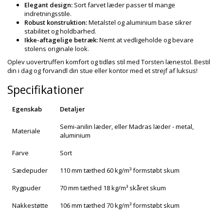
Elegant design:
Sort farvet læder passer til mange
indretningsstile.
Robust konstruktion:
Metalstel og aluminium base sikrer
stabilitet og holdbarhed.
Ikke-aftagelige betræk:
Nemt at vedligeholde og bevare
stolens originale look.
Oplev uovertruffen komfort og tidløs stil med Torsten lænestol. Bestil
din i dag og forvandl din stue eller kontor med et strejf af luksus!
Specifikationer
Egenskab
Detaljer
Semi-anilin læder, eller Madras læder - metal,
Materiale
aluminium
Farve
Sort
Sædepuder
110 mm tæthed 60 kg/m³ formstøbt skum
Rygpuder
70 mm tæthed 18 kg/m³ skåret skum
Nakkestøtte
106 mm tæthed 70 kg/m³ formstøbt skum