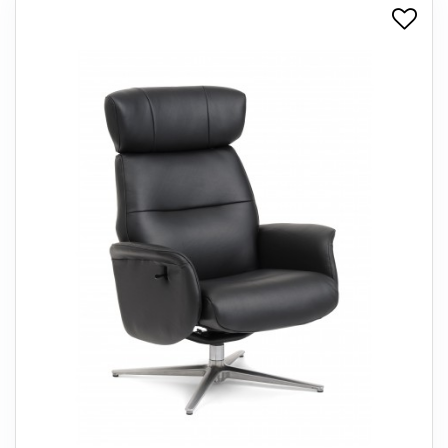
+
SPISESTUE
+
SOVEVÆRELSE
+
KONTORMØBLER
+
OPBEVARING
+
TÆPPER
+
LAMPER
+
ENTREMØBLER
+
HAVEMØBLER
OUTLET