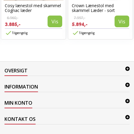
Cosy lænestol med skammel
Crown Lænestol med
Cognac læder
skammel Læder - sort
6.960,-
7.997,-
Vis
Vis
3.885,-
5.894,-
Tilgængelig
Tilgængelig
OVERSIGT
INFORMATION
MIN KONTO
KONTAKT OS