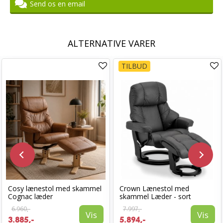
Send os en email
ALTERNATIVE VARER
TILBUD
Cosy lænestol med skammel
Crown Lænestol med
Cognac læder
skammel Læder - sort
6.960,-
7.997,-
Vis
Vis
3.885,-
5.894,-