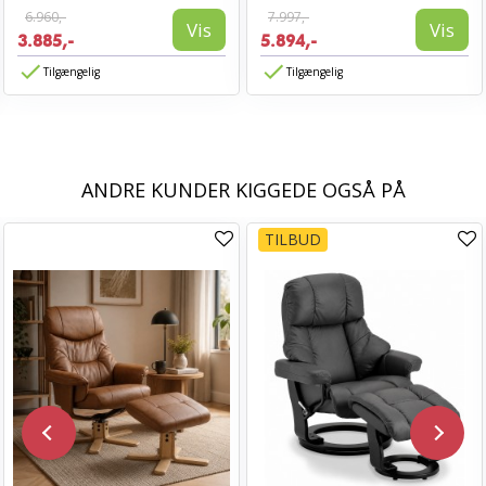
6.960,-
7.997,-
Vis
Vis
3.885,-
5.894,-
Tilgængelig
Tilgængelig
ANDRE KUNDER KIGGEDE OGSÅ PÅ
TILBUD