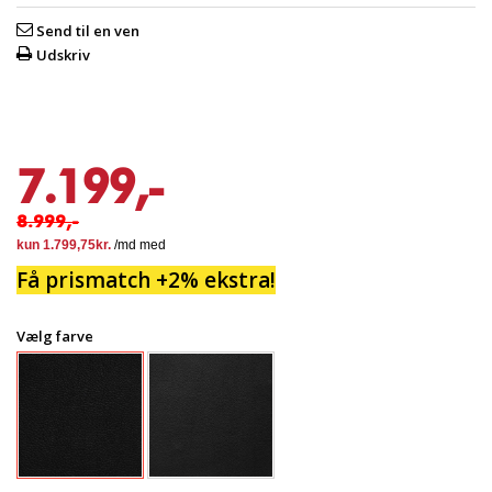
Send til en ven
Udskriv
7.199,-
8.999,-
Få prismatch +2% ekstra!
Vælg farve