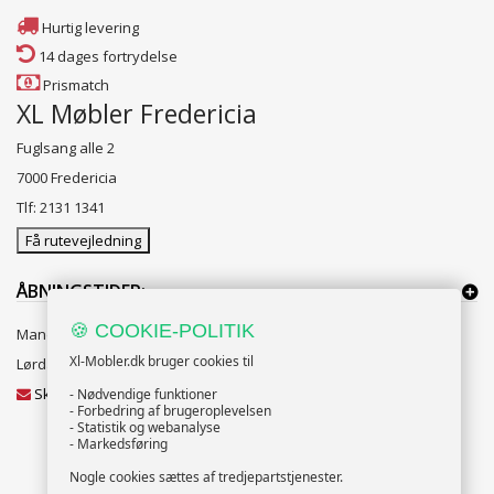
Hurtig levering
14 dages fortrydelse
Prismatch
XL Møbler Fredericia
Fuglsang alle 2
7000 Fredericia
Tlf: 2131 1341
Få rutevejledning
ÅBNINGSTIDER:
🍪 COOKIE-POLITIK
Mandag til Fredag 10:00 til 18:00
Xl-Mobler.dk bruger cookies til
Lørdag og Søndag 10:00 til 16:00
Skriv til vores kundeservice
- Nødvendige funktioner
- Forbedring af brugeroplevelsen
- Statistik og webanalyse
- Markedsføring
Nogle cookies sættes af tredjepartstjenester.
NYHEDSBREV