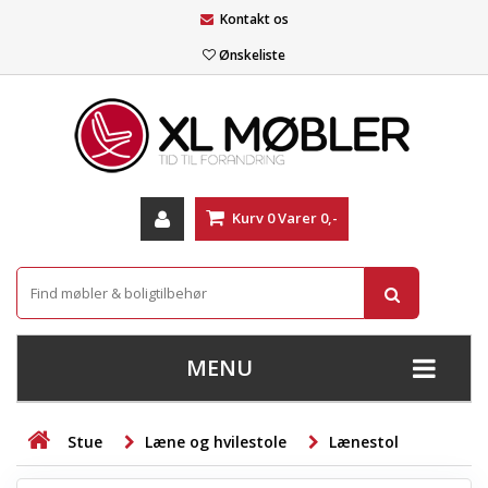
Kontakt os
Ønskeliste
Kurv
0
Varer
0,-
MENU
+
SOFAER
Stue
Læne og hvilestole
Lænestol
+
STUE