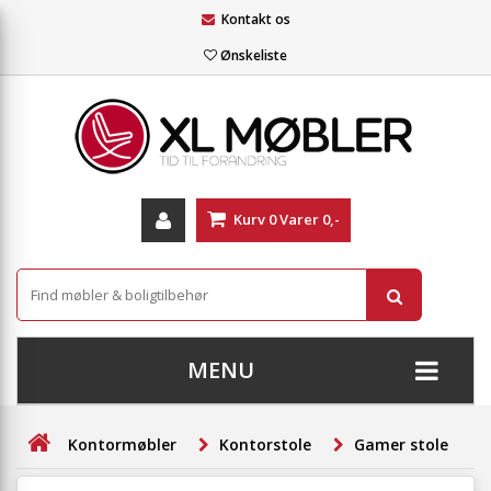
Kontakt os
Ønskeliste
Kurv
0
Varer
0,-
MENU
+
SOFAER
Kontormøbler
Kontorstole
Gamer stole
+
STUE