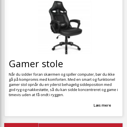
+
SPISESTUE
+
SOVEVÆRELSE
+
KONTORMØBLER
+
OPBEVARING
+
TÆPPER
+
Gamer stole
LAMPER
+
ENTREMØBLER
Når du sidder foran skærmen og spiller computer, bør du ikke
gå på kompromis med komforten. Med en smart og funktionel
+
HAVEMØBLER
gamer stol opnår du en yderst behagelig siddeposition med
god ryg og nakkestøtte, så du kan sidde koncentreret og game i
OUTLET
timevis uden at få ondt i ryggen.
Læs mere