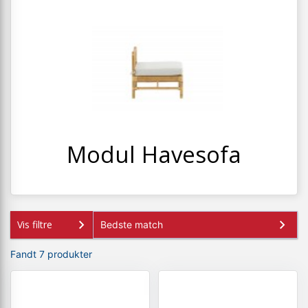
+
SPISESTUE
+
SOVEVÆRELSE
+
KONTORMØBLER
+
OPBEVARING
+
TÆPPER
+
Modul Havesofa
LAMPER
+
ENTREMØBLER
+
HAVEMØBLER
Vis filtre
OUTLET
Fandt 7 produkter