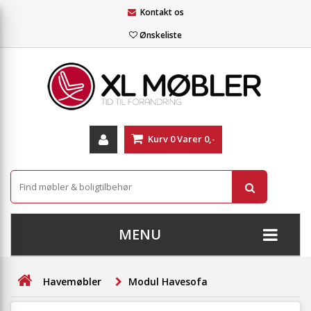
Kontakt os
Ønskeliste
Kurv
0
Varer
0,-
MENU
+
SOFAER
Havemøbler
Modul Havesofa
+
STUE