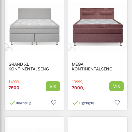
GRAND XL
MEGA
KONTINENTALSENG
KONTINENTALSENG
14999,-
13999,-
Vis
Vis
7500,-
7000,-
Tilgængelig
Tilgængelig