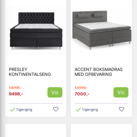
PRESLEY
ACCENT BOKSMADRAS
KONTINENTALSENG
MED OPBEVARING
18995,-
13999,-
Vis
Vis
9498,-
7000,-
Tilgængelig
Tilgængelig