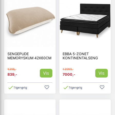
SENGEPUDE
EBBA 5-ZONET
MEMORYSKUM 42X60CM
KONTINENTALSENG
1398,-
13999,-
Vis
Vis
839,-
7000,-
Tilgængelig
Tilgængelig