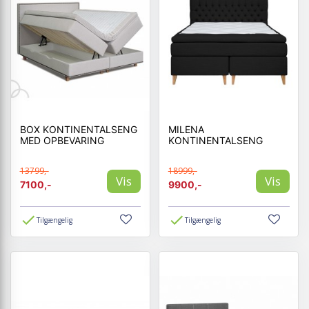
BOX KONTINENTALSENG
MILENA
MED OPBEVARING
KONTINENTALSENG
13799,-
18999,-
Vis
Vis
7100,-
9900,-
Tilgængelig
Tilgængelig