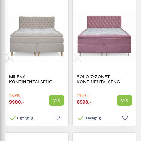
MILENA
SOLO 7-ZONET
KONTINENTALSENG
KONTINENTALSENG
18999,-
13995,-
Vis
Vis
9900,-
6998,-
Tilgængelig
Tilgængelig