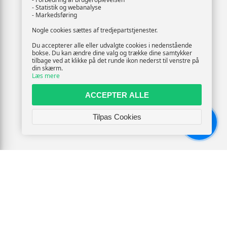
- Statistik og webanalyse
- Markedsføring
Nogle cookies sættes af tredjepartstjenester.
Du accepterer alle eller udvalgte cookies i nedenstående
bokse. Du kan ændre dine valg og trække dine samtykker
tilbage ved at klikke på det runde ikon nederst til venstre på
din skærm.
Læs mere
ACCEPTER ALLE
Tilpas Cookies
Chat