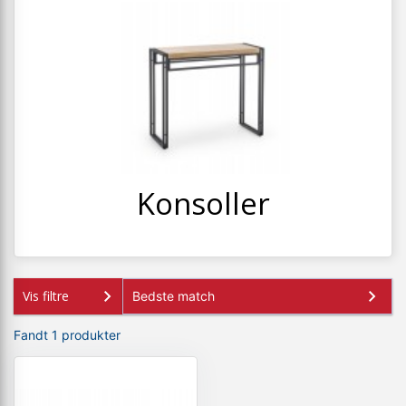
+
SPISESTUE
+
SOVEVÆRELSE
+
KONTORMØBLER
+
OPBEVARING
+
TÆPPER
+
Konsoller
LAMPER
+
ENTREMØBLER
+
HAVEMØBLER
Vis filtre
OUTLET
Fandt 1 produkter