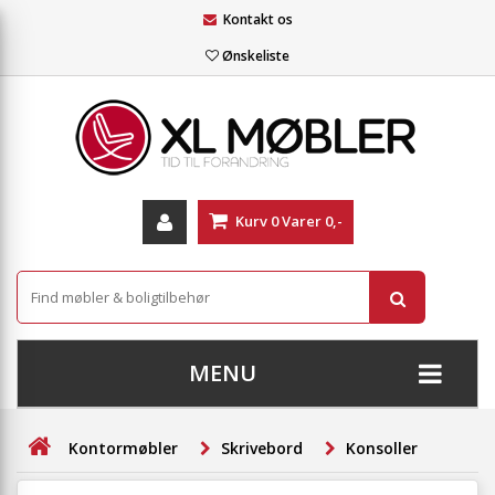
Kontakt os
Ønskeliste
Kurv
0
Varer
0,-
MENU
+
SOFAER
Kontormøbler
Skrivebord
Konsoller
+
STUE