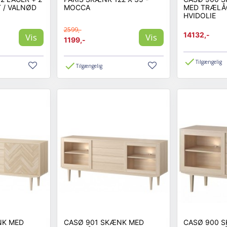
T / VALNØD
MOCCA
MED TRÆLÅG
HVIDOLIE
2599,-
14132,-
Vis
Vis
1199,-
Tilgængelig
Tilgængelig
NK MED
CASØ 901 SKÆNK MED
CASØ 900 