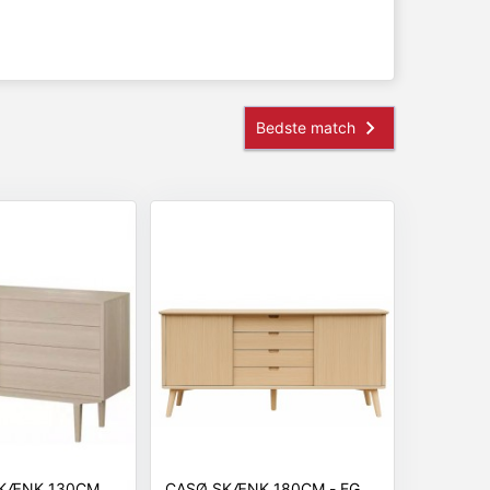
SKÆNK 130CM
CASØ SKÆNK 180CM - EG