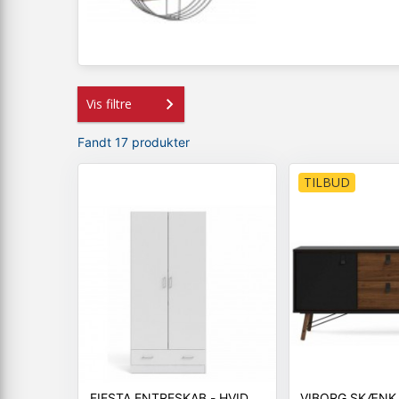
Vis filtre
Fandt 17 produkter
TILBUD
FIESTA ENTRESKAB - HVID
VIBORG SKÆNK 