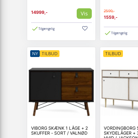
2599,-
14999,-
Vis
1559,-
Tilgængelig
Tilgængelig
NY
TILBUD
TILBUD
VIBORG SKÆNK 1 LÅGE + 2
VORDINGBORG 
SKUFFER - SORT / VALNØD
SKYDELÅGER + 
HVID / JACKSO