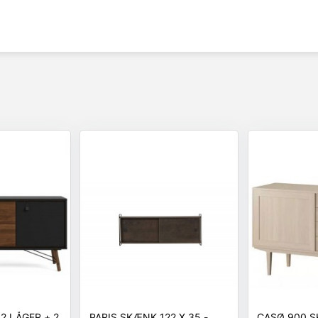
2 LÅGER + 2
PARIS SKÆNK 122 X 35 -
CASØ 900 