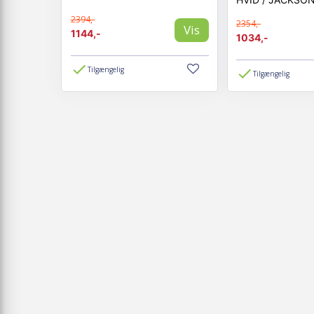
2394,-
2354,-
Vis
1144,-
1034,-
Tilgængelig
Tilgængelig