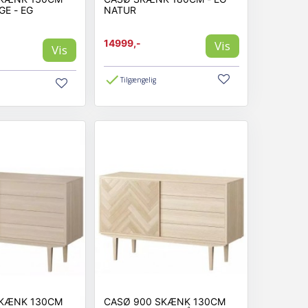
E - EG
NATUR
14999,-
Vis
Vis
Tilgængelig
SKÆNK 130CM
CASØ 900 SKÆNK 130CM