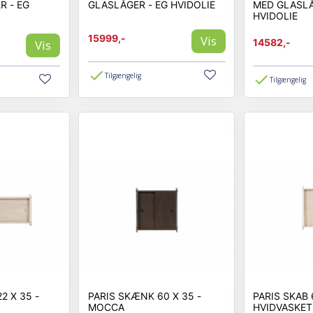
R - EG
GLASLÅGER - EG HVIDOLIE
MED GLASLÅ
HVIDOLIE
15999,-
Vis
14582,-
Vis
Tilgængelig
Tilgængelig
 X 35 -
PARIS SKÆNK 60 X 35 -
PARIS SKAB 
MOCCA
HVIDVASKET