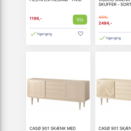
SKUFFER - SOR
4038,-
1199,-
Vis
2484,-
Tilgængelig
Tilgængelig
CASØ 901 SKÆNK MED
CASØ 901 SKÆ