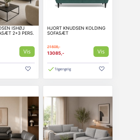
DSEN ISHØJ
HJORT KNUDSEN KOLDING
SÆT 2+3 PERS.
SOFASÆT
21808,-
Vis
Vis
13085,-
Tilgængelig