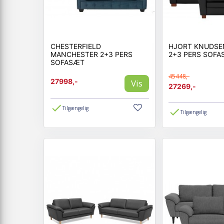
CHESTERFIELD
HJORT KNUDSE
MANCHESTER 2+3 PERS
2+3 PERS SOF
SOFASÆT
45448,-
27998,-
Vis
27269,-
Tilgængelig
Tilgængelig