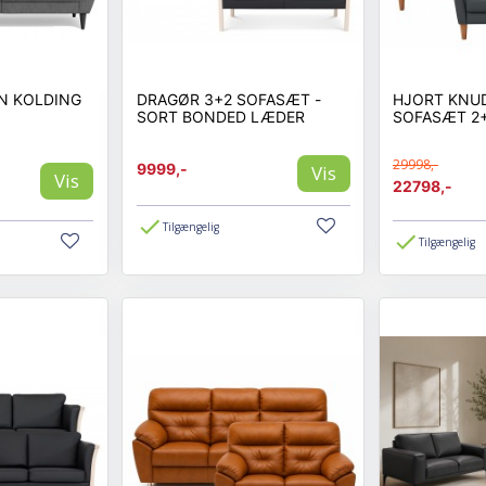
N KOLDING
DRAGØR 3+2 SOFASÆT -
HJORT KNU
SORT BONDED LÆDER
SOFASÆT 2+
29998,-
9999,-
Vis
Vis
22798,-
Tilgængelig
Tilgængelig