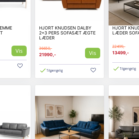
REMME
HJORT KNUDSEN DALBY
HJORT KNU
RT
2+3 PERS SOFASÆT ÆGTE
LÆDER SOFA
LÆDER
22499,-
36650,-
Vis
Vis
13499,-
21990,-
Tilgængelig
Tilgængelig