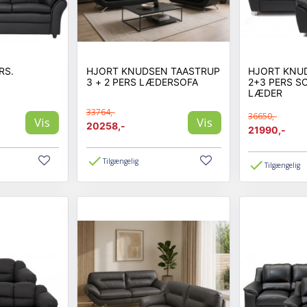
RS.
HJORT KNUDSEN TAASTRUP
HJORT KNU
3 + 2 PERS LÆDERSOFA
2+3 PERS 
LÆDER
33764,-
36650,-
Vis
Vis
20258,-
21990,-
Tilgængelig
Tilgængelig