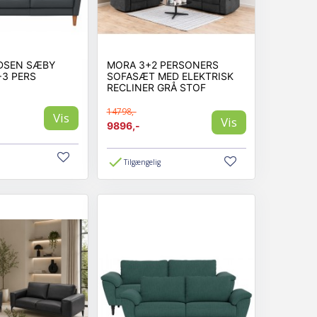
DSEN SÆBY
MORA 3+2 PERSONERS
3 PERS
SOFASÆT MED ELEKTRISK
RECLINER GRÅ STOF
14798,-
Vis
Vis
9896,-
Tilgængelig