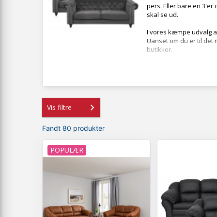
pers. Eller bare en 3'e
skal se ud.
I vores kæmpe udvalg a
Uanset om du er til det
butikker.
Vis filtre
Fandt 80 produkter
POPULÆR