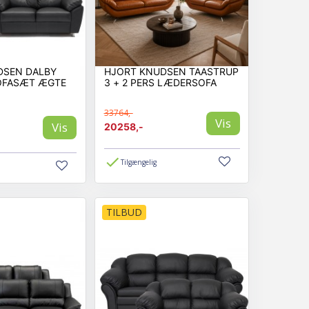
DSEN DALBY
HJORT KNUDSEN TAASTRUP
SOFASÆT ÆGTE
3 + 2 PERS LÆDERSOFA
33764,-
Vis
Vis
20258,-
Tilgængelig
TILBUD