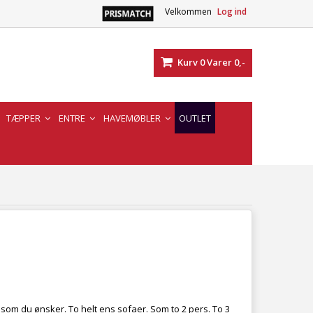
Velkommen
Log ind
Kurv
0
Varer
0,-
TÆPPER
ENTRE
HAVEMØBLER
OUTLET
som du ønsker. To helt ens sofaer. Som to 2 pers. To 3