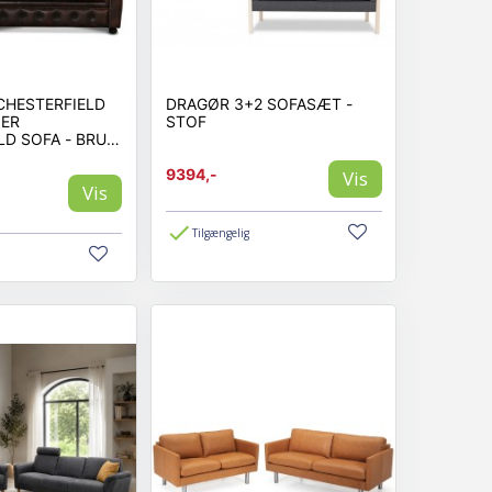
CHESTERFIELD
DRAGØR 3+2 SOFASÆT -
NER
STOF
LD SOFA - BRUN
R
9394,-
Vis
Vis
Tilgængelig