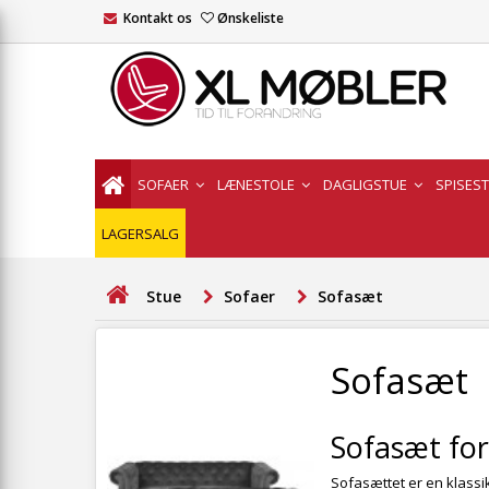
Kontakt os
Ønskeliste
SOFAER
LÆNESTOLE
DAGLIGSTUE
SPISES
LAGERSALG
Stue
Sofaer
Sofasæt
Sofasæt
Sofasæt fo
Sofasættet er en klassi