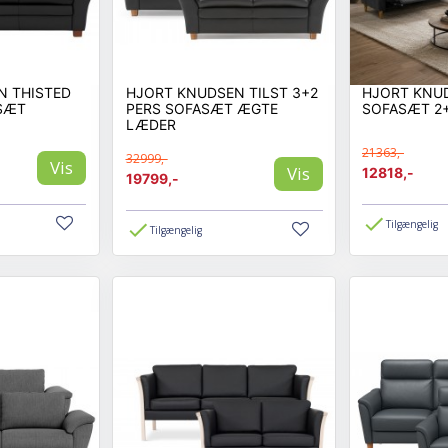
N THISTED
HJORT KNUDSEN TILST 3+2
HJORT KNU
ASÆT
PERS SOFASÆT ÆGTE
SOFASÆT 2+
LÆDER
21363,-
32999,-
Vis
Vis
12818,-
19799,-
Tilgængelig
Tilgængelig