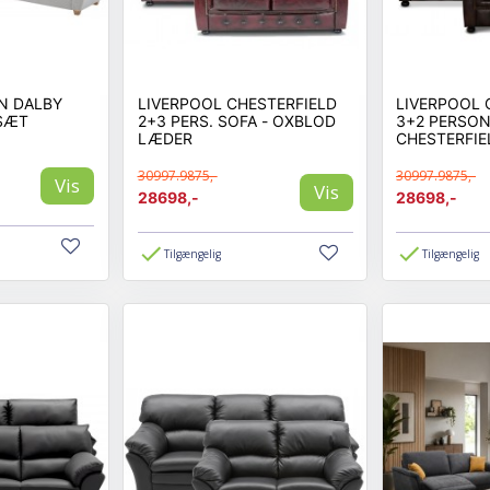
N DALBY
LIVERPOOL CHESTERFIELD
LIVERPOOL 
ASÆT
2+3 PERS. SOFA - OXBLOD
3+2 PERSO
LÆDER
CHESTERFIE
ÆGTE LÆDE
30997.9875,-
30997.9875,-
Vis
Vis
28698,-
28698,-
Tilgængelig
Tilgængelig