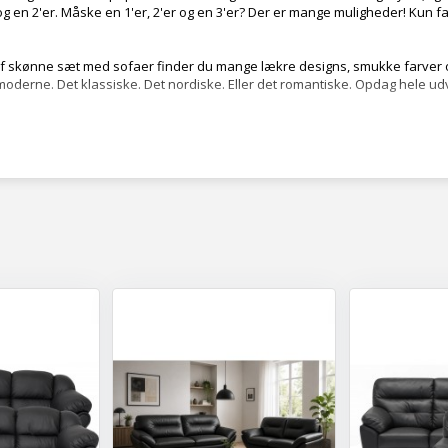
r og en 2'er. Måske en 1'er, 2'er og en 3'er? Der er mange muligheder! Kun
f skønne sæt med sofaer finder du mange lækre designs, smukke farver og
 moderne. Det klassiske. Det nordiske. Eller det romantiske. Opdag hele ud