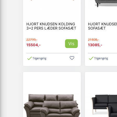
HJORT KNUDSEN KOLDING
HJORT KNUDSE
3+2 PERS LÆDER SOFASÆT
SOFASÆT
22799,-
21808,-
Vis
15504,-
13085,-
Tilgængelig
Tilgængelig