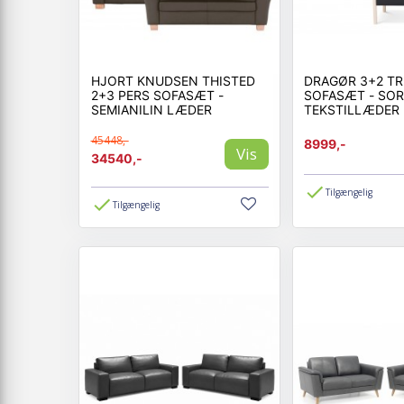
HJORT KNUDSEN THISTED
DRAGØR 3+2 T
2+3 PERS SOFASÆT -
SOFASÆT - SO
SEMIANILIN LÆDER
TEKSTILLÆDER
45448,-
8999,-
Vis
34540,-
Tilgængelig
Tilgængelig