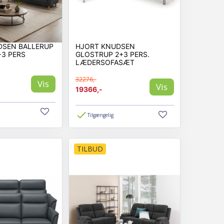
DSEN BALLERUP
HJORT KNUDSEN
3 PERS
GLOSTRUP 2+3 PERS.
LÆDERSOFASÆT
32276,-
Vis
Vis
19366,-
Tilgængelig
TILBUD