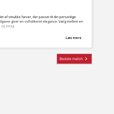
 af smukke farver, der passer til din personlige
udgaver giver en sofistikeret elegance. Vælg mellem en
l og smag.
Læs mere
ontinentalseng 200x210 cm efter dine specifikke behov.
, der passer til din komfort. Uanset om du foretrækker
 og præcision. Vi anvender materialer af højeste
 sikrer, at din seng forbliver en pålidelig og behagelig
nge 200x210 cm
 i valgfrie farver og materialer, inklusive stof og
lighed. Udforsk vores udvalg i dag og skab dit