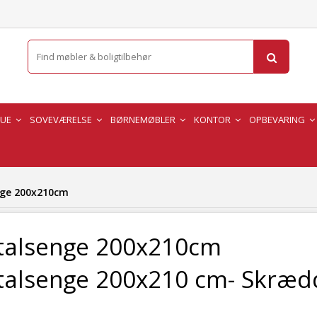
TUE
SOVEVÆRELSE
BØRNEMØBLER
KONTOR
OPBEVARING
nge 200x210cm
talsenge 200x210cm
talsenge 200x210 cm- Skræd