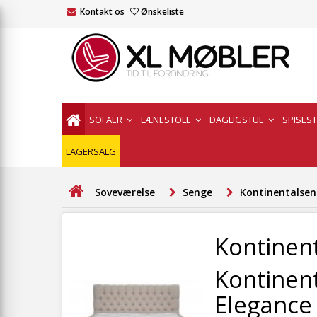
Kontakt os
Ønskeliste
SOFAER
LÆNESTOLE
DAGLIGSTUE
SPISES
LAGERSALG
Soveværelse
Senge
Kontinentalse
Kontinen
Kontinen
Elegance