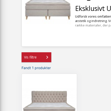
Eksklusivt 
Udforsk vores omfattend
æstetik og indretning. 
række materialer, der p
Individuel 
Vi forstår vigtigheden a
Vælg fastheden på madra
en blød og luftig følels
Vis filtre
Holdbarhed 
Fandt 1 produkter
Med fokus på kvalitet 
kvalitet, der er udvalgt
ledsager gennem mange
Skab drømm
Gå ikke på kompromis me
velour, er designet til 
drømmesovværelse med