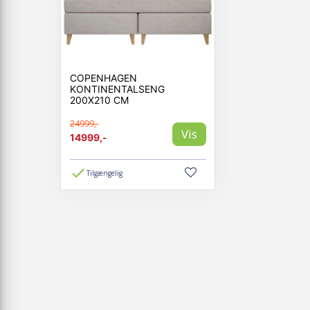
Opgrader din søvnkomfor
Møbler.
COPENHAGEN
KONTINENTALSENG
200X210 CM
24999,-
Vis
14999,-
Tilgængelig