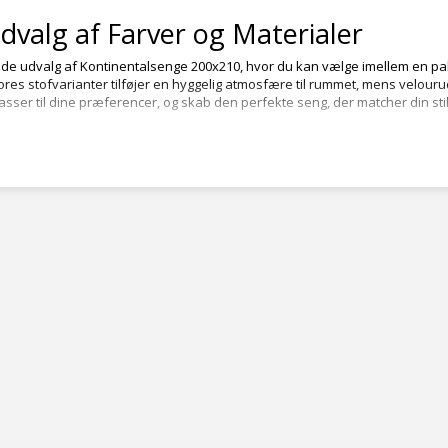
Udvalg af Farver og Materialer
e udvalg af Kontinentalsenge 200x210, hvor du kan vælge imellem en palet
Vores stofvarianter tilføjer en hyggelig atmosfære til rummet, mens velour
asser til dine præferencer, og skab den perfekte seng, der matcher din sti
Tilpasning for Ultimativ Komfort
f en god nats søvn, og derfor tilbyder vi muligheden for at tilpasse din K
ssen, juster højden på sengebunden og vælg det ideelle stof eller velour
e eller en mere fast støtte, kan du skræddersy din seng til perfektion.
og Kvalitet i Højsædet
og holdbarhed er vores Kontinentalsenge 200x210 cm konstrueret med omhu
 for deres langvarige ydeevne. Den solide konstruktion og præcise håndværk
 års gode nætter.
esoveværelset med Kontinentalse
d komforten og stilen i dit soveværelse. Vores Kontinentalsenge 200x210 cm
at give dig den ultimative søvnoplevelse i en seng, der afspejler din person
 XL Møbler.