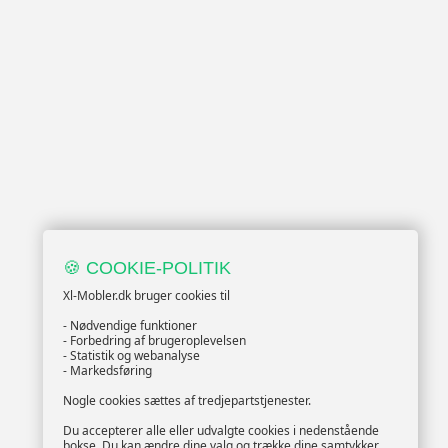
🍪 COOKIE-POLITIK
Xl-Mobler.dk bruger cookies til
- Nødvendige funktioner
- Forbedring af brugeroplevelsen
- Statistik og webanalyse
- Markedsføring
Nogle cookies sættes af tredjepartstjenester.
Du accepterer alle eller udvalgte cookies i nedenstående
bokse. Du kan ændre dine valg og trække dine samtykker