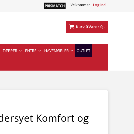
Velkommen
Log ind
Kurv
0
Varer
0,-
TÆPPER
ENTRE
HAVEMØBLER
OUTLET
dersyet Komfort og