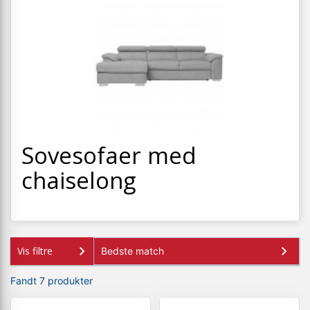
+
SPISESTUE
+
SOVEVÆRELSE
+
KONTORMØBLER
+
OPBEVARING
+
TÆPPER
+
Sovesofaer med
LAMPER
chaiselong
+
ENTREMØBLER
+
HAVEMØBLER
OUTLET
Vis filtre
Fandt 7 produkter