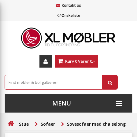
Kontakt os
Ønskeliste
Kurv
0
Varer
0,-
MENU
+
SOFAER
Stue
Sofaer
Sovesofaer med chaiselong
+
STUE