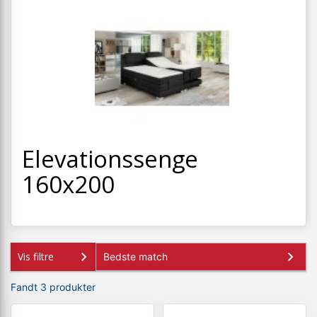
+
SPISESTUE
+
SOVEVÆRELSE
+
KONTORMØBLER
+
OPBEVARING
+
TÆPPER
+
Elevationssenge
LAMPER
160x200
+
ENTREMØBLER
+
HAVEMØBLER
OUTLET
Vis filtre
Fandt 3 produkter