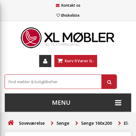
Kontakt os
Ønskeliste
Kurv
0
Varer
0,-
MENU
+
SOFAER
Soveværelse
Senge
Senge 160x200
Eleva
+
STUE