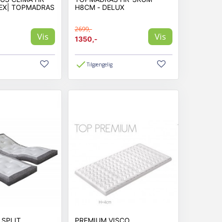
EX| TOPMADRAS
H8CM - DELUX
2699,-
Vis
Vis
1350,-
Tilgængelig
SPLIT
PREMIUM VISCO