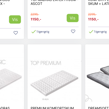
X -
ASCOT
SKUM + LAT
2299,-
2299,-
Vis
Vis
1150,-
1150,-
Tilgængelig
Tilgængelig
ADRAS
PREMIUM KOMFORTSKUM
DREAMSOFT 