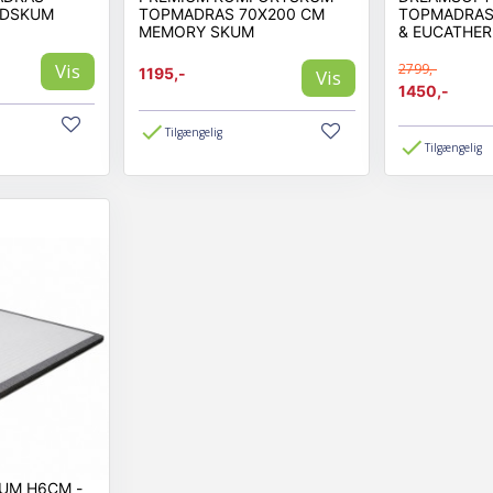
LDSKUM
TOPMADRAS 70X200 CM
TOPMADRAS 
MEMORY SKUM
& EUCATHE
Vis
2799,-
1195,-
Vis
1450,-
Tilgængelig
Tilgængelig
UM H6CM -