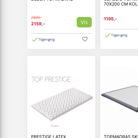
70X200 CM KO
2699,-
1195,-
Vis
2159,-
Tilgængelig
Tilgængelig
PRESTIGE LATEX
TOPMADRAS SK