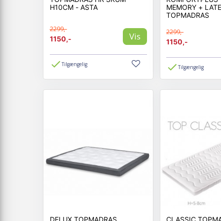
H10CM - ASTA
MEMORY + LATE
TOPMADRAS
2299,-
2299,-
Vis
1150,-
1150,-
Tilgængelig
Tilgængelig
DELUX TOPMADRAS
CLASSIC TOPM