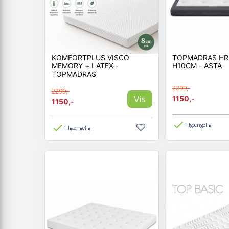
KOMFORTPLUS VISCO
TOPMADRAS HR
MEMORY + LATEX -
H10CM - ASTA
TOPMADRAS
2299,-
2299,-
Vis
1150,-
1150,-
Tilgængelig
Tilgængelig