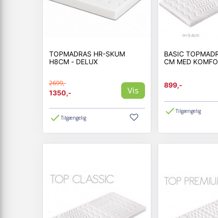
TOPMADRAS HR-SKUM
BASIC TOPMAD
H8CM - DELUX
CM MED KOMF
2699,-
899,-
Vis
1350,-
Tilgængelig
Tilgængelig