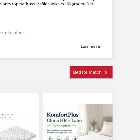
 vores topmadrasser tåle vask ved 60 grader. Det
e og komfort:
 hele natten former sig efter din kropsvarme, hvilket
Læs mere
n er i top.
er sikrer, at din krop kan komme af med overskydende
 sikrer god beskyttelse af din madras og forbedrer