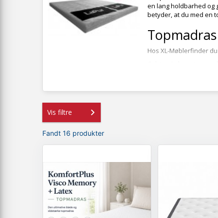
en lang holdbarhed og g
betyder, at du med en t
Topmadras
Hos XL-Møblerfinder du t
Celcius:
Luksus toppen la
giver dig optimal støtte 
Latex top:
Med sin tykke
varme og fugt. Dette gi
Top 400/ 600:
Behagelig 
Vis filtre
samtidig liggekomforte
Fandt 16 produkter