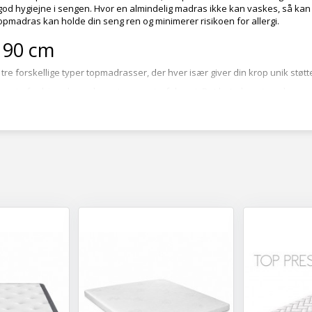
od hygiejne i sengen. Hvor en almindelig madras ikke kan vaskes, så kan
opmadras kan holde din seng ren og minimerer risikoen for allergi.
 90 cm
re forskellige typer topmadrasser, der hver især giver din krop unik støtt
vet af celcius skum, der er temperaturfølsomt. Det betyder, at madrassen
de rigtige steder. Tekstilet er ligeledes åndbart, hvilket betyder, at komforte
 kerne af latex kombineret med det åndbare betræk, får du her en top, d
ver en mere jævn og behagelig temperatur i sengen.
top med polyetherskumkerne, der giver dig god støtte hele natten. Toppen
n.