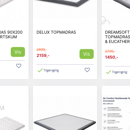
RAS 90X200
DELUX TOPMADRAS
DREAMSOFT 
ORTSKUM
TOPMADRAS 
& EUCATHE
2699,-
Vis
2799,-
Vis
2159,-
1450,-
Tilgængelig
Tilgængelig