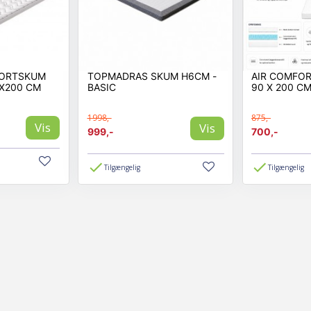
FORTSKUM
TOPMADRAS SKUM H6CM -
AIR COMFO
X200 CM
BASIC
90 X 200 C
1998,-
875,-
Vis
Vis
999,-
700,-
Tilgængelig
Tilgængelig