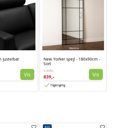
 justerbar
New Yorker spejl - 180x90cm -
Lotus S
Sort
armlæn -
1.399,-
1.850,-
Vis
Vis
839,-
1.480,-
Tilgængelig
Tilgæn
NY
NY