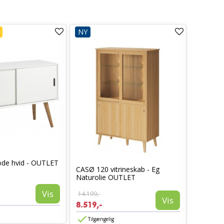
NY
NY
de hvid - OUTLET
CASØ 120 vitrineskab - Eg
Leander 
Naturolie OUTLET
Tremmes
Vis
14.199,-
10.999,-
Vis
8.519,-
5.499,-
Tilgængelig
Tilgæn