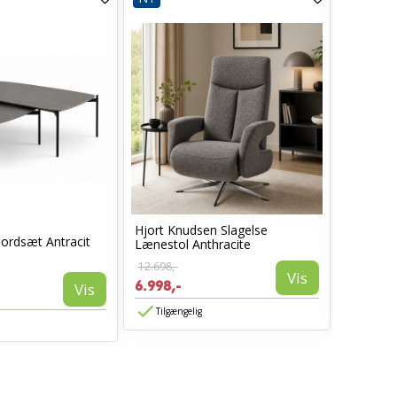
Hjort Knudsen Slagelse
2 x Midd
ordsæt Antracit
Lænestol Anthracite
Stol i...
12.698,-
1.397,-
Vis
6.998,-
728,-
Vis
Tilgængelig
Tilgæn