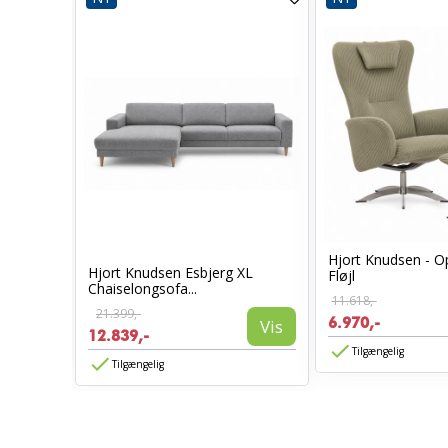
Hjort Knudsen - 
ur
Hjort Knudsen Esbjerg XL
Fløjl
Chaiselongsofa...
11.618,-
21.399,-
6.970,-
Vis
Vis
12.839,-
Tilgængelig
Tilgængelig