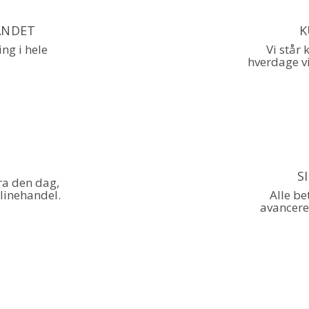
LANDET
K
ing i hele
Vi står 
hverdage vi
S
ra den dag,
linehandel.
Alle be
avancere