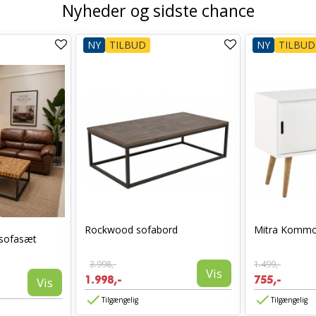
Nyheder og sidste chance
NY
TILBUD
NY
TILBUD
Rockwood sofabord
Mitra Kommo
 sofasæt
3.998,-
1.499,-
Vis
1.998,-
755,-
Vis
Tilgængelig
Tilgængelig