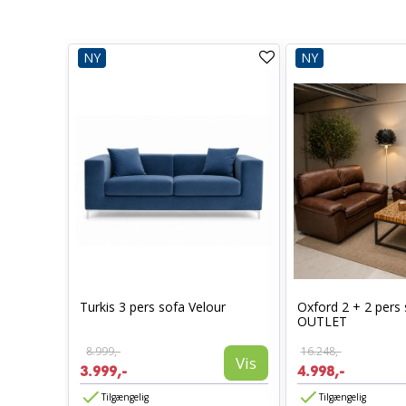
NY
NY
agen
Turkis 3 pers sofa Velour
Oxford 2 + 2 pers
TLET
OUTLET
8.999,-
16.248,-
Vis
Vis
3.999,-
4.998,-
Tilgængelig
Tilgængelig