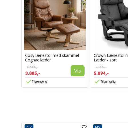
 Teak
Cosy lænestol med skammel
Crown Lænestol 
Cognac læder
Læder - sort
6.960,-
7.997,-
Vis
Vis
3.885,-
5.894,-
Tilgængelig
Tilgængelig
NY
NY