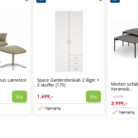
Opus Lænestol
Space Garderobeskab 2 låger +
Morten sofab
3 skuffer (175)
Keramisk...
Vis
Vis
1.699,-
4.999,-
3.999,-
Tilgængelig
Tilgængelig