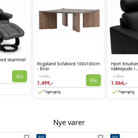
med skammel
Rogaland Sofabord 100x100cm
Hjort Knudsen
- Brun
nakkepude /...
Vis
2.499,-
1.664,-
Vis
1.499,-
1.564,-
Tilgængelig
Tilgængelig
Nye varer
NY
NY