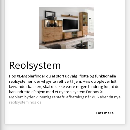
+
SPISESTUE
+
SOVEVÆRELSE
+
KONTORMØBLER
+
OPBEVARING
+
TÆPPER
+
Reolsystem
LAMPER
+
ENTREMØBLER
Hos XL-Møblerfinder du et stort udvalg i flotte og funktionelle
reolsystemer, der vil pynte i ethvert hjem. Hvis du oplever lidt
+
HAVEMØBLER
lavvande i kassen, skal det ikke være nogen hindring for, at du
kan indrette dít hjem med et nyt reolsystem.For hos XL-
OUTLET
Møblertilbyder vi nemlig
rentefri afbetaling
når du køber dit nye
reolsystem hos os.
Læs mere