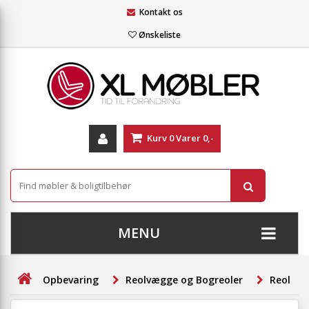
Kontakt os
Ønskeliste
Kurv
0
Varer
0,-
MENU
+
SOFAER
Opbevaring
Reolvægge og Bogreoler
Reolsys
+
STUE