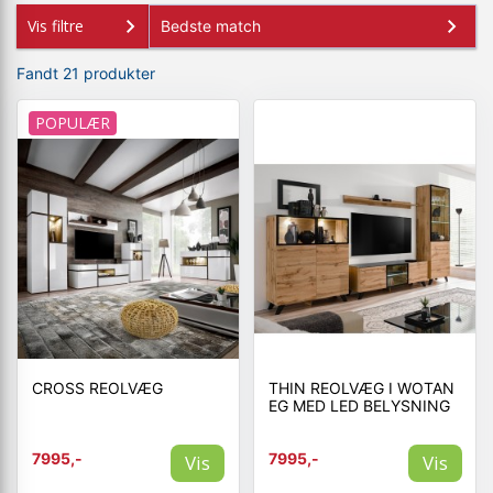
Vis filtre
Fandt 21 produkter
POPULÆR
CROSS REOLVÆG
THIN REOLVÆG I WOTAN
EG MED LED BELYSNING
7995,-
7995,-
Vis
Vis