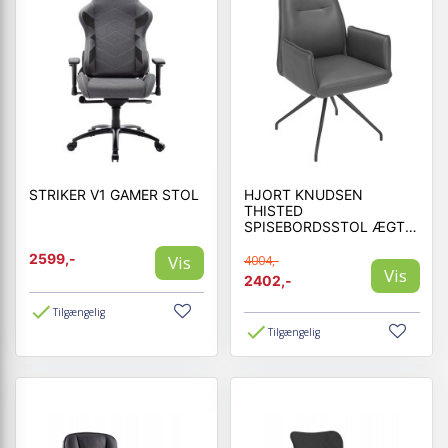
STRIKER V1 GAMER STOL
HJORT KNUDSEN
THISTED
SPISEBORDSSTOL ÆGTE
LÆDER
2599,-
Vis
4004,-
Vis
2402,-
Tilgængelig
Tilgængelig