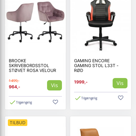
BROOKE
GAMING ENCORE
SKRIVEBORDSSTOL
GAMING STOL L33T -
STØVET ROSA VELOUR
RØD
1499,-
1999,-
Vis
Vis
964,-
Tilgængelig
Tilgængelig
TILBUD