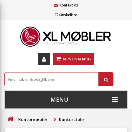
Kontakt os
Ønskeliste
Kurv
0
Varer
0,-
MENU
+
SOFAER
Kontormøbler
Kontorstole
+
STUE