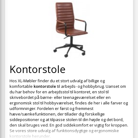
+
SPISESTUE
+
SOVEVÆRELSE
+
KONTORMØBLER
+
OPBEVARING
+
TÆPPER
+
Kontorstole
LAMPER
+
ENTREMØBLER
Hos XL-Møbler finder du et stort udvalg af billige og
komfortable
kontorstole
til arbejds- og hobbybrug. Uanset om
+
HAVEMØBLER
du har behov for en arbejdsstol til kontoret, en stol til
skrivebordet på børne- eller teenageværelset eller en
OUTLET
ergonomisk stol til hobbyværelset, findes de her i alle farver og
udformninger. Fordelen er først og fremmest
hæve/sænkefunktionen, der tillader dig forskellige
siddepositioner og at tilpasse stolen til din højde og det bord,
den skal bruges ved. En god siddekomfort er vigtig for kroppen.
Se vores store udvalg af funktionsdygtige og ergonomiske
kontorstole herunder.