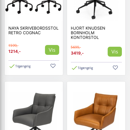
NAYA SKRIVEBORDSSTOL
HJORT KNUDSEN
RETRO COGNAC
BORNHOLM
KONTORSTOL
1599,-
5699,-
Vis
Vis
1214,-
3419,-
Tilgængelig
Tilgængelig