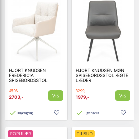
HJORT KNUDSEN
HJORT KNUDSEN MØN
FREDERICIA
SPISEBORDSSTOL ÆGTE
SPISEBORDSSTOL
LÆDER
4508,-
3299,-
Vis
Vis
2703,-
1979,-
Tilgængelig
Tilgængelig
POPULÆR
TILBUD