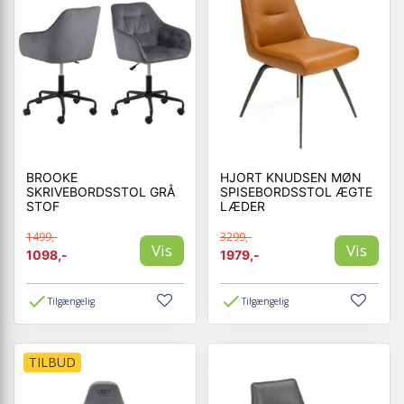
BROOKE
HJORT KNUDSEN MØN
SKRIVEBORDSSTOL GRÅ
SPISEBORDSSTOL ÆGTE
STOF
LÆDER
1499,-
3299,-
Vis
Vis
1098,-
1979,-
Tilgængelig
Tilgængelig
TILBUD