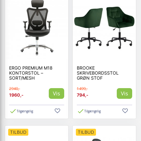
ERGO PREMIUM M18
BROOKE
KONTORSTOL –
SKRIVEBORDSSTOL
SORT/MESH
GRØN STOF
2940,-
1499,-
Vis
Vis
1960,-
794,-
Tilgængelig
Tilgængelig
TILBUD
TILBUD