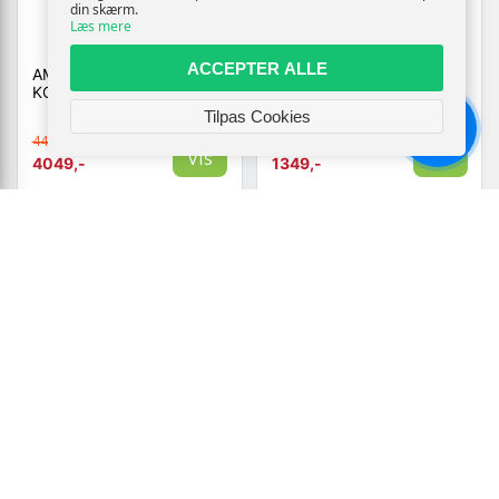
din skærm.
Læs mere
ACCEPTER ALLE
AMBASADOR
ANDY-STOL - GRÅ/ROSA
KONTORSTOL
Tilpas Cookies
4499,-
1499,-
Chat
Vis
Vis
4049,-
1349,-
Tilgængelig
Tilgængelig