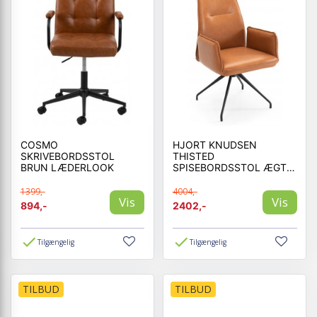
COSMO
HJORT KNUDSEN
SKRIVEBORDSSTOL
THISTED
BRUN LÆDERLOOK
SPISEBORDSSTOL ÆGTE
LÆDER
1399,-
4004,-
Vis
Vis
894,-
2402,-
Tilgængelig
Tilgængelig
TILBUD
TILBUD