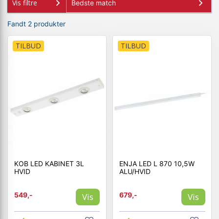
Vis filtre
Fandt 2 produkter
TILBUD
TILBUD
KOB LED KABINET 3L
ENJA LED L 870 10,5W
HVID
ALU/HVID
549,-
679,-
Vis
Vis