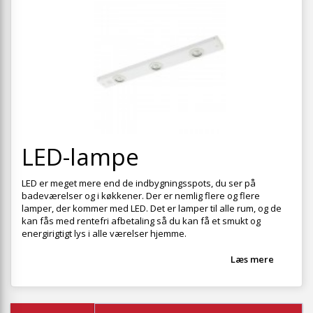
+
SPISESTUE
+
SOVEVÆRELSE
+
KONTORMØBLER
+
OPBEVARING
+
TÆPPER
+
LED-lampe
LAMPER
+
ENTREMØBLER
LED er meget mere end de indbygningsspots, du ser på
badeværelser og i køkkener. Der er nemlig flere og flere
+
HAVEMØBLER
lamper, der kommer med LED. Det er lamper til alle rum, og de
kan fås med
rentefri afbetaling
så du kan få et smukt og
OUTLET
energirigtigt lys i alle værelser hjemme.
Læs mere