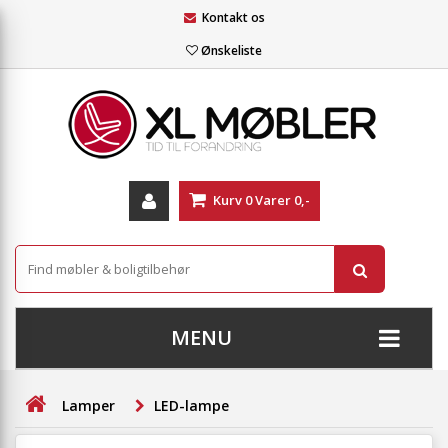
Kontakt os
Ønskeliste
Kurv
0
Varer
0,-
MENU
+
SOFAER
Lamper
LED-lampe
+
STUE