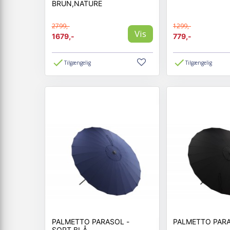
BRUN,NATURE
2799,-
1299,-
Vis
1679,-
779,-
Tilgængelig
Tilgængelig
PALMETTO PARASOL -
PALMETTO PARA
SORT,BLÅ