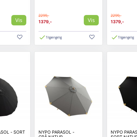
2299,-
2299,-
Vis
Vis
1379,-
1379,-
Tilgængelig
Tilgængelig
SOL - SORT
NYPO PARASOL -
NYPO PARAS
GRÅ,NATUR
SORT,NATU