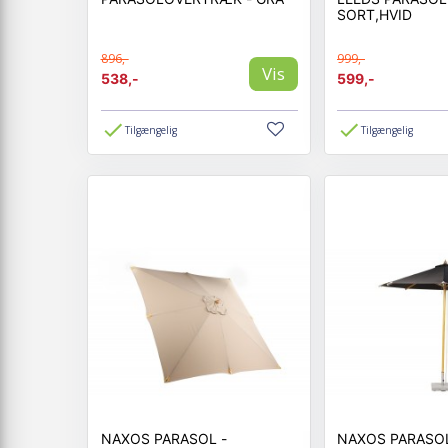
SORT,HVID
896,-
999,-
Vis
538,-
599,-
Tilgængelig
Tilgængelig
NAXOS PARASOL -
NAXOS PARASOL