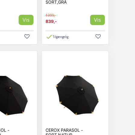
SORT,GRÅ
1399,-
Vis
Vis
839,-
Tilgængelig
OL -
CEROX PARASOL -
R
SORT,NATUR