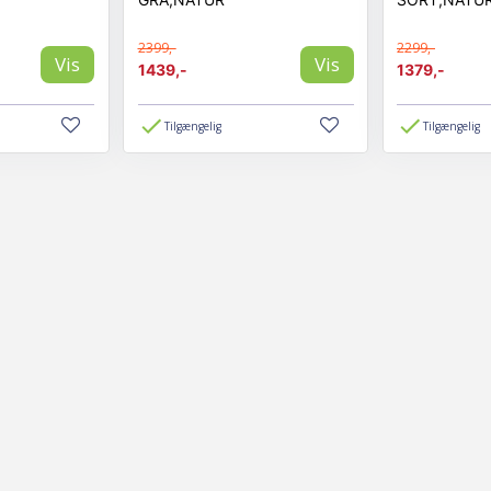
2399,-
2299,-
Vis
Vis
1439,-
1379,-
Tilgængelig
Tilgængelig