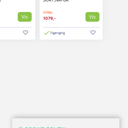
1799,-
Vis
Vis
1079,-
Tilgængelig