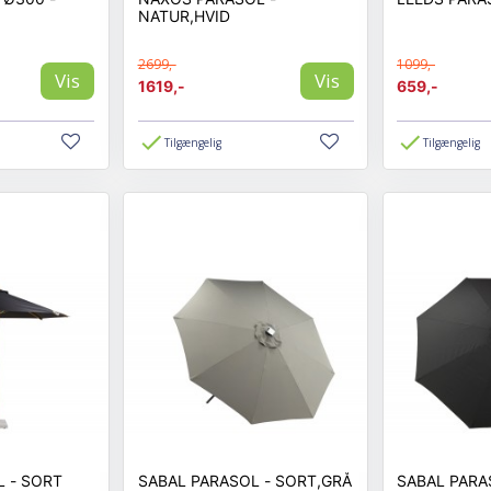
NATUR,HVID
2699,-
1099,-
Vis
Vis
1619,-
659,-
Tilgængelig
Tilgængelig
 - SORT
SABAL PARASOL - SORT,GRÅ
SABAL PARA