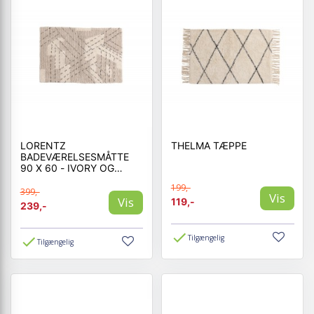
LORENTZ
THELMA TÆPPE
BADEVÆRELSESMÅTTE
90 X 60 - IVORY OG
TAUPE
199,-
399,-
Vis
Vis
119,-
239,-
Tilgængelig
Tilgængelig