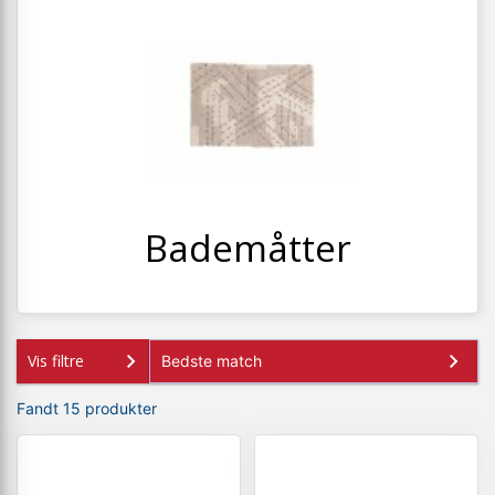
+
SPISESTUE
+
SOVEVÆRELSE
+
KONTORMØBLER
+
OPBEVARING
+
TÆPPER
+
Bademåtter
LAMPER
+
ENTREMØBLER
+
HAVEMØBLER
Vis filtre
OUTLET
Fandt 15 produkter