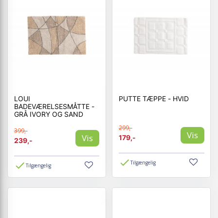
LOUI
PUTTE TÆPPE - HVID
BADEVÆRELSESMÅTTE -
GRÅ IVORY OG SAND
299,-
399,-
Vis
Vis
179,-
239,-
Tilgængelig
Tilgængelig