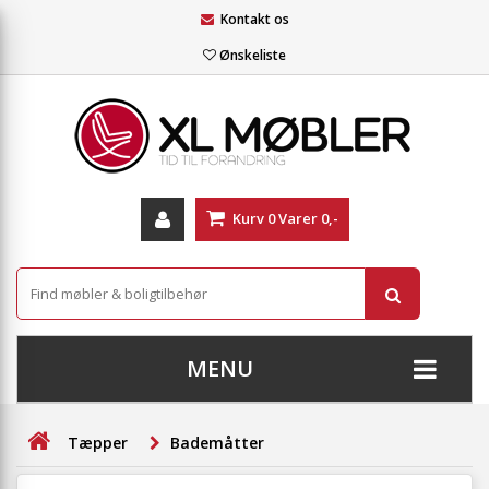
Kontakt os
Ønskeliste
Kurv
0
Varer
0,-
MENU
+
SOFAER
Tæpper
Bademåtter
+
STUE