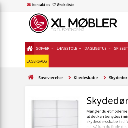
Kontakt os
Ønskeliste
SOFAER
LÆNESTOLE
DAGLIGSTUE
SPISES
LAGERSALG
Soveværelse
Klædeskabe
Skydedør
Skydedø
Mangler du et moderne s
at det kan benyttes i mi
skydesdørsskabe i stilfu
stil, så kan du finde det