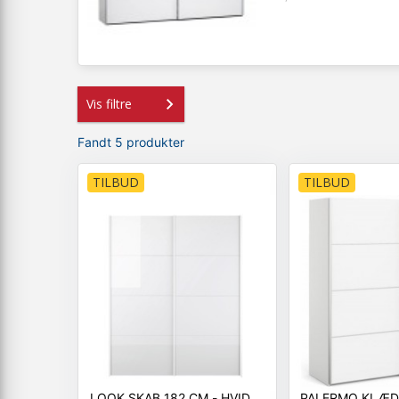
Vis filtre
Fandt 5 produkter
TILBUD
TILBUD
LOOK SKAB 182 CM - HVID
PALERMO KLÆD