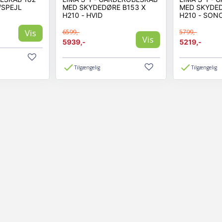
/SPEJL
MED SKYDEDØRE B153 X
MED SKYDED
H210 - HVID
H210 - SONO
Vis
6599,-
5799,-
Vis
5939,-
5219,-
Tilgængelig
Tilgængelig