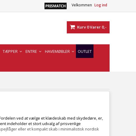
Velkommen
Log ind
Kurv
0
Varer
0,-
TÆPPER
ENTRE
HAVEMØBLER
OUTLET
. Fordelen ved at vælge et klædeskab med skydedøre, er,
ent indeholder et stort udvalg af prisvenlige
pejllåger eller et kompakt skab i minimalistisk nordisk