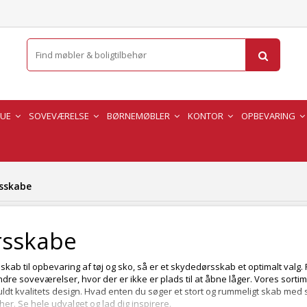
TUE
SOVEVÆRELSE
BØRNEMØBLER
KONTOR
OPBEVARING
sskabe
rsskabe
kab til opbevaring af tøj og sko, så er et skydedørsskab et optimalt valg
ndre soveværelser, hvor der er ikke er plads til at åbne låger. Vores sortim
ldt kvalitets design. Hvad enten du søger et stort og rummeligt skab med s
 her. Se hele udvalget og lad dig inspirere.