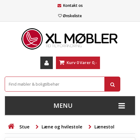
Kontakt os
Ønskeliste
Kurv
0
Varer
0,-
MENU
+
SOFAER
Stue
Læne og hvilestole
Lænestol
+
STUE