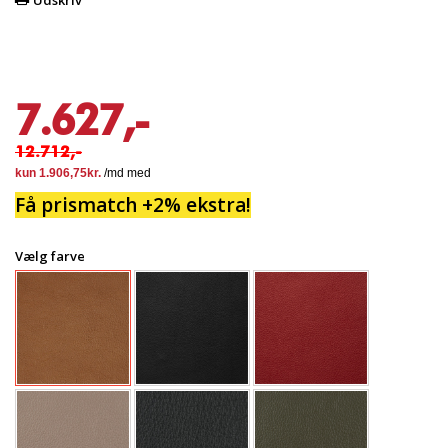
Udskriv
7.627,-
12.712,-
Få prismatch +2% ekstra!
Vælg farve