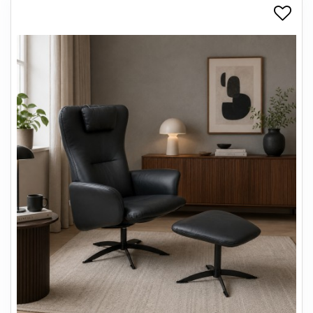
+
SPISESTUE
+
SOVEVÆRELSE
+
KONTORMØBLER
+
OPBEVARING
+
TÆPPER
+
LAMPER
+
ENTREMØBLER
+
HAVEMØBLER
OUTLET