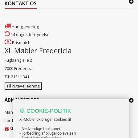
KONTAKT OS
Hurtig levering
14 dages fortrydelse
Prismatch
XL Møbler Fredericia
Fuglsang alle 2
7000 Fredericia
Tlf: 2131 1341
Få rutevejledning
ÅBNINGSTIDER:
🍪 COOKIE-POLITIK
Mandag til Fredag 10:00 til 18:00
Xl-Mobler.dk bruger cookies til
Lørdag og Søndag 10:00 til 16:00
Skriv til vores kundeservice
- Nødvendige funktioner
- Forbedring af brugeroplevelsen
- Statistik og webanalyse