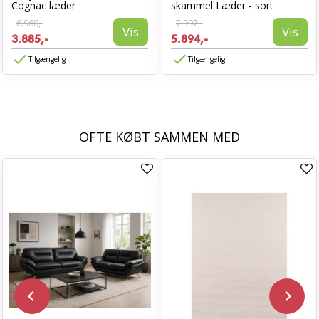
Cognac læder
skammel Læder - sort
6.960,-
7.997,-
Vis
Vis
3.885,-
5.894,-
Tilgængelig
Tilgængelig
OFTE KØBT SAMMEN MED