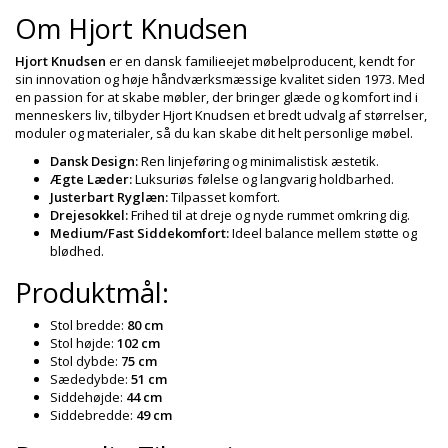
Om Hjort Knudsen
Hjort Knudsen
er en dansk familieejet møbelproducent, kendt for
sin innovation og høje håndværksmæssige kvalitet siden 1973. Med
en passion for at skabe møbler, der bringer glæde og komfort ind i
menneskers liv, tilbyder Hjort Knudsen et bredt udvalg af størrelser,
moduler og materialer, så du kan skabe dit helt personlige møbel.
Dansk Design:
Ren linjeføring og minimalistisk æstetik.
Ægte Læder:
Luksuriøs følelse og langvarig holdbarhed.
Justerbart Ryglæn:
Tilpasset komfort.
Drejesokkel:
Frihed til at dreje og nyde rummet omkring dig.
Medium/Fast Siddekomfort:
Ideel balance mellem støtte og
blødhed.
Produktmål:
Stol bredde:
80 cm
Stol højde:
102 cm
Stol dybde:
75 cm
Sædedybde:
51 cm
Siddehøjde:
44 cm
Siddebredde:
49 cm