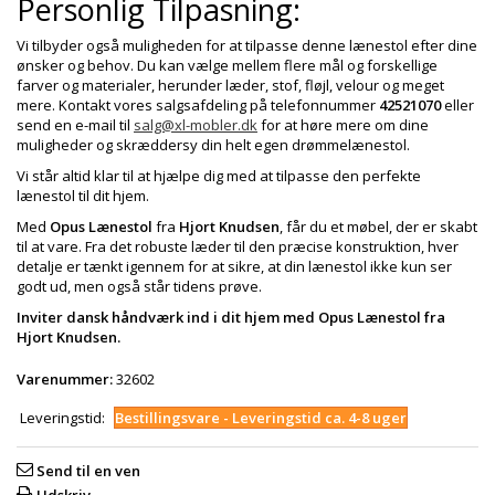
Personlig Tilpasning:
Vi tilbyder også muligheden for at tilpasse denne lænestol efter dine
ønsker og behov. Du kan vælge mellem flere mål og forskellige
farver og materialer, herunder læder, stof, fløjl, velour og meget
mere. Kontakt vores salgsafdeling på telefonnummer
42521070
eller
send en e-mail til
salg@xl-mobler.dk
for at høre mere om dine
muligheder og skræddersy din helt egen drømmelænestol.
Vi står altid klar til at hjælpe dig med at tilpasse den perfekte
lænestol til dit hjem.
Med
Opus Lænestol
fra
Hjort Knudsen
, får du et møbel, der er skabt
til at vare. Fra det robuste læder til den præcise konstruktion, hver
detalje er tænkt igennem for at sikre, at din lænestol ikke kun ser
godt ud, men også står tidens prøve.
Inviter dansk håndværk ind i dit hjem med Opus Lænestol fra
Hjort Knudsen.
Varenummer:
32602
Leveringstid:
Bestillingsvare - Leveringstid ca. 4-8 uger
Send til en ven