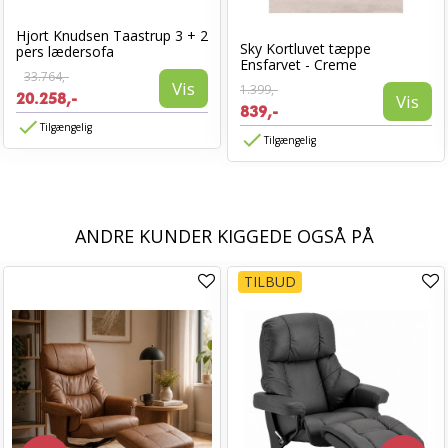
Hjort Knudsen Taastrup 3 + 2
Sky Kortluvet tæppe
pers lædersofa
Ensfarvet - Creme
33.764,-
Vis
1.399,-
20.258,-
Vis
839,-
Tilgængelig
Tilgængelig
ANDRE KUNDER KIGGEDE OGSÅ PÅ
TILBUD