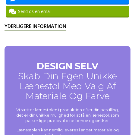
Send os en email
YDERLIGERE INFORMATION
DESIGN SELV
Skab Din Egen Unikke
Lænestol Med Valg Af
Materiale Og Farve
Vi sætter lænestolen i produktion efter din bestilling,
det er din unikke mulighed for at få en lænestol, som
passer lige præcis til dine behov og ønsker.
Lænestolen kan nemlig leveres i andet materiale og