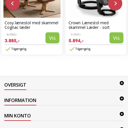
Cosy lænestol med skammel
Crown Lænestol med
Cognac læder
skammel Læder - sort
6.960,-
7.997,-
Vis
Vis
3.885,-
5.894,-
Tilgængelig
Tilgængelig
OVERSIGT
INFORMATION
MIN KONTO