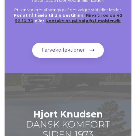
farver, både i stof, velour eller læder.
Prisen varierer afhængigt af det valgte stof eller læder.
For at få hjælp til din bestilling,
Ring til os på 42
52 10 70
eller
Kontakt os på salg@xl-mobler.dk
Farvekollektioner
Hjort Knudsen
DANSK KOMFORT
SIDEN 1973