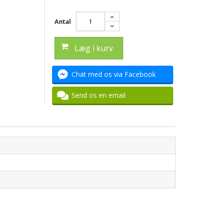
Antal
Læg i kurv
Chat med os via Facebook
Send os en email