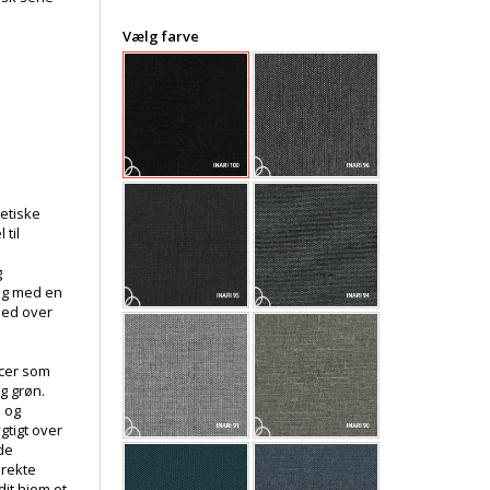
Vælg farve
tetiske
 til
g
ing med en
hed over
ncer som
og grøn.
e og
gtigt over
de
irekte
dit hjem et