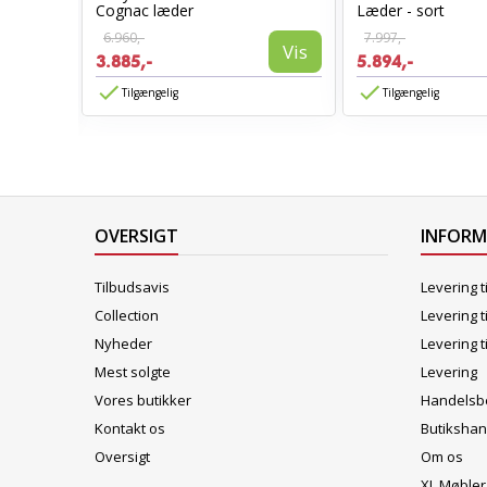
stol
Cognac læder
Læder - sort
6.960,-
7.997,-
Vis
3.885,-
5.894,-
Vis
Tilgængelig
Tilgængelig
OVERSIGT
INFOR
Tilbudsavis
Levering t
Collection
Levering t
Nyheder
Levering t
Mest solgte
Levering
Vores butikker
Handelsbe
Kontakt os
Butikshan
Oversigt
Om os
XL Møbler