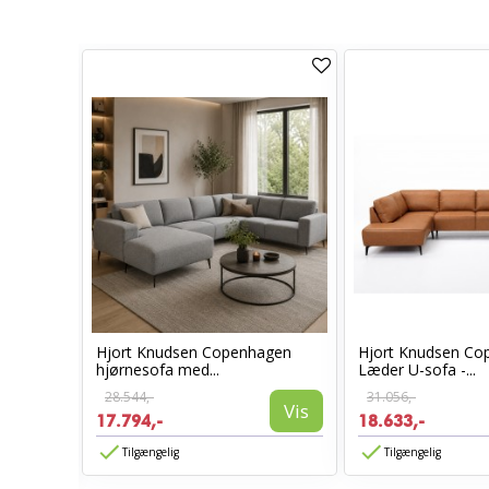
Hjort Knudsen Copenhagen
Hjort Knudsen Co
hjørnesofa med...
Læder U-sofa -...
28.544,-
31.056,-
Vis
17.794,-
18.633,-
Vis
Tilgængelig
Tilgængelig