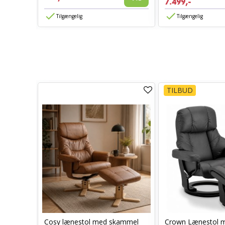
7.499,-
Tilgængelig
Tilgængelig
TILBUD
Cosy lænestol med skammel
Crown Lænestol 