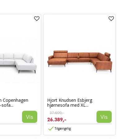
en Copenhagen
Hjort Knudsen Esbjerg
Hjort Kn
sofa...
hjørnesofa med XL...
sofa Ven
37.699,-
31.699,-
Vis
Vis
26.389,-
14.999,
Tilgængelig
Tilgæn