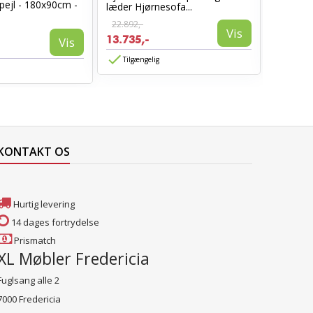
pejl - 180x90cm -
læder Hjørnesofa...
Sort læd
22.892,-
6.960,-
Vis
13.735,-
3.885,-
Vis
Tilgængelig
Tilgæn
KONTAKT OS
Hurtig levering
14 dages fortrydelse
Prismatch
XL Møbler Fredericia
Fuglsang alle 2
7000 Fredericia