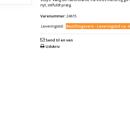
nyt, stilfuldt præg.
Varenummer:
24615
Leveringstid:
Bestillingsvare - Leveringstid ca. 
Send til en ven
Udskriv