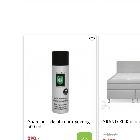
L
Guardian Tekstil Imprægnering,
GRAND XL Kontine
500 ml.
14.999,-
Vis
Vis
290,-