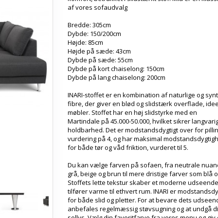
af vores sofaudvalg
Bredde: 305cm
Dybde: 150/200cm
Højde: 85cm
Højde på sæde: 43cm
Dybde på sæde: 55cm
Dybde på kort chaiselong: 150cm
Dybde på lang chaiselong: 200cm
INARI-stoffet er en kombination af naturlige og syn
fibre, der giver en blød og slidstærk overflade, ideel
møbler. Stoffet har en høj slidstyrke med en
Martindale på 45.000-50.000, hvilket sikrer langvari
holdbarhed. Det er modstandsdygtigt over for pill
vurdering på 4, og har maksimal modstandsdygtig
for både tør og våd friktion, vurderet til 5.
Du kan vælge farven på sofaen, fra neutrale nua
grå, beige og brun til mere dristige farver som blå 
Stoffets lette tekstur skaber et moderne udseend
tilfører varme til ethvert rum. INARI er modstandsdy
for både slid og pletter. For at bevare dets udseen
anbefales regelmæssig støvsugning og at undgå d
sollys. Vælg din favoritfarve fra vores menu og giv 