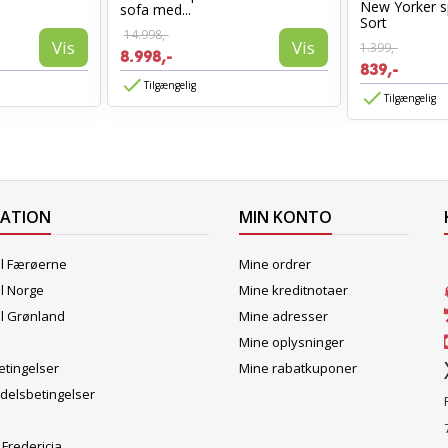
New Yorker s
sofa med...
Sort
14.998,-
Vis
Vis
1.399,-
8.998,-
839,-
Tilgængelig
Tilgængelig
MATION
MIN KONTO
il Færøerne
Mine ordrer
il Norge
Mine kreditnotaer
il Grønland
Mine adresser
Mine oplysninger
tingelser
Mine rabatkuponer
delsbetingelser
 Fredericia