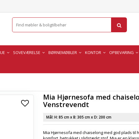
TUE
SOVEVÆRELSE
BØRNEMØBLER
KONTOR
OPBEVARING
Mia Hjørnesofa med chaisel
Venstrevendt
Mål: H:
85 cm
x B:
305 cm
x D:
200 cm
Mia Hjørnesofa med chaiselong med god plads til 
komfort, betrukket i slidstærkt stof. Mia er en klass