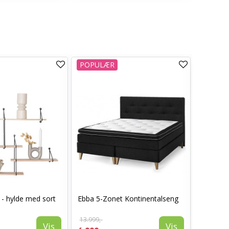
POPULÆR
TILBUD
 - hylde med sort
Ebba 5-Zonet Kontinentalseng
Amble S
.
13.999,-
1.299,-
Vis
Vis