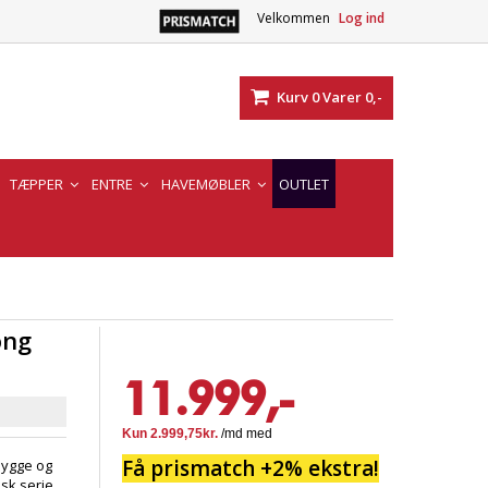
Velkommen
Log ind
Kurv
0
Varer
0,-
TÆPPER
ENTRE
HAVEMØBLER
OUTLET
ong
11.999,-
Få prismatch +2% ekstra!
hygge og
isk serie