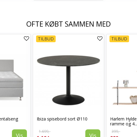
OFTE KØBT SAMMEN MED
TILBUD
TILBUD
ntalseng
Ibiza spisebord sort Ø110
Harlem Hylde
ramme og 4..
1.699,-
399,-
Vis
Vis