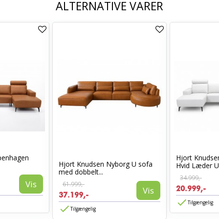
ALTERNATIVE VARER
penhagen
Hjort Knuds
Hjort Knudsen Nyborg U sofa
Hvid Læder U-
med dobbelt...
34.999,-
Vis
61.999,-
20.999,-
Vis
37.199,-
Tilgængelig
Tilgængelig