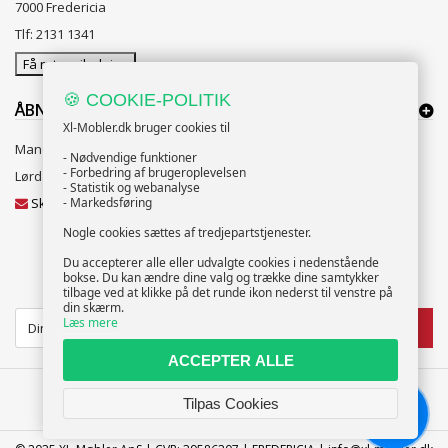
7000 Fredericia
Tlf: 2131 1341
Få rutevejledning
🍪 COOKIE-POLITIK
ÅBNINGSTIDER:
Xl-Mobler.dk bruger cookies til
Mandag til Fredag 10:00 til 18:00
- Nødvendige funktioner
- Forbedring af brugeroplevelsen
Lørdag og Søndag 10:00 til 16:00
- Statistik og webanalyse
Skriv til vores kundeservice
- Markedsføring
Nogle cookies sættes af tredjepartstjenester.
Du accepterer alle eller udvalgte cookies i nedenstående
bokse. Du kan ændre dine valg og trække dine samtykker
NYHEDSBREV
tilbage ved at klikke på det runde ikon nederst til venstre på
din skærm.
Læs mere
TILMELD
ACCEPTER ALLE
Tilpas Cookies
Chat