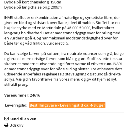
Dybde på kort chaiselong: 150cm
Dybde på lang chaiselong: 200cm
INARI-stoffet er en kombination af naturlige og syntetiske fibre, der
giver en blød og slidstærk overflade, ideel til møbler. Stoffet har en
høj slidstyrke med en Martindale på 45.000-50.000, hvilket sikrer
langvarig holdbarhed. Det er modstandsdygtigt over for pilling med
en vurdering på 4, og har maksimal modstandsdygtighed over for
både tør og våd friktion, vurderet til 5.
Du kan vælge farven på sofaen, fra neutrale nuancer som grå, beige
og brun til mere dristige farver som blå og grøn. Stoffets lette tekstur
skaber et moderne udseende og tilfører varme til ethvert rum. INARI
er modstandsdygtigt over for både slid og pletter. For at bevare dets
udseende anbefales regelmæssig støvsugning og at undgå direkte
sollys. Vælg din favoritfarve fra vores menu og giv dit hjem et nyt,
stilfuldt præg.
Varenummer:
24616
Leveringstid:
Bestillingsvare - Leveringstid ca. 4-8 uger
Send til en ven
Udskriv