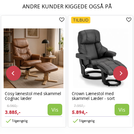
ANDRE KUNDER KIGGEDE OGSÅ PÅ
TILBUD
Cosy lænestol med skammel
Crown Lænestol med
Cognac læder
skammel Læder - sort
6.960,-
7.997,-
Vis
Vis
3.885,-
5.894,-
Tilgængelig
Tilgængelig