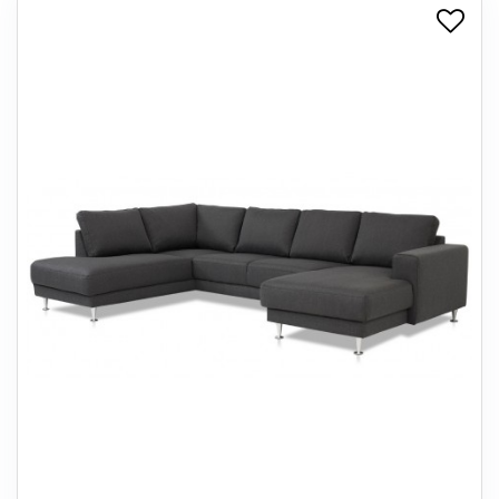
+
SPISESTUE
+
SOVEVÆRELSE
+
KONTORMØBLER
+
OPBEVARING
+
TÆPPER
+
LAMPER
+
ENTREMØBLER
+
HAVEMØBLER
OUTLET