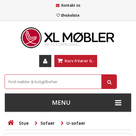
Kontakt os
Ønskeliste
Kurv
0
Varer
0,-
MENU
+
SOFAER
Stue
Sofaer
U-sofaer
+
STUE