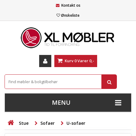
Kontakt os
Ønskeliste
Kurv
0
Varer
0,-
MENU
+
SOFAER
Stue
Sofaer
U-sofaer
+
STUE