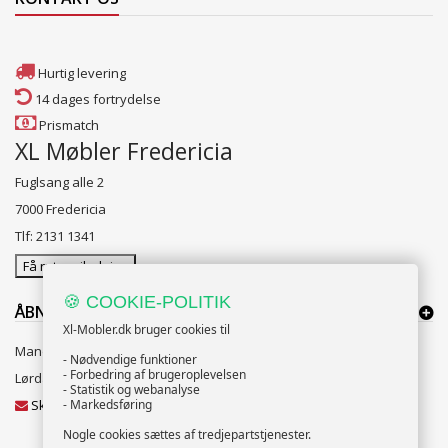
Hurtig levering
14 dages fortrydelse
Prismatch
XL Møbler Fredericia
Fuglsang alle 2
7000 Fredericia
Tlf: 2131 1341
Få rutevejledning
🍪 COOKIE-POLITIK
ÅBNINGSTIDER:
Xl-Mobler.dk bruger cookies til
Mandag til Fredag 10:00 til 18:00
- Nødvendige funktioner
- Forbedring af brugeroplevelsen
Lørdag og Søndag 10:00 til 16:00
- Statistik og webanalyse
Skriv til vores kundeservice
- Markedsføring
Nogle cookies sættes af tredjepartstjenester.