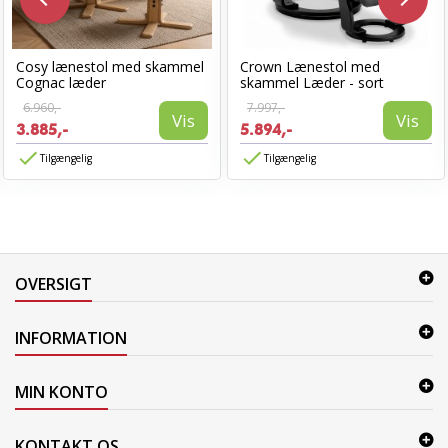
Cosy lænestol med skammel
Crown Lænestol med
Cognac læder
skammel Læder - sort
6.960,-
7.997,-
Vis
Vis
3.885,-
5.894,-
Tilgængelig
Tilgængelig
OVERSIGT
INFORMATION
MIN KONTO
KONTAKT OS