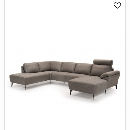
+
SPISESTUE
+
SOVEVÆRELSE
+
KONTORMØBLER
+
OPBEVARING
+
TÆPPER
+
LAMPER
+
ENTREMØBLER
+
HAVEMØBLER
OUTLET