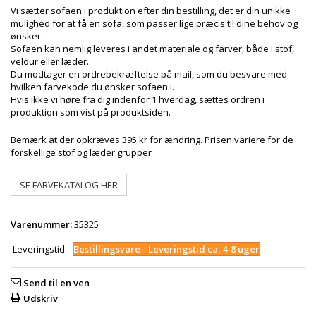
Vi sætter sofaen i produktion efter din bestilling, det er din unikke
mulighed for at få en sofa, som passer lige præcis til dine behov og
ønsker.
Sofaen kan nemlig leveres i andet materiale og farver, både i stof,
velour eller læder.
Du modtager en ordrebekræftelse på mail, som du besvare med
hvilken farvekode du ønsker sofaen i.
Hvis ikke vi høre fra dig indenfor 1 hverdag, sættes ordren i
produktion som vist på produktsiden.
Bemærk at der opkræves 395 kr for ændring. Prisen variere for de
forskellige stof og læder grupper
SE FARVEKATALOG HER
Varenummer:
35325
Leveringstid:
Bestillingsvare - Leveringstid ca. 4-8 uger
Send til en ven
Udskriv