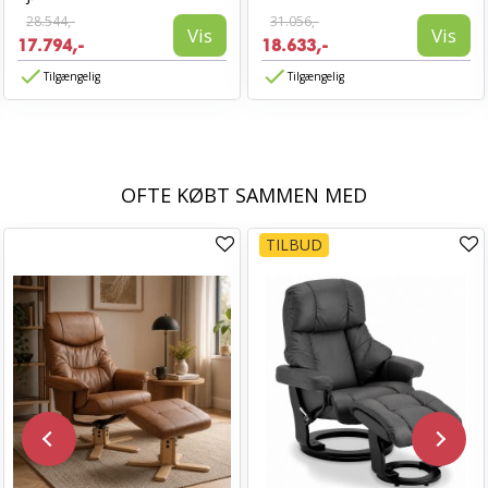
28.544,-
31.056,-
Vis
Vis
17.794,-
18.633,-
Tilgængelig
Tilgængelig
OFTE KØBT SAMMEN MED
TILBUD