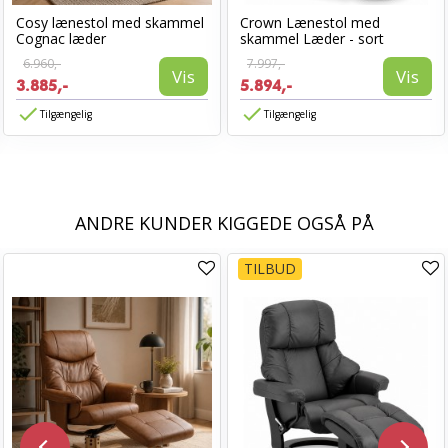
Cosy lænestol med skammel
Crown Lænestol med
Cognac læder
skammel Læder - sort
6.960,-
7.997,-
Vis
Vis
3.885,-
5.894,-
Tilgængelig
Tilgængelig
ANDRE KUNDER KIGGEDE OGSÅ PÅ
TILBUD