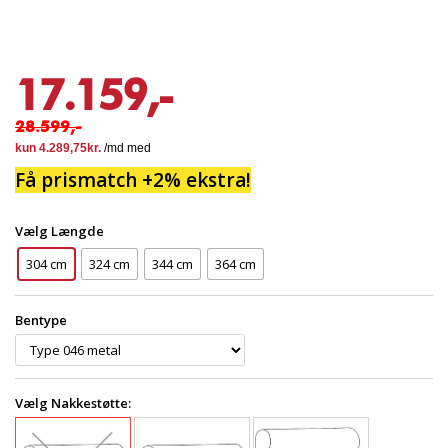
17.159,-
28.599,-
Få prismatch +2% ekstra!
Vælg Længde
304 cm
324 cm
344 cm
364 cm
Bentype
Vælg Nakkestøtte: