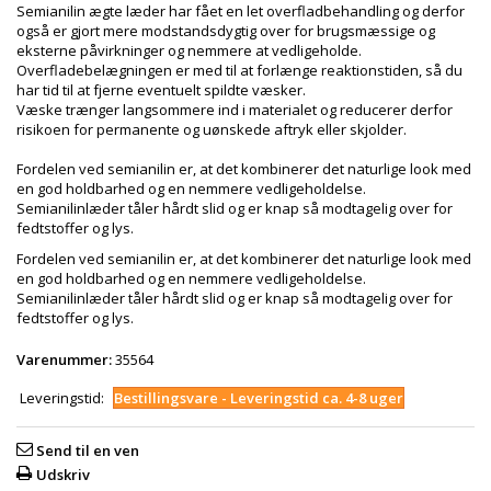
Semianilin ægte læder har fået en let overfladbehandling og derfor
også er gjort mere modstandsdygtig over for brugsmæssige og
eksterne påvirkninger og nemmere at vedligeholde.
Overfladebelægningen er med til at forlænge reaktionstiden, så du
har tid til at fjerne eventuelt spildte væsker.
Væske trænger langsommere ind i materialet og reducerer derfor
risikoen for permanente og uønskede aftryk eller skjolder.
Fordelen ved semianilin er, at det kombinerer det naturlige look med
en god holdbarhed og en nemmere vedligeholdelse.
Semianilinlæder tåler hårdt slid og er knap så modtagelig over for
fedtstoffer og lys.
Fordelen ved semianilin er, at det kombinerer det naturlige look med
en god holdbarhed og en nemmere vedligeholdelse.
Semianilinlæder tåler hårdt slid og er knap så modtagelig over for
fedtstoffer og lys.
Varenummer:
35564
Leveringstid:
Bestillingsvare - Leveringstid ca. 4-8 uger
Send til en ven
Udskriv