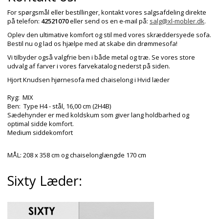
For spørgsmål eller bestillinger, kontakt vores salgsafdeling direkte
på telefon:
42521070
eller send os en e-mail på:
salg@xl-mobler.dk
.
Oplev den ultimative komfort og stil med vores skræddersyede sofa.
Bestil nu og lad os hjælpe med at skabe din drømmesofa!
Vi tilbyder også valgfrie ben i både metal og træ. Se vores store
udvalg af farver i vores farvekatalog nederst på siden.
Hjort Knudsen hjørnesofa med chaiselong i Hvid læder
Ryg: MIX
Ben: Type H4 - stål, 16,00 cm (2H4B)
Sædehynder er med koldskum som giver lang holdbarhed og
optimal sidde komfort.
Medium siddekomfort
MÅL: 208
x
358
cm og chaiselonglængde 170 cm
Sixty Læder: