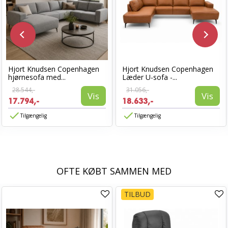
Hjort Knudsen Copenhagen
Hjort Knudsen Copenhagen
hjørnesofa med...
Læder U-sofa -...
28.544,-
31.056,-
Vis
Vis
17.794,-
18.633,-
Tilgængelig
Tilgængelig
OFTE KØBT SAMMEN MED
TILBUD