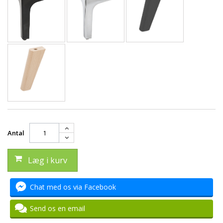
Antal
Læg i kurv
Chat med os via Facebook
Send os en email