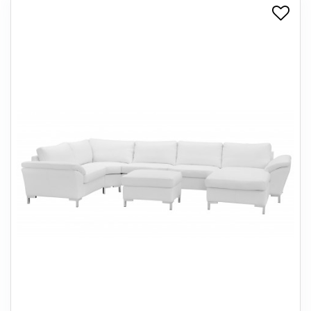
+
SPISESTUE
+
SOVEVÆRELSE
+
KONTORMØBLER
+
OPBEVARING
+
TÆPPER
+
LAMPER
+
ENTREMØBLER
+
HAVEMØBLER
OUTLET