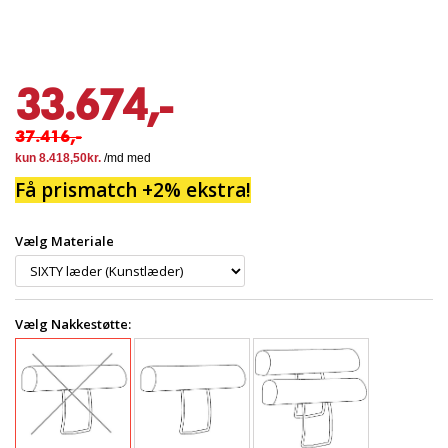
33.674,-
37.416,-
Få prismatch +2% ekstra!
Vælg Materiale
Vælg Nakkestøtte: