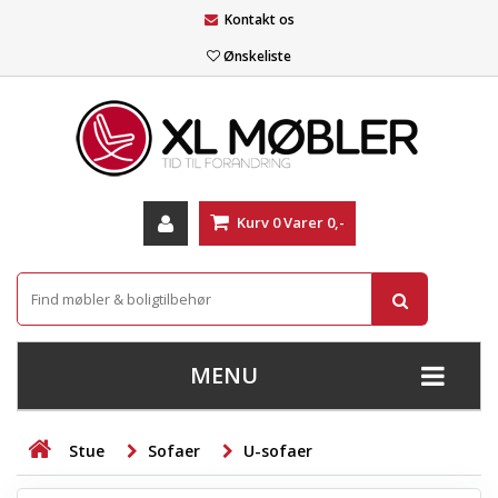
Kontakt os
Ønskeliste
Kurv
0
Varer
0,-
MENU
+
SOFAER
Stue
Sofaer
U-sofaer
+
STUE