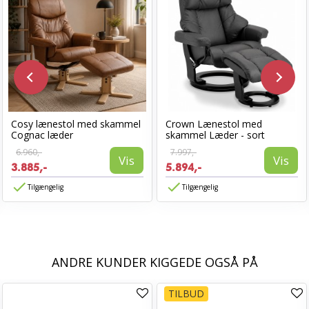
Cosy lænestol med skammel
Crown Lænestol med
Cognac læder
skammel Læder - sort
6.960,-
7.997,-
Vis
Vis
3.885,-
5.894,-
Tilgængelig
Tilgængelig
ANDRE KUNDER KIGGEDE OGSÅ PÅ
TILBUD