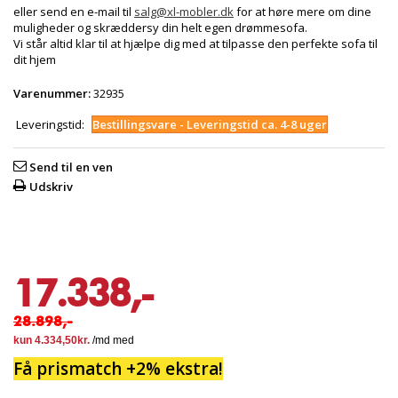
eller send en e-mail til
salg@xl-mobler.dk
for at høre mere om dine
muligheder og skræddersy din helt egen drømmesofa.
Vi står altid klar til at hjælpe dig med at tilpasse den perfekte sofa til
dit hjem
Varenummer:
32935
Leveringstid:
Bestillingsvare - Leveringstid ca. 4-8 uger
Send til en ven
Udskriv
17.338,-
28.898,-
Få prismatch +2% ekstra!