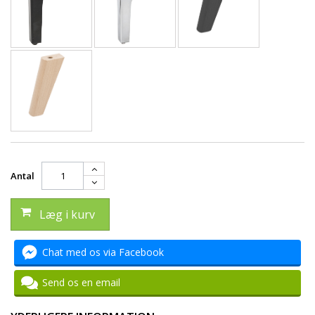
Antal
Læg i kurv
Chat med os via Facebook
Send os en email