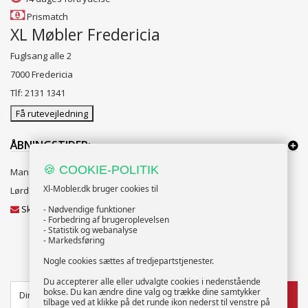
Prismatch
XL Møbler Fredericia
Fuglsang alle 2
7000 Fredericia
Tlf: 2131 1341
Få rutevejledning
ÅBNINGSTIDER:
🍪 COOKIE-POLITIK
Mandag til Fredag 10:00 til 18:00
Xl-Mobler.dk bruger cookies til
Lørdag og Søndag 10:00 til 16:00
Skriv til vores kundeservice
- Nødvendige funktioner
- Forbedring af brugeroplevelsen
- Statistik og webanalyse
- Markedsføring
Nogle cookies sættes af tredjepartstjenester.
NYHEDSBREV
Du accepterer alle eller udvalgte cookies i nedenstående
bokse. Du kan ændre dine valg og trække dine samtykker
TILMELD
tilbage ved at klikke på det runde ikon nederst til venstre på