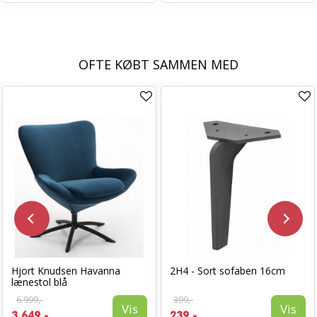
OFTE KØBT SAMMEN MED
Hjort Knudsen Havanna
2H4 - Sort sofaben 16cm
lænestol blå
6.999,-
399,-
Vis
Vis
3.649,-
239,-