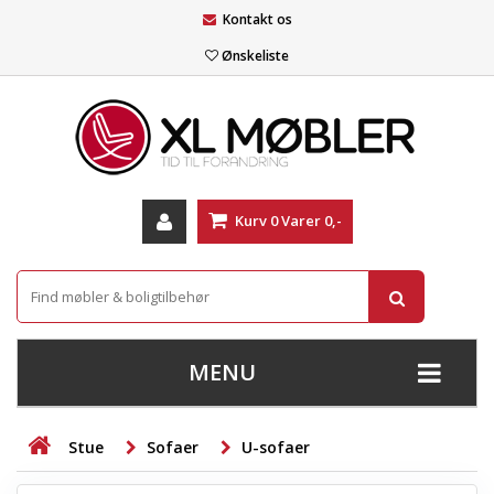
Kontakt os
Ønskeliste
Kurv
0
Varer
0,-
MENU
+
SOFAER
Stue
Sofaer
U-sofaer
+
STUE