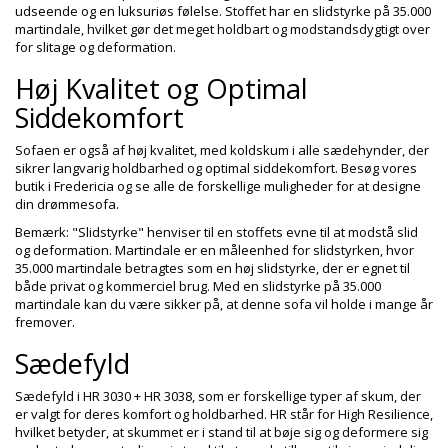
udseende og en luksuriøs følelse. Stoffet har en slidstyrke på 35.000
martindale, hvilket gør det meget holdbart og modstandsdygtigt over
for slitage og deformation.
Høj Kvalitet og Optimal
Siddekomfort
Sofaen er også af høj kvalitet, med koldskum i alle sædehynder, der
sikrer langvarig holdbarhed og optimal siddekomfort. Besøg vores
butik i Fredericia og se alle de forskellige muligheder for at designe
din drømmesofa.
Bemærk: "Slidstyrke" henviser til en stoffets evne til at modstå slid
og deformation. Martindale er en måleenhed for slidstyrken, hvor
35.000 martindale betragtes som en høj slidstyrke, der er egnet til
både privat og kommerciel brug. Med en slidstyrke på 35.000
martindale kan du være sikker på, at denne sofa vil holde i mange år
fremover.
Sædefyld
Sædefyld i HR 3030 + HR 3038, som er forskellige typer af skum, der
er valgt for deres komfort og holdbarhed. HR står for High Resilience,
hvilket betyder, at skummet er i stand til at bøje sig og deformere sig