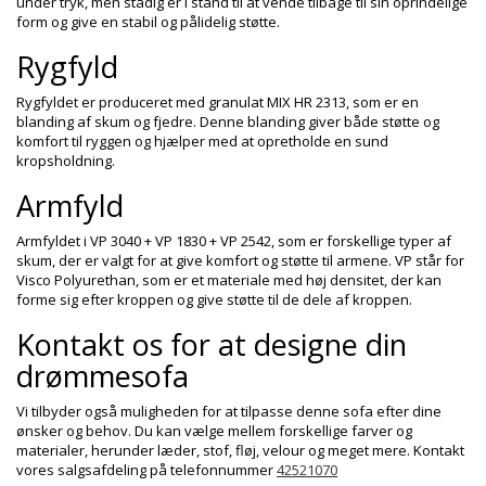
under tryk, men stadig er i stand til at vende tilbage til sin oprindelige
form og give en stabil og pålidelig støtte.
Rygfyld
Rygfyldet er produceret med granulat MIX HR 2313, som er en
blanding af skum og fjedre. Denne blanding giver både støtte og
komfort til ryggen og hjælper med at opretholde en sund
kropsholdning.
Armfyld
Armfyldet i VP 3040 + VP 1830 + VP 2542, som er forskellige typer af
skum, der er valgt for at give komfort og støtte til armene. VP står for
Visco Polyurethan, som er et materiale med høj densitet, der kan
forme sig efter kroppen og give støtte til de dele af kroppen.
Kontakt os for at designe din
drømmesofa
Vi tilbyder også muligheden for at tilpasse denne sofa efter dine
ønsker og behov. Du kan vælge mellem forskellige farver og
materialer, herunder læder, stof, fløj, velour og meget mere. Kontakt
vores salgsafdeling på telefonnummer
42521070