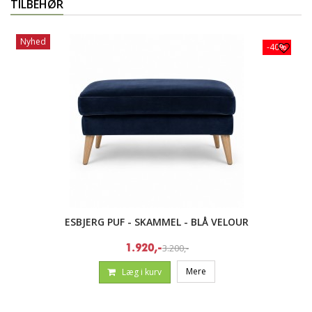
TILBEHØR
Nyhed
-40%
ESBJERG PUF - SKAMMEL - BLÅ VELOUR
3.200,-
1.920,-
Mere
Læg i kurv