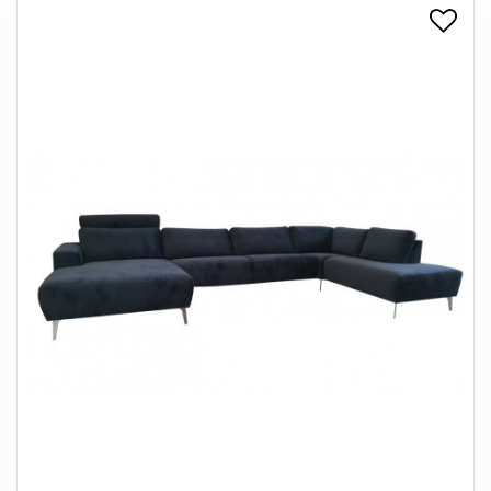
+
SPISESTUE
+
SOVEVÆRELSE
+
KONTORMØBLER
+
OPBEVARING
+
TÆPPER
+
LAMPER
+
ENTREMØBLER
+
HAVEMØBLER
OUTLET