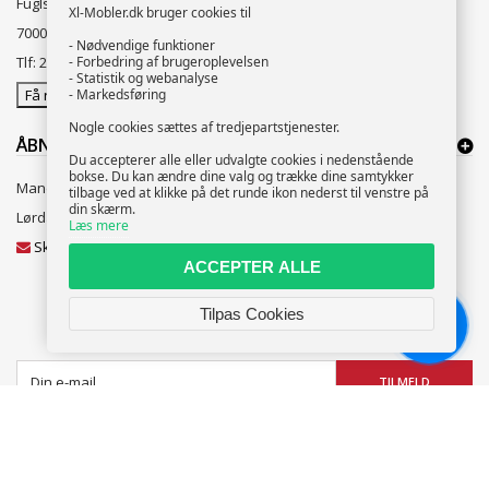
Fuglsang alle 2
Xl-Mobler.dk bruger cookies til
7000 Fredericia
- Nødvendige funktioner
Tlf: 2131 1341
- Forbedring af brugeroplevelsen
- Statistik og webanalyse
Få rutevejledning
- Markedsføring
Nogle cookies sættes af tredjepartstjenester.
ÅBNINGSTIDER:
Du accepterer alle eller udvalgte cookies i nedenstående
bokse. Du kan ændre dine valg og trække dine samtykker
Mandag til Fredag 10:00 til 18:00
tilbage ved at klikke på det runde ikon nederst til venstre på
din skærm.
Lørdag og Søndag 10:00 til 16:00
Læs mere
Skriv til vores kundeservice
ACCEPTER ALLE
Tilpas Cookies
NYHEDSBREV
Chat
TILMELD