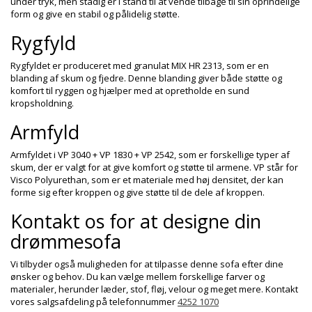
under tryk, men stadig er i stand til at vende tilbage til sin oprindelige
form og give en stabil og pålidelig støtte.
Rygfyld
Rygfyldet er produceret med granulat MIX HR 2313, som er en
blanding af skum og fjedre. Denne blanding giver både støtte og
komfort til ryggen og hjælper med at opretholde en sund
kropsholdning.
Armfyld
Armfyldet i VP 3040 + VP 1830 + VP 2542, som er forskellige typer af
skum, der er valgt for at give komfort og støtte til armene. VP står for
Visco Polyurethan, som er et materiale med høj densitet, der kan
forme sig efter kroppen og give støtte til de dele af kroppen.
Kontakt os for at designe din
drømmesofa
Vi tilbyder også muligheden for at tilpasse denne sofa efter dine
ønsker og behov. Du kan vælge mellem forskellige farver og
materialer, herunder læder, stof, fløj, velour og meget mere. Kontakt
vores salgsafdeling på telefonnummer
4252 1070