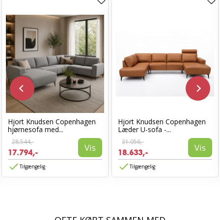
Hjort Knudsen Copenhagen
Hjort Knudsen Copenhagen
hjørnesofa med...
Læder U-sofa -...
28.544,-
31.056,-
Vis
Vis
17.794,-
18.633,-
Tilgængelig
Tilgængelig
OFTE KØBT SAMMEN MED