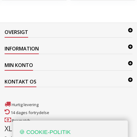
OVERSIGT
INFORMATION
MIN KONTO
KONTAKT OS
Hurtig levering
14 dages fortrydelse
Prismatch
XL Møbler Fredericia
🍪 COOKIE-POLITIK