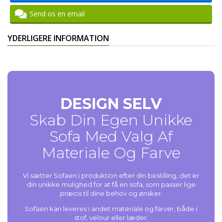
Send os en email
YDERLIGERE INFORMATION
DESIGN SELV
Skab Din Egen Unikke
Sofa Med Valg Af
Materiale Og Farve
Vi sætter Sofaen i produktion efter din bestilling, det er
din unikke mulighed for at få en sofa, som passer lige
præcis til dine behov og ønsker.
Sofaen kan leveres i andet materiale og farver, både i
stof, velour eller læder.