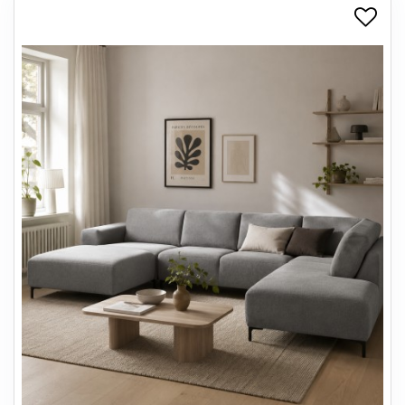
+
SPISESTUE
+
SOVEVÆRELSE
+
KONTORMØBLER
+
OPBEVARING
+
TÆPPER
+
LAMPER
+
ENTREMØBLER
+
HAVEMØBLER
OUTLET