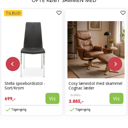
TILBUD
Stella spisebordsstol -
Cosy lænestol med skammel
Sort/Krom
Cognac læder
6.960,-
Vis
Vis
699,-
3.885,-
Tilgængelig
Tilgængelig