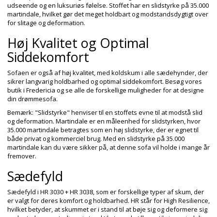
udseende og en luksuriøs følelse. Stoffet har en slidstyrke på 35.000
martindale, hvilket gør det meget holdbart og modstandsdygtigt over
for slitage og deformation.
Høj Kvalitet og Optimal
Siddekomfort
Sofaen er også af høj kvalitet, med koldskum i alle sædehynder, der
sikrer langvarig holdbarhed og optimal siddekomfort. Besøg vores
butik i Fredericia og se alle de forskellige muligheder for at designe
din drømmesofa.
Bemærk: "Slidstyrke" henviser til en stoffets evne til at modstå slid
og deformation. Martindale er en måleenhed for slidstyrken, hvor
35.000 martindale betragtes som en høj slidstyrke, der er egnet til
både privat og kommerciel brug. Med en slidstyrke på 35.000
martindale kan du være sikker på, at denne sofa vil holde i mange år
fremover.
Sædefyld
Sædefyld i HR 3030 + HR 3038, som er forskellige typer af skum, der
er valgt for deres komfort og holdbarhed. HR står for High Resilience,
hvilket betyder, at skummet er i stand til at bøje sig og deformere sig