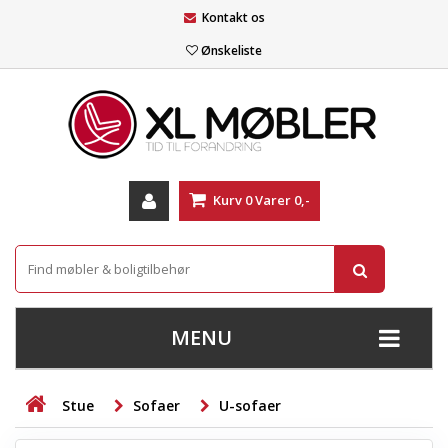
Kontakt os
Ønskeliste
Kurv
0
Varer
0,-
MENU
+
SOFAER
Stue
Sofaer
U-sofaer
+
STUE