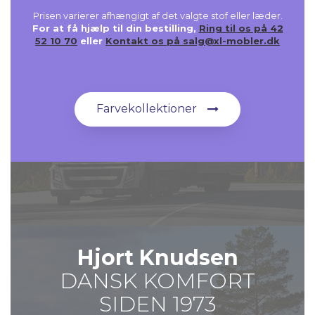
Prisen varierer afhængigt af det valgte stof eller læder.
For at få hjælp til din bestilling,
Ring til os på 42
52 10 70
eller
Kontakt os på salg@xl-mobler.dk
Farvekollektioner
Hjort Knudsen
DANSK KOMFORT
SIDEN 1973