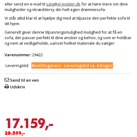
eller send en e-mail til
salg@xl-mobler.dk
for at høre mere om dine
muligheder og skræddersy din helt egen drømmesofa.
Vi står altid klar til at hjælpe dig med at tilpasse den perfekte sofa til
dit hjem.
Generelt giver denne tilpasningsmulighed mulighed for at få en
sofa, der passer perfekt til dine ønsker og behov, og som er holdbar
og nem at vedligeholde, uanset hvilket materiale du vælger.
Varenummer:
29422
Leveringstid:
Bestillingsvare - Leveringstid ca. 4-8 uger
Send til en ven
Udskriv
17.159,-
28.599,-