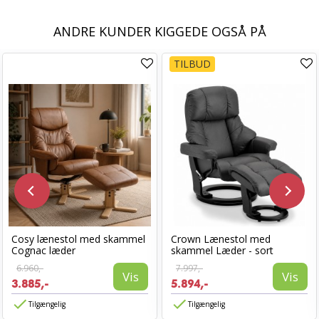
ANDRE KUNDER KIGGEDE OGSÅ PÅ
TILBUD
Cosy lænestol med skammel
Crown Lænestol med
Cognac læder
skammel Læder - sort
6.960,-
7.997,-
Vis
Vis
3.885,-
5.894,-
Tilgængelig
Tilgængelig