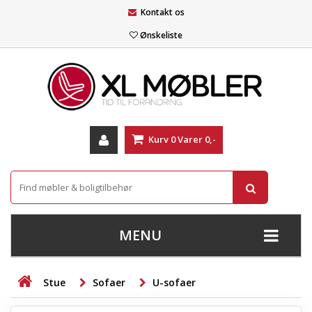
Kontakt os
Ønskeliste
Kurv
0
Varer
0,-
MENU
+
SOFAER
Stue
Sofaer
U-sofaer
+
STUE