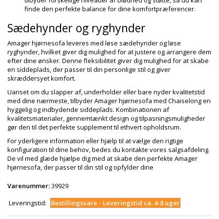
tilbyder forskellige niveauer af blødhed og støtte, så du kan
finde den perfekte balance for dine komfortpræferencer.
Sædehynder og ryghynder
Amager hjørnesofa leveres med løse sædehynder og løse
ryghynder, hvilket giver dig mulighed for at justere og arrangere dem
efter dine ønsker. Denne fleksibilitet giver dig mulighed for at skabe
en siddeplads, der passer til din personlige stil og giver
skræddersyet komfort.
Uanset om du slapper af, underholder eller bare nyder kvalitetstid
med dine nærmeste, tilbyder Amager hjørnesofa med Chaiselong en
hyggelig og indbydende siddeplads. Kombinationen af
kvalitetsmaterialer, gennemtænkt design og tilpasningsmuligheder
gør den til det perfekte supplement til ethvert opholdsrum.
For yderligere information eller hjælp til at vælge den rigtige
konfiguration til dine behov, bedes du kontakte vores salgsafdeling.
De vil med glæde hjælpe dig med at skabe den perfekte Amager
hjørnesofa, der passer til din stil og opfylder dine
Varenummer:
39929
Leveringstid:
Bestillingsvare - Leveringstid ca. 4-8 uger