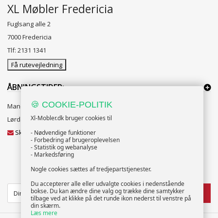
XL Møbler Fredericia
Fuglsang alle 2
7000 Fredericia
Tlf: 2131 1341
Få rutevejledning
ÅBNINGSTIDER:
🍪 COOKIE-POLITIK
Mandag til Fredag 10:00 til 18:00
Xl-Mobler.dk bruger cookies til
Lørdag og Søndag 10:00 til 16:00
Skriv til vores kundeservice
- Nødvendige funktioner
- Forbedring af brugeroplevelsen
- Statistik og webanalyse
- Markedsføring
Nogle cookies sættes af tredjepartstjenester.
NYHEDSBREV
Du accepterer alle eller udvalgte cookies i nedenstående
bokse. Du kan ændre dine valg og trække dine samtykker
TILMELD
tilbage ved at klikke på det runde ikon nederst til venstre på
din skærm.
Læs mere