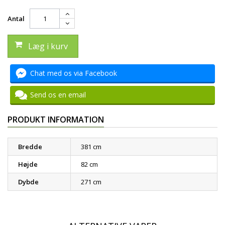
Antal
Læg i kurv
Chat med os via Facebook
Send os en email
PRODUKT INFORMATION
Bredde
381 cm
Højde
82 cm
Dybde
271 cm