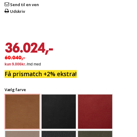
Send til en ven
Udskriv
36.024,-
60.040,-
Få prismatch +2% ekstra!
Vælg farve