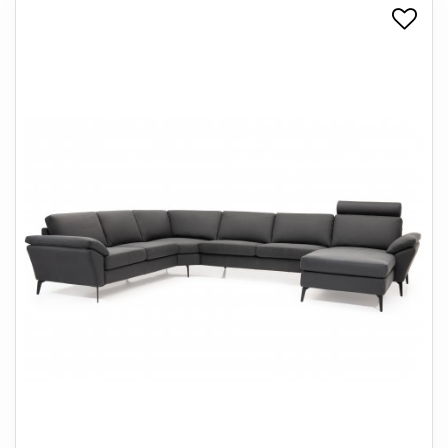
+
SPISESTUE
+
SOVEVÆRELSE
+
KONTORMØBLER
+
OPBEVARING
+
TÆPPER
+
LAMPER
+
ENTREMØBLER
+
HAVEMØBLER
OUTLET