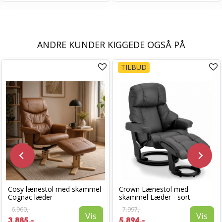
ANDRE KUNDER KIGGEDE OGSÅ PÅ
TILBUD
Cosy lænestol med skammel
Crown Lænestol med
Cognac læder
skammel Læder - sort
6.960,-
7.997,-
Vis
Vis
3.885,-
5.894,-