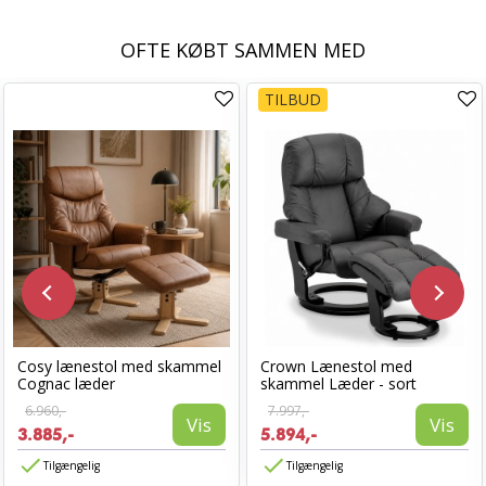
OFTE KØBT SAMMEN MED
TILBUD
Cosy lænestol med skammel
Crown Lænestol med
Cognac læder
skammel Læder - sort
6.960,-
7.997,-
Vis
Vis
3.885,-
5.894,-
Tilgængelig
Tilgængelig