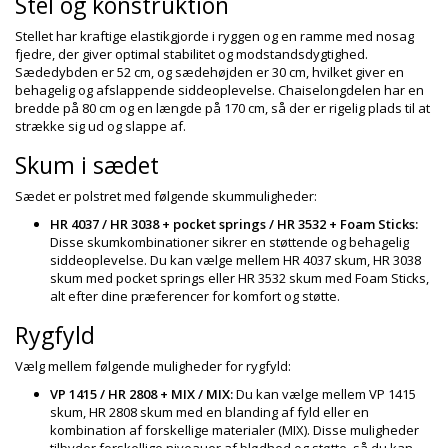
Stel og konstruktion
Stellet har kraftige elastikgjorde i ryggen og en ramme med nosag
fjedre, der giver optimal stabilitet og modstandsdygtighed.
Sædedybden er 52 cm, og sædehøjden er 30 cm, hvilket giver en
behagelig og afslappende siddeoplevelse. Chaiselongdelen har en
bredde på 80 cm og en længde på 170 cm, så der er rigelig plads til at
strække sig ud og slappe af.
Skum i sædet
Sædet er polstret med følgende skummuligheder:
HR 4037 / HR 3038 + pocket springs / HR 3532 + Foam Sticks:
Disse skumkombinationer sikrer en støttende og behagelig
siddeoplevelse. Du kan vælge mellem HR 4037 skum, HR 3038
skum med pocket springs eller HR 3532 skum med Foam Sticks,
alt efter dine præferencer for komfort og støtte.
Rygfyld
Vælg mellem følgende muligheder for rygfyld:
VP 1415 / HR 2808 + MIX / MIX:
Du kan vælge mellem VP 1415
skum, HR 2808 skum med en blanding af fyld eller en
kombination af forskellige materialer (MIX). Disse muligheder