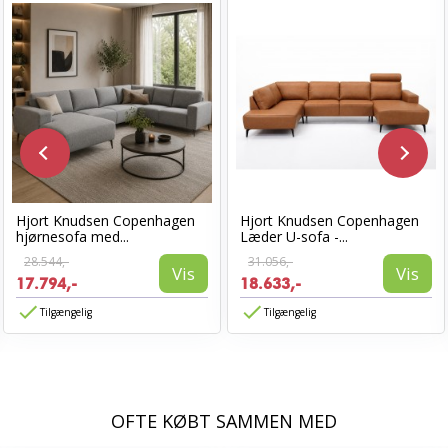
Hjort Knudsen Copenhagen
Hjort Knudsen Copenhagen
hjørnesofa med...
Læder U-sofa -...
28.544,-
31.056,-
Vis
Vis
17.794,-
18.633,-
Tilgængelig
Tilgængelig
OFTE KØBT SAMMEN MED