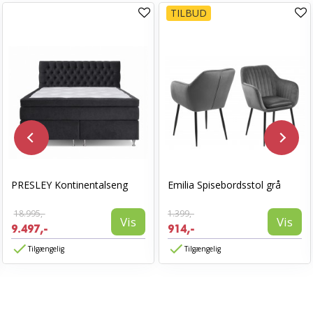
TILBUD
PRESLEY Kontinentalseng
Emilia Spisebordsstol grå
18.995,-
1.399,-
Vis
Vis
9.497,-
914,-
Tilgængelig
Tilgængelig