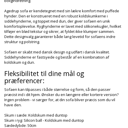
boligindretning.
Agedrup sofa er kendetegnet med sin lækre komfort med puffede
hynder. Den er konstrueret med en robust koldskumkerne i
siddehynderne, og toppet med dun, der giver sofaen en unik
komfortoplevelse. Ryghynderne er lavet med silikonekugler, hvilket
tilføjer en blød tekstur og sikrer, at fyldet ikke klumper sammen.
Dette designvalg garanterer både lang levetid for sofaens indre
struktur og polstring.
Sofaen er skabt med dansk design og udført i dansk kvalitet.
Siddehynderne er fastsyede og består af en kombination af
koldskum og dun.
Fleksibilitet til dine mål og
præferencer:
Sofaen kan tilpasses i både størrelse og form, så den passer
præcist ind i dit hjem. Ønsker du en længere eller kortere version?
Ingen problem - vi sørger for, at din sofa bliver præcis som du vil
have den.
Skum i sæde: Koldskum med duntop
Skum i ryg: Silicon ball - Koldskum med duntop
Sædedybde: 50cm