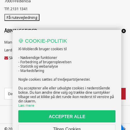
7000 Fredericia
Tlf: 2131 1341
Få rutevejledning
ÅBNINGSTIDER:
🍪 COOKIE-POLITIK
Mandag til Fredag 10:00 til 18:00
Xl-Mobler.dk bruger cookies til
Lørdag og Søndag 10:00 til 16:00
Skriv til vores kundeservice
- Nødvendige funktioner
- Forbedring af brugeroplevelsen
- Statistik og webanalyse
- Markedsføring
Nogle cookies sættes af tredjepartstjenester.
NYHEDSBREV
Du accepterer alle eller udvalgte cookies i nedenstående
bokse. Du kan ændre dine valg og trække dine samtykker
TILMELD
tilbage ved at klikke på det runde ikon nederst til venstre på
din skærm.
Læs mere
ACCEPTER ALLE
Tilpas Cookies
© 2025 XL-Møbler ApS | CVR: 39586207 | FREDERICIA | info@xl-mobler.dk