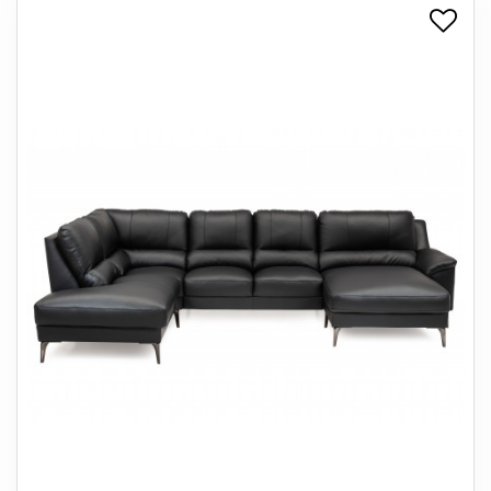
+
SPISESTUE
+
SOVEVÆRELSE
+
KONTORMØBLER
+
OPBEVARING
+
TÆPPER
+
LAMPER
+
ENTREMØBLER
+
HAVEMØBLER
OUTLET