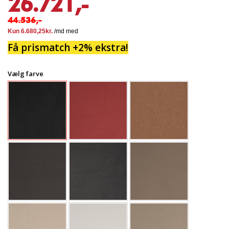
26.721,-
44.536,-
Få prismatch +2% ekstra!
Vælg farve