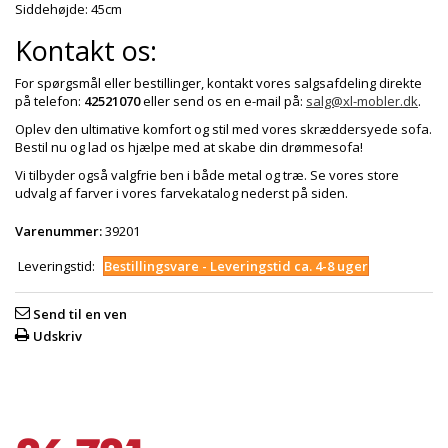
Siddehøjde: 45cm
Kontakt os:
For spørgsmål eller bestillinger, kontakt vores salgsafdeling direkte
på telefon:
42521070
eller send os en e-mail på:
salg@xl-mobler.dk
.
Oplev den ultimative komfort og stil med vores skræddersyede sofa.
Bestil nu og lad os hjælpe med at skabe din drømmesofa!
Vi tilbyder også valgfrie ben i både metal og træ. Se vores store
udvalg af farver i vores farvekatalog nederst på siden.
Varenummer:
39201
Leveringstid:
Bestillingsvare - Leveringstid ca. 4-8 uger
Send til en ven
Udskriv