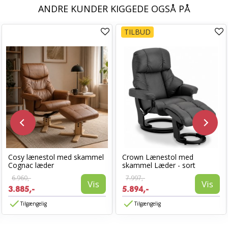
ANDRE KUNDER KIGGEDE OGSÅ PÅ
TILBUD
Cosy lænestol med skammel
Crown Lænestol med
Cognac læder
skammel Læder - sort
6.960,-
7.997,-
Vis
Vis
3.885,-
5.894,-
Tilgængelig
Tilgængelig