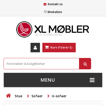
Kontakt os
Ønskeliste
Kurv
0
Varer
0,-
MENU
+
SOFAER
Stue
Sofaer
U-sofaer
+
STUE