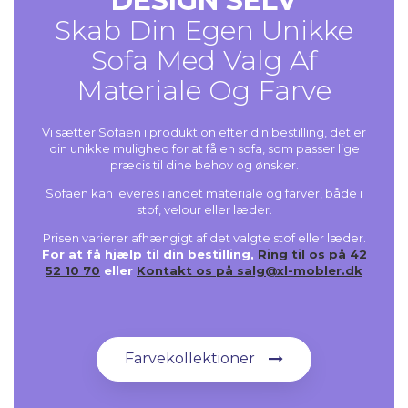
DESIGN SELV
Skab Din Egen Unikke
Sofa Med Valg Af
Materiale Og Farve
Vi sætter Sofaen i produktion efter din bestilling, det er
din unikke mulighed for at få en sofa, som passer lige
præcis til dine behov og ønsker.
Sofaen kan leveres i andet materiale og farver, både i
stof, velour eller læder.
Prisen varierer afhængigt af det valgte stof eller læder.
For at få hjælp til din bestilling,
Ring til os på 42
52 10 70
eller
Kontakt os på salg@xl-mobler.dk
Farvekollektioner