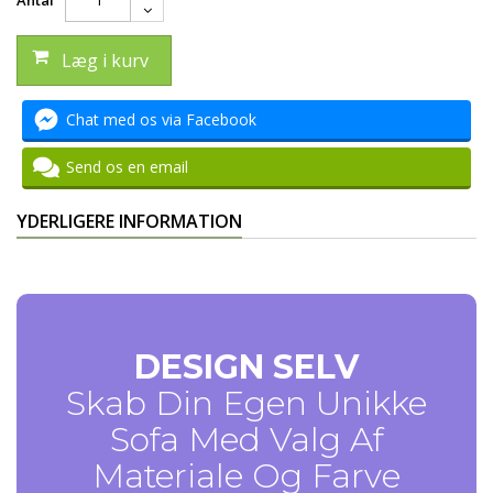
Antal
Læg i kurv
Chat med os via Facebook
Send os en email
YDERLIGERE INFORMATION
DESIGN SELV
Skab Din Egen Unikke
Sofa Med Valg Af
Materiale Og Farve