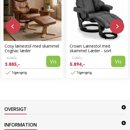
Cosy lænestol med skammel
Crown Lænestol med
Cognac læder
skammel Læder - sort
6.960,-
7.997,-
Vis
Vis
3.885,-
5.894,-
Tilgængelig
Tilgængelig
OVERSIGT
INFORMATION