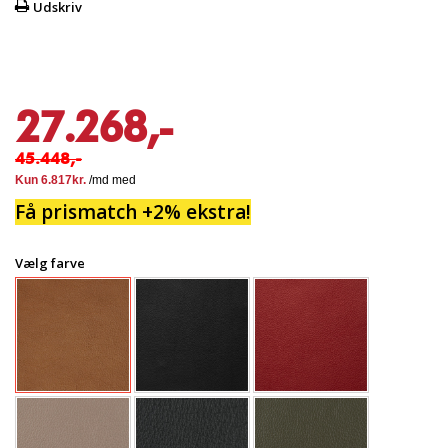
Udskriv
27.268,-
45.448,-
Få prismatch +2% ekstra!
Vælg farve