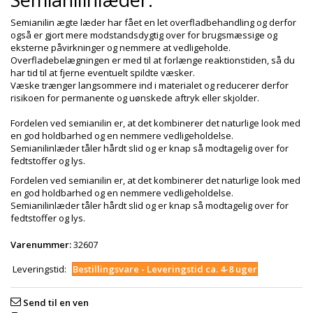
Semianilin ægte læder har fået en let overfladbehandling og derfor
også er gjort mere modstandsdygtig over for brugsmæssige og
eksterne påvirkninger og nemmere at vedligeholde.
Overfladebelægningen er med til at forlænge reaktionstiden, så du
har tid til at fjerne eventuelt spildte væsker.
Væske trænger langsommere ind i materialet og reducerer derfor
risikoen for permanente og uønskede aftryk eller skjolder.
Fordelen ved semianilin er, at det kombinerer det naturlige look med
en god holdbarhed og en nemmere vedligeholdelse.
Semianilinlæder tåler hårdt slid og er knap så modtagelig over for
fedtstoffer og lys.
Fordelen ved semianilin er, at det kombinerer det naturlige look med
en god holdbarhed og en nemmere vedligeholdelse.
Semianilinlæder tåler hårdt slid og er knap så modtagelig over for
fedtstoffer og lys.
Varenummer:
32607
Leveringstid:
Bestillingsvare - Leveringstid ca. 4-8 uger
Send til en ven