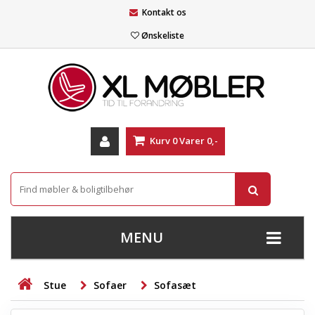
Kontakt os
Ønskeliste
Kurv
0
Varer
0,-
MENU
+
SOFAER
Stue
Sofaer
Sofasæt
+
STUE