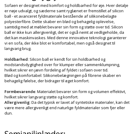
Sofaen er designet med komfort og holdbarhed for øje. Hver detalje
er nøje udvalgt, og sæderne samt ryglænet er fremstillet af silicon
ball - et avanceret fyldmateriale bestående af silikonebelagte
polyesterfibre. Dette skaber en blød og behagelig oplevelse,
samtidig med at møblet bevarer sin form og støtte over tid. Silicon
ball er ikke kun allergivenligt, det er også nemt at vedligeholde, da
det kan maskinvaskes. Med denne innovative teknologi garanterer
vi en sofa, der ikke blot er komfortabel, men også designet til
langvarig brug.
Holdbarhed
: Silicon ball er kendt for sin holdbarhed og
modstandsdygtighed over for klumper eller sammenklumpning,
hvilket sikrer en jævn fordeling af fyldet i sofaen over tid.
Blød og komfortabel: Silikonebelægningen på fibrene skaber en
behagelig følelse, der bidrager til øget komfort.
Formbevarende
: Materialet bevarer sin form og volumen effektivt,
hvilket sikrer langvarig støtte og komfort.
Allergivenlig
: Da det typisk er lavet af syntetiske materialer, kan det
være mere allergivenligt end naturlige fyldmaterialer som fjer eller
dun.
Semianilinlæder: