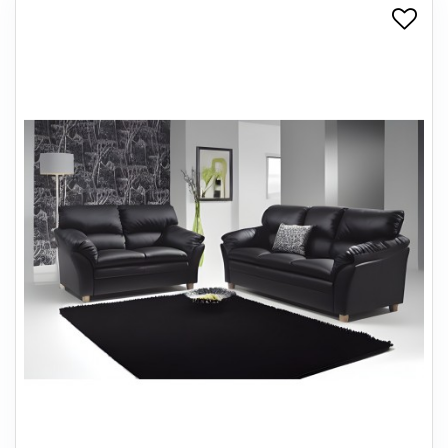
+
SPISESTUE
+
SOVEVÆRELSE
+
KONTORMØBLER
+
OPBEVARING
+
TÆPPER
+
LAMPER
+
ENTREMØBLER
+
HAVEMØBLER
OUTLET