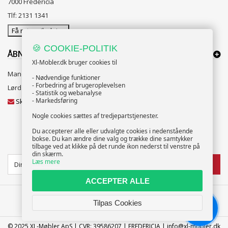
7000 Fredericia
Tlf: 2131 1341
Få rutevejledning
🍪 COOKIE-POLITIK
ÅBNINGSTIDER:
Xl-Mobler.dk bruger cookies til
Mandag til Fredag 10:00 til 18:00
- Nødvendige funktioner
- Forbedring af brugeroplevelsen
Lørdag og Søndag 10:00 til 16:00
- Statistik og webanalyse
- Markedsføring
Skriv til vores kundeservice
Nogle cookies sættes af tredjepartstjenester.
Du accepterer alle eller udvalgte cookies i nedenstående
bokse. Du kan ændre dine valg og trække dine samtykker
NYHEDSBREV
tilbage ved at klikke på det runde ikon nederst til venstre på
din skærm.
Læs mere
TILMELD
ACCEPTER ALLE
Tilpas Cookies
Chat
© 2025 XL-Møbler ApS | CVR: 39586207 | FREDERICIA | info@xl-mobler.dk