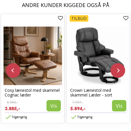
ANDRE KUNDER KIGGEDE OGSÅ PÅ
TILBUD
Cosy lænestol med skammel
Crown Lænestol med
Cognac læder
skammel Læder - sort
6.960,-
7.997,-
Vis
Vis
3.885,-
5.894,-
Tilgængelig
Tilgængelig