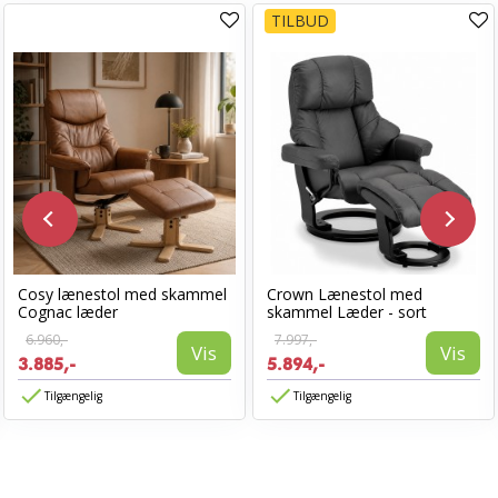
TILBUD
Cosy lænestol med skammel
Crown Lænestol med
Cognac læder
skammel Læder - sort
6.960,-
7.997,-
Vis
Vis
3.885,-
5.894,-
Tilgængelig
Tilgængelig