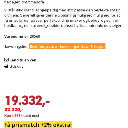
helt egen drømmesofa.
Vi står altid klar til at hjælpe dig med at tilpasse den perfekte sofa til
dit hjem. Generelt giver denne tilpasningsmulighed mulighed for at
få en sofa, der passer perfekt til dine ønsker og behov, og som er
holdbar og nem at vedligeholde, uanset hvilket materiale du vælger.
Varenummer:
29569
Leveringstid:
Bestillingsvare - Leveringstid ca. 4-8 uger
Send til en ven
Udskriv
19.332,-
32.220,-
Få prismatch +2% ekstra!