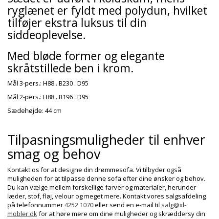
ryglænet er fyldt med polydun, hvilket
tilføjer ekstra luksus til din
siddeoplevelse.
Med bløde former og elegante
skråtstillede ben i krom.
Mål 3-pers.: H88 . B230 . D95
Mål 2-pers.: H88 . B196 . D95
Sædehøjde: 44 cm
Tilpasningsmuligheder til enhver
smag og behov
Kontakt os for at designe din drømmesofa. Vi tilbyder også
muligheden for at tilpasse denne sofa efter dine ønsker og behov.
Du kan vælge mellem forskellige farver og materialer, herunder
læder, stof, fløj, velour og meget mere. Kontakt vores salgsafdeling
på telefonnummer
4252 1070
eller send en e-mail til
salg@xl-
mobler.dk
for at høre mere om dine muligheder og skræddersy din