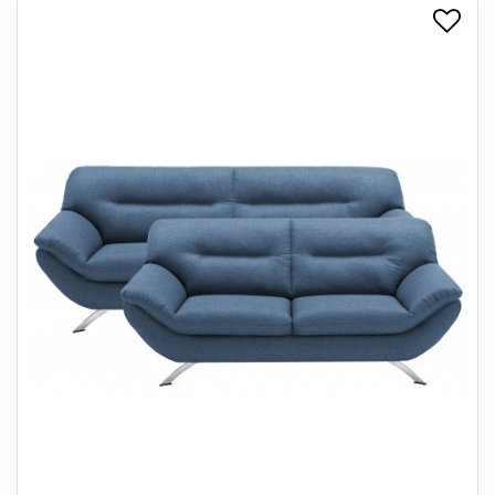
+
SPISESTUE
+
SOVEVÆRELSE
+
KONTORMØBLER
+
OPBEVARING
+
TÆPPER
+
LAMPER
+
ENTREMØBLER
+
HAVEMØBLER
OUTLET