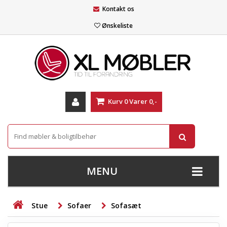
Kontakt os
Ønskeliste
Kurv
0
Varer
0,-
MENU
+
SOFAER
Stue
Sofaer
Sofasæt
+
STUE