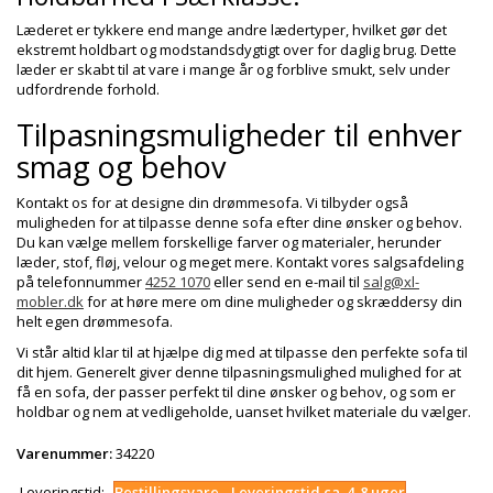
Læderet er tykkere end mange andre lædertyper, hvilket gør det
ekstremt holdbart og modstandsdygtigt over for daglig brug. Dette
læder er skabt til at vare i mange år og forblive smukt, selv under
udfordrende forhold.
Tilpasningsmuligheder til enhver
smag og behov
Kontakt os for at designe din drømmesofa. Vi tilbyder også
muligheden for at tilpasse denne sofa efter dine ønsker og behov.
Du kan vælge mellem forskellige farver og materialer, herunder
læder, stof, fløj, velour og meget mere. Kontakt vores salgsafdeling
på telefonnummer
4252 1070
eller send en e-mail til
salg@xl-
mobler.dk
for at høre mere om dine muligheder og skræddersy din
helt egen drømmesofa.
Vi står altid klar til at hjælpe dig med at tilpasse den perfekte sofa til
dit hjem. Generelt giver denne tilpasningsmulighed mulighed for at
få en sofa, der passer perfekt til dine ønsker og behov, og som er
holdbar og nem at vedligeholde, uanset hvilket materiale du vælger.
Varenummer:
34220
Leveringstid:
Bestillingsvare - Leveringstid ca. 4-8 uger