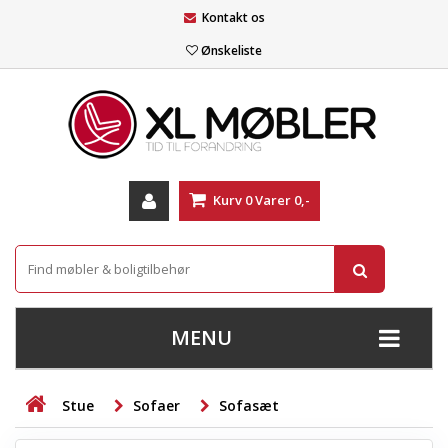
Kontakt os
Ønskeliste
Kurv
0
Varer
0,-
MENU
+
SOFAER
Stue
Sofaer
Sofasæt
+
STUE