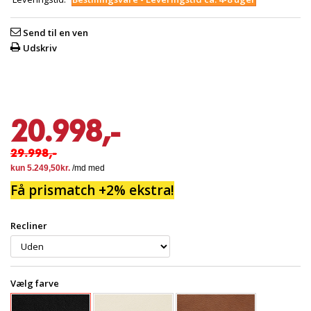
Send til en ven
Udskriv
20.998,-
29.998,-
Få prismatch +2% ekstra!
Recliner
Vælg farve