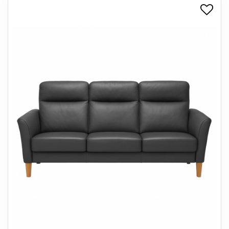
+
SPISESTUE
+
SOVEVÆRELSE
+
KONTORMØBLER
+
OPBEVARING
+
TÆPPER
+
LAMPER
+
ENTREMØBLER
+
HAVEMØBLER
OUTLET