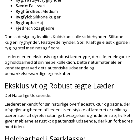
Ryg:
Fastsyet ryghynder
Sæde:
Fastsyet
Ryghårdhed:
Medium
Rygfyld:
Silikone kugler
Ryghøjde:
Høj
Fjedre:
Nozagfjedre
Dansk design og kvalitet. Koldskum i alle siddehynder. Silikone
kugler i ryghynder. Fastsyede hynder. Stel: Kraftige elastik gjorde i
ryg, og stel med nosag fjedre.
Læderet er en eksklusiv og robust lædertype, der tilføjer elegance
og holdbarhed til din møbelkollektion. Dette naturmateriale er
kendetegnet ved dets autentiske udseende og
bemærkelsesværdige egenskaber.
Eksklusivt og Robust ægte Læder
Det Naturlige Udseende:
Læderet er kendt for sin naturlige overfladestruktur og patina, der
afspejler ægtheden af læder. Hvert stykke af læderet er unikt og
bærer spor af dyrets naturlige bevægelser og hudmønstre, hvilket
giver møblerne et rustikt og autentisk udseende, der kun forbedres
med tiden.
Holdbarhed i Særklasse: