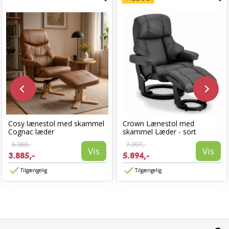
Cosy lænestol med skammel
Crown Lænestol med
Cognac læder
skammel Læder - sort
6.960,-
7.997,-
Vis
Vis
3.885,-
5.894,-
Tilgængelig
Tilgængelig