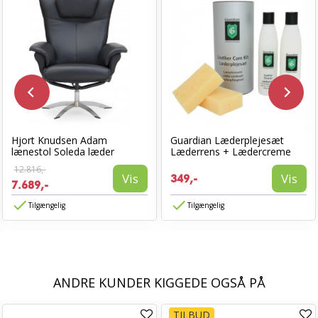
Hjort Knudsen Adam
Guardian Læderplejesæt
lænestol Soleda læder
Læderrens + Lædercreme
12.816,-
Vis
Vis
349,-
7.689,-
Tilgængelig
Tilgængelig
ANDRE KUNDER KIGGEDE OGSÅ PÅ
TILBUD