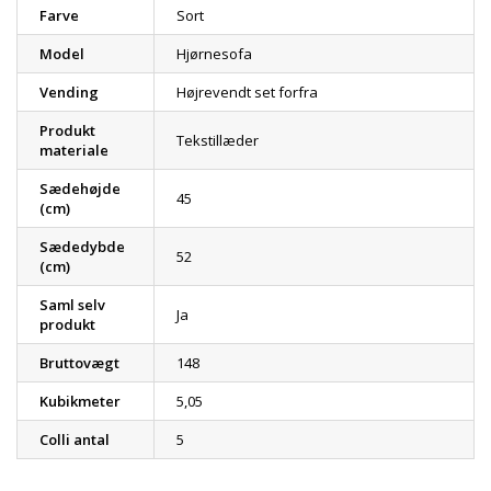
Farve
Sort
Model
Hjørnesofa
Vending
Højrevendt set forfra
Produkt
Tekstillæder
materiale
Sædehøjde
45
(cm)
Sædedybde
52
(cm)
Saml selv
Ja
produkt
Bruttovægt
148
Kubikmeter
5,05
Colli antal
5