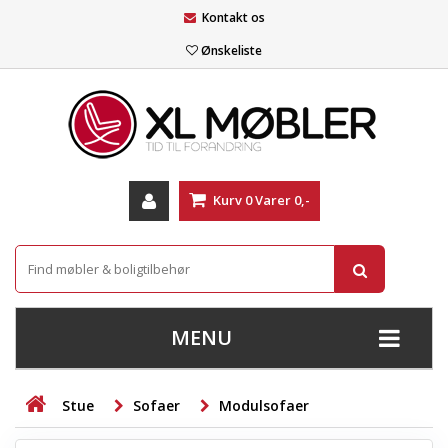
Kontakt os
Ønskeliste
Kurv
0
Varer
0,-
MENU
+
SOFAER
Stue
Sofaer
Modulsofaer
+
STUE