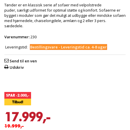
Tønder er en klassisk serie af sofaer med velpolstrede
puder, særligt udformet for optimal støtte og komfort. Sofaerne er
bygget i moduler som gør det muligt at udbygge eller mindske sofaen
med hjørnedele, chaiselongdele, armlæn og 2 eller 3 pers.
sædedele.
Varenummer:
230
Leveringstid:
Bestillingsvare - Leveringstid ca. 4-8 uger
Send til en ven
Udskriv
SPAR -2.000,-
Tilbud!
17.999,-
19.999,-