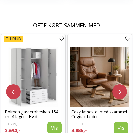
OFTE KØBT SAMMEN MED
TILBUD
Bolmen garderobeskab 154
Cosy lænestol med skammel
cm 4 låger - Hvid
Cognac læder
3.599,-
6.960,-
Vis
Vis
2.694,-
3.885,-