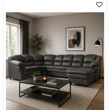
+
SPISESTUE
+
SOVEVÆRELSE
+
KONTORMØBLER
+
OPBEVARING
+
TÆPPER
+
LAMPER
+
ENTREMØBLER
+
HAVEMØBLER
OUTLET