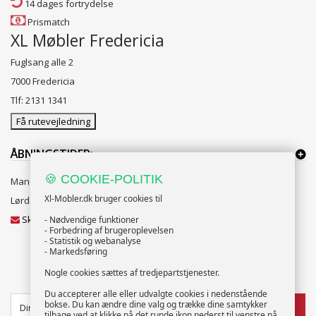
14 dages fortrydelse
Prismatch
XL Møbler Fredericia
Fuglsang alle 2
7000 Fredericia
Tlf: 2131 1341
Få rutevejledning
ÅBNINGSTIDER:
🍪 COOKIE-POLITIK
Mandag til Fredag 10:00 til 18:00
Xl-Mobler.dk bruger cookies til
Lørdag og Søndag 10:00 til 16:00
Skriv til vores kundeservice
- Nødvendige funktioner
- Forbedring af brugeroplevelsen
- Statistik og webanalyse
- Markedsføring
Nogle cookies sættes af tredjepartstjenester.
NYHEDSBREV
Du accepterer alle eller udvalgte cookies i nedenstående
bokse. Du kan ændre dine valg og trække dine samtykker
TILMELD
tilbage ved at klikke på det runde ikon nederst til venstre på