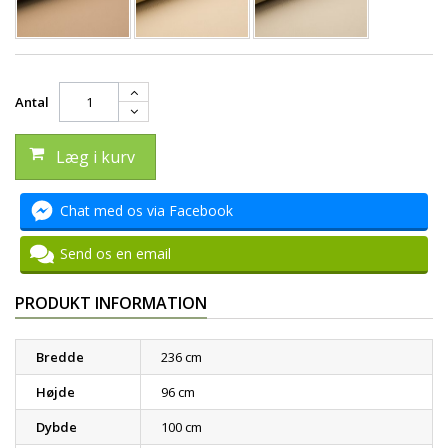
Antal
Læg i kurv
Chat med os via Facebook
Send os en email
PRODUKT INFORMATION
Bredde
236 cm
Højde
96 cm
Dybde
100 cm