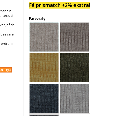
Få prismatch +2% ekstra!
t er din
ræcis til
Farvevalg
rver, både
u besvare
 ordren i
4-8 uger