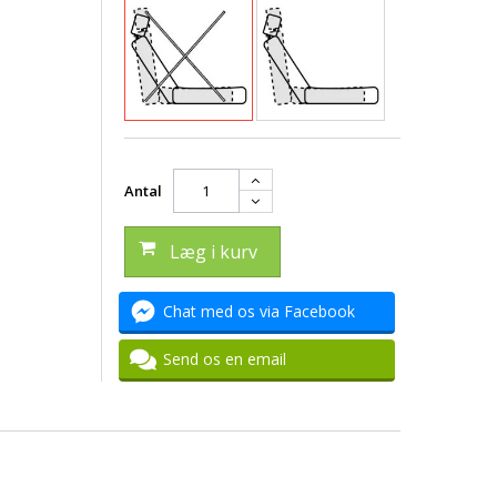
Antal
Læg i kurv
Chat med os via Facebook
Send os en email