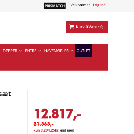
Velkommen
Log ind
Kurv
0
Varer
0,-
TÆPPER
ENTRE
HAVEMØBLER
OUTLET
asæt
12.817,-
21.363,-