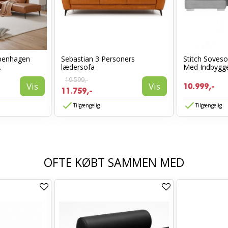
penhagen
Sebastian 3 Personers
Stitch Soves
.
lædersofa
Med Indbygget
19.599,-
Vis
Vis
10.999,-
11.759,-
Tilgængelig
Tilgængelig
OFTE KØBT SAMMEN MED