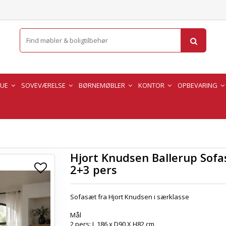
TUE
SOVEVÆRELSE
BØRNEMØBLER
KONTOR
OPBEVARING
Hjort Knudsen Ballerup Sof
2+3 pers
Sofasæt fra Hjort Knudsen i særklasse
Mål
2 pers: L 186 x D90 X H82 cm