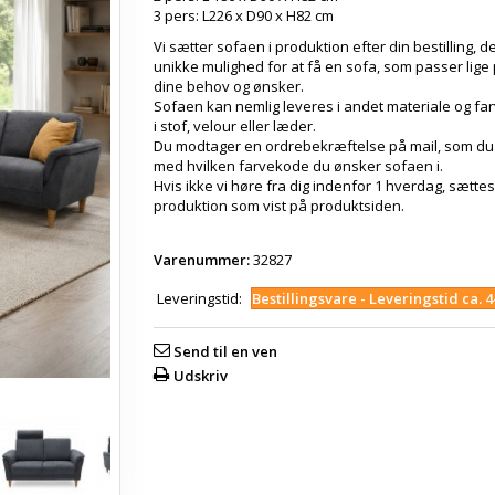
3 pers: L226 x D90 x H82 cm
Vi sætter sofaen i produktion efter din bestilling, de
unikke mulighed for at få en sofa, som passer lige p
dine behov og ønsker.
Sofaen kan nemlig leveres i andet materiale og fa
i stof, velour eller læder.
Du modtager en ordrebekræftelse på mail, som d
med hvilken farvekode du ønsker sofaen i.
Hvis ikke vi høre fra dig indenfor 1 hverdag, sættes
produktion som vist på produktsiden.
Varenummer:
32827
Leveringstid:
Bestillingsvare - Leveringstid ca. 
Send til en ven
Udskriv