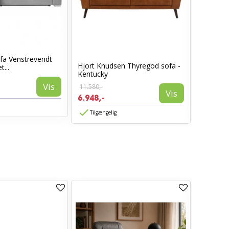
ofa Venstrevendt
Hjort Knudsen Thyregod sofa -
Christop
...
Kentucky
Cognac..
Vis
11.580,-
7.999,-
Vis
6.948,-
4.699,-
Tilgængelig
Tilgæn