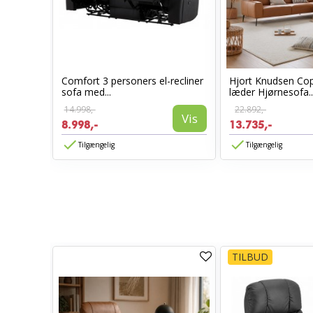
rå
Comfort 3 personers el-recliner
Hjort Knudsen Co
sofa med...
læder Hjørnesofa..
14.998,-
22.892,-
Vis
Vis
8.998,-
13.735,-
Tilgængelig
Tilgængelig
TILBUD