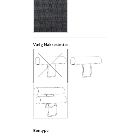
Vælg Nakkestøtte:
Bentype