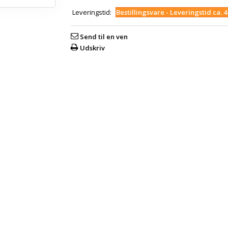
Leveringstid:
Bestillingsvare - Leveringstid ca. 
Send til en ven
Udskriv