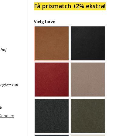
Få prismatch +2% ekstra!
Vælg farve
 høj
angiver høj
e
Send en