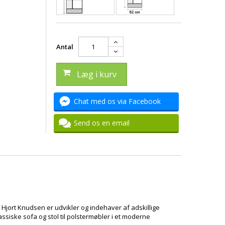
Antal
Læg i kurv
Chat med os via Facebook
Send os en email
jort Knudsen er udvikler og indehaver af adskillige
siske sofa og stol til polstermøbler i et moderne