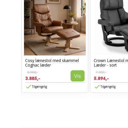
Cosy lænestol med skammel
Crown Lænestol 
l -
Cognac læder
Læder - sort
6.960,-
7.997,-
Vis
3.885,-
5.894,-
Vis
Tilgængelig
Tilgængelig