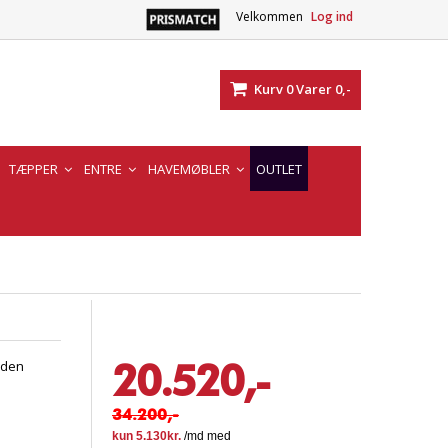
Velkommen
Log ind
Kurv
0
Varer
0,-
TÆPPER
ENTRE
HAVEMØBLER
OUTLET
20.520,-
 den
34.200,-