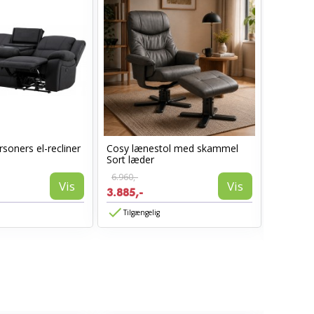
soners el-recliner
Cosy lænestol med skammel
Lotus S
Sort læder
armlæn -
6.960,-
Vis
Vis
1.850,-
3.885,-
1.480,-
Tilgængelig
Tilgæn