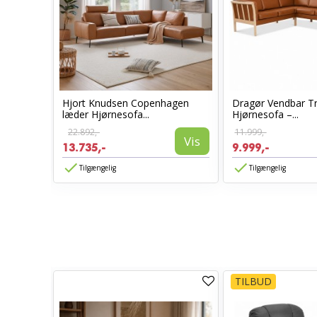
mesofa
Hjort Knudsen Copenhagen
Dragør Vendbar 
læder Hjørnesofa...
Hjørnesofa –...
22.892,-
11.999,-
Vis
Vis
13.735,-
9.999,-
Tilgængelig
Tilgængelig
TILBUD