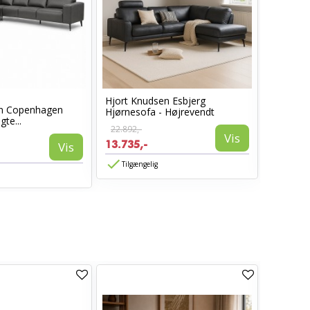
Hjort Knudsen Esbjerg
Hjort kn
en Copenhagen
Hjørnesofa - Højrevendt
Hjørnesof
te...
22.892,-
22.892,-
Vis
13.735,-
13.735,
Vis
Tilgængelig
Tilgæn