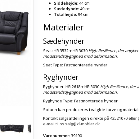
Siddehøjde:
44 cm
Sædedybde:
49 cm
Totalhøjde:
94 cm
Materialer
Sædehynder
Seat: HR 3532 + HR 3030
High Resilience, der angiver
modstandsdygtighed mod deformation.
Seat Type: Fastmonterede hynder
Ryghynder
Ryghynder: HR 2618 + HR 3030
High Resilience, der 
modstandsdygtighed mod deformation.
Ryghynde Type: Fastmonterede hynder
Sofaen kan produceres i valgfrie farve og material
Kontakt salgsafdelingen direkte på 42521070 eller
e-mail til os salg@xl-mobler.dk
Varenummer:
39190