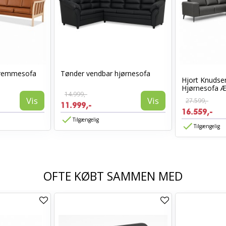
Tremmesofa
Tønder vendbar hjørnesofa
Hjort Knuds
Hjørnesofa Æg
14.999,-
Vis
Vis
27.599,-
11.999,-
16.559,-
Tilgængelig
Tilgængelig
OFTE KØBT SAMMEN MED