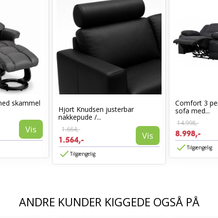
med skammel
Comfort 3 per
Hjort Knudsen justerbar
sofa med...
nakkepude /...
14.998,-
Vis
1.664,-
8.998,-
Vis
1.564,-
Tilgængelig
Tilgængelig
ANDRE KUNDER KIGGEDE OGSÅ PÅ