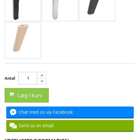
Antal
Læg i kurv
Chat med os via Facebook
Send os en email