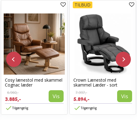
TILBUD
Cosy lænestol med skammel
Crown Lænestol med
Cognac læder
skammel Læder - sort
6.960,-
7.997,-
Vis
Vis
3.885,-
5.894,-
Tilgængelig
Tilgængelig