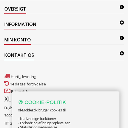
OVERSIGT
INFORMATION
MIN KONTO
KONTAKT OS
Hurtig levering
14 dages fortrydelse
Prismatch
XL Møbler Fredericia
🍪 COOKIE-POLITIK
Fuglsang alle 2
Xl-Mobler.dk bruger cookies til
7000 Fredericia
- Nødvendige funktioner
Tlf: 2131 1341
- Forbedring af brugeroplevelsen
- Statistik og webanalyse