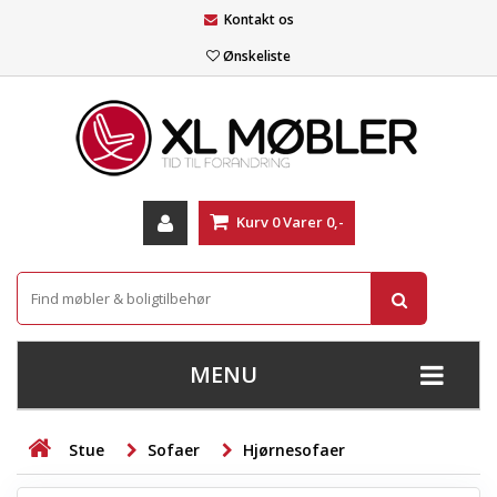
Kontakt os
Ønskeliste
Kurv
0
Varer
0,-
MENU
+
SOFAER
Stue
Sofaer
Hjørnesofaer
+
STUE