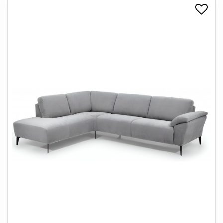
+
SPISESTUE
+
SOVEVÆRELSE
+
KONTORMØBLER
+
OPBEVARING
+
TÆPPER
+
LAMPER
+
ENTREMØBLER
+
HAVEMØBLER
OUTLET