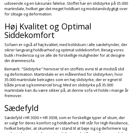
udseende og en luksuriøs følelse. Stoffet har en slidstyrke på 35.000
martindale, hvilket gør det meget holdbart og modstandsdygtigt over
for slitage og deformation.
Høj Kvalitet og Optimal
Siddekomfort
Sofaen er også af høj kvalitet, med koldskum i alle sædehynder, der
sikrer langvarig holdbarhed og optimal siddekomfort. Besøg vores
butik i Fredericia og se alle de forskellige muligheder for at designe
din drømmesofa.
Bemærk: "Slidstyrke" henviser til en stoffets evne til at modstå slid
og deformation. Martindale er en måleenhed for slidstyrken, hvor
35.000 martindale betragtes som en høj slidstyrke, der er egnet til
både privat og kommerciel brug. Med en slidstyrke på 35.000
martindale kan du være sikker på, at denne sofa vil holde i mange år
fremover.
Sædefyld
Sædefyld i HR 3030 + HR 3038, som er forskellige typer af skum, der
er valgt for deres komfort og holdbarhed. HR står for High Resilience,
hvilket betyder, at skummet er i stand til at bøje sig og deformere sig