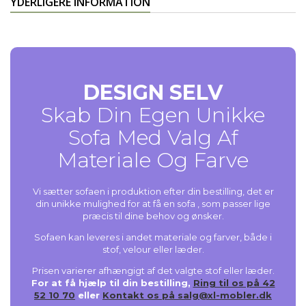
YDERLIGERE INFORMATION
DESIGN SELV
Skab Din Egen Unikke
Sofa Med Valg Af
Materiale Og Farve
Vi sætter sofaen i produktion efter din bestilling, det er
din unikke mulighed for at få en sofa , som passer lige
præcis til dine behov og ønsker.
Sofaen kan leveres i andet materiale og farver, både i
stof, velour eller læder.
Prisen varierer afhængigt af det valgte stof eller læder.
For at få hjælp til din bestilling,
Ring til os på 42
52 10 70
eller
Kontakt os på salg@xl-mobler.dk