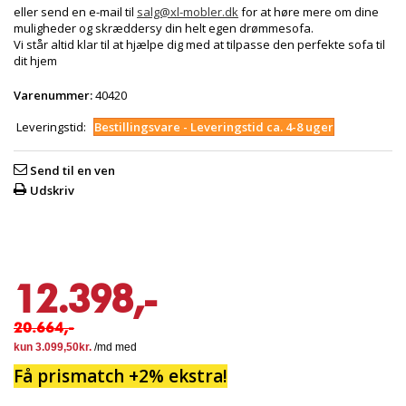
eller send en e-mail til
salg@xl-mobler.dk
for at høre mere om dine
muligheder og skræddersy din helt egen drømmesofa.
Vi står altid klar til at hjælpe dig med at tilpasse den perfekte sofa til
dit hjem
Varenummer:
40420
Leveringstid:
Bestillingsvare - Leveringstid ca. 4-8 uger
Send til en ven
Udskriv
12.398,-
20.664,-
Få prismatch +2% ekstra!