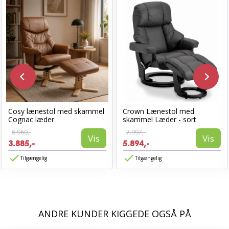
Cosy lænestol med skammel
Crown Lænestol med
Cognac læder
skammel Læder - sort
6.960,-
7.997,-
Vis
Vis
3.885,-
5.894,-
Tilgængelig
Tilgængelig
ANDRE KUNDER KIGGEDE OGSÅ PÅ