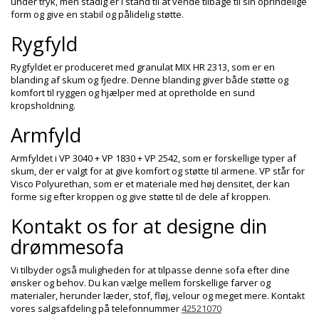
under tryk, men stadig er i stand til at vende tilbage til sin oprindelige
form og give en stabil og pålidelig støtte.
Rygfyld
Rygfyldet er produceret med granulat MIX HR 2313, som er en
blanding af skum og fjedre. Denne blanding giver både støtte og
komfort til ryggen og hjælper med at opretholde en sund
kropsholdning.
Armfyld
Armfyldet i VP 3040 + VP 1830 + VP 2542, som er forskellige typer af
skum, der er valgt for at give komfort og støtte til armene. VP står for
Visco Polyurethan, som er et materiale med høj densitet, der kan
forme sig efter kroppen og give støtte til de dele af kroppen.
Kontakt os for at designe din
drømmesofa
Vi tilbyder også muligheden for at tilpasse denne sofa efter dine
ønsker og behov. Du kan vælge mellem forskellige farver og
materialer, herunder læder, stof, fløj, velour og meget mere. Kontakt
vores salgsafdeling på telefonnummer
42521070