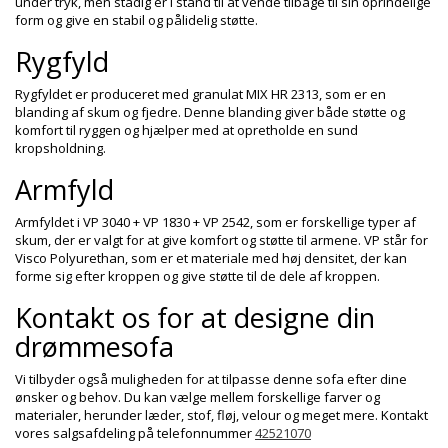
under tryk, men stadig er i stand til at vende tilbage til sin oprindelige
form og give en stabil og pålidelig støtte.
Rygfyld
Rygfyldet er produceret med granulat MIX HR 2313, som er en
blanding af skum og fjedre. Denne blanding giver både støtte og
komfort til ryggen og hjælper med at opretholde en sund
kropsholdning.
Armfyld
Armfyldet i VP 3040 + VP 1830 + VP 2542, som er forskellige typer af
skum, der er valgt for at give komfort og støtte til armene. VP står for
Visco Polyurethan, som er et materiale med høj densitet, der kan
forme sig efter kroppen og give støtte til de dele af kroppen.
Kontakt os for at designe din
drømmesofa
Vi tilbyder også muligheden for at tilpasse denne sofa efter dine
ønsker og behov. Du kan vælge mellem forskellige farver og
materialer, herunder læder, stof, fløj, velour og meget mere. Kontakt
vores salgsafdeling på telefonnummer
42521070