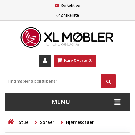
Kontakt os
Ønskeliste
Kurv
0
Varer
0,-
MENU
+
SOFAER
Stue
Sofaer
Hjørnesofaer
+
STUE