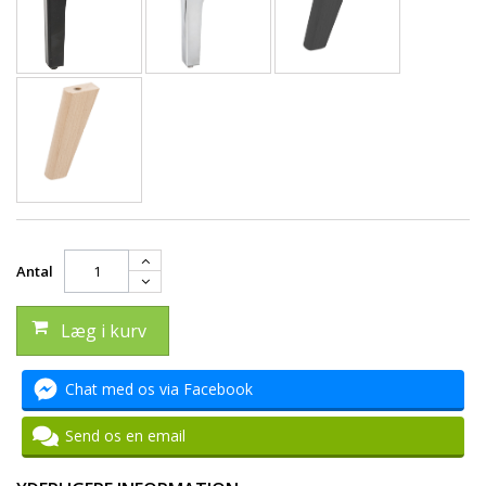
Antal
Læg i kurv
Chat med os via Facebook
Send os en email