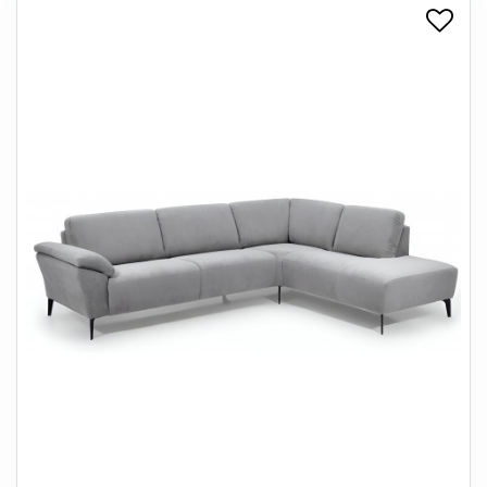
+
SPISESTUE
+
SOVEVÆRELSE
+
KONTORMØBLER
+
OPBEVARING
+
TÆPPER
+
LAMPER
+
ENTREMØBLER
+
HAVEMØBLER
OUTLET