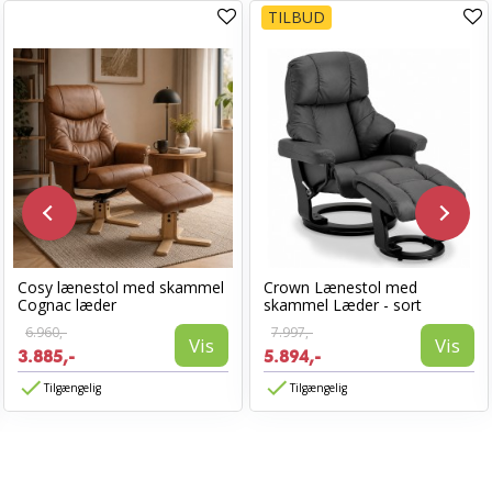
TILBUD
Cosy lænestol med skammel
Crown Lænestol med
Cognac læder
skammel Læder - sort
6.960,-
7.997,-
Vis
Vis
3.885,-
5.894,-
Tilgængelig
Tilgængelig