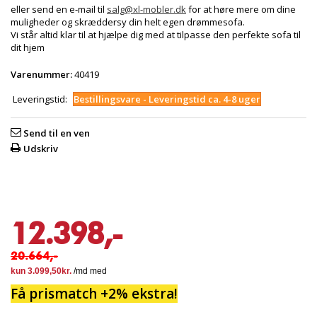
eller send en e-mail til
salg@xl-mobler.dk
for at høre mere om dine
muligheder og skræddersy din helt egen drømmesofa.
Vi står altid klar til at hjælpe dig med at tilpasse den perfekte sofa til
dit hjem
Varenummer:
40419
Leveringstid:
Bestillingsvare - Leveringstid ca. 4-8 uger
Send til en ven
Udskriv
12.398,-
20.664,-
Få prismatch +2% ekstra!