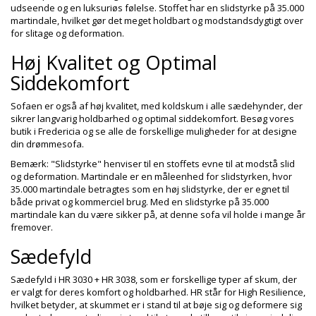
udseende og en luksuriøs følelse. Stoffet har en slidstyrke på 35.000
martindale, hvilket gør det meget holdbart og modstandsdygtigt over
for slitage og deformation.
Høj Kvalitet og Optimal
Siddekomfort
Sofaen er også af høj kvalitet, med koldskum i alle sædehynder, der
sikrer langvarig holdbarhed og optimal siddekomfort. Besøg vores
butik i Fredericia og se alle de forskellige muligheder for at designe
din drømmesofa.
Bemærk: "Slidstyrke" henviser til en stoffets evne til at modstå slid
og deformation. Martindale er en måleenhed for slidstyrken, hvor
35.000 martindale betragtes som en høj slidstyrke, der er egnet til
både privat og kommerciel brug. Med en slidstyrke på 35.000
martindale kan du være sikker på, at denne sofa vil holde i mange år
fremover.
Sædefyld
Sædefyld i HR 3030 + HR 3038, som er forskellige typer af skum, der
er valgt for deres komfort og holdbarhed. HR står for High Resilience,
hvilket betyder, at skummet er i stand til at bøje sig og deformere sig