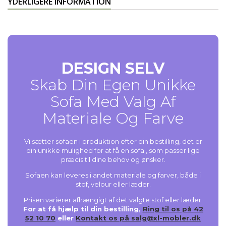
YDERLIGERE INFORMATION
DESIGN SELV
Skab Din Egen Unikke
Sofa Med Valg Af
Materiale Og Farve
Vi sætter sofaen i produktion efter din bestilling, det er
din unikke mulighed for at få en sofa , som passer lige
præcis til dine behov og ønsker.
Sofaen kan leveres i andet materiale og farver, både i
stof, velour eller læder.
Prisen varierer afhængigt af det valgte stof eller læder.
For at få hjælp til din bestilling,
Ring til os på 42
52 10 70
eller
Kontakt os på salg@xl-mobler.dk