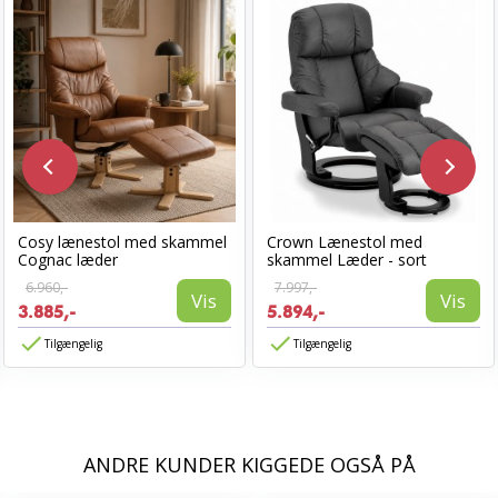
Cosy lænestol med skammel
Crown Lænestol med
Cognac læder
skammel Læder - sort
6.960,-
7.997,-
Vis
Vis
3.885,-
5.894,-
Tilgængelig
Tilgængelig
ANDRE KUNDER KIGGEDE OGSÅ PÅ