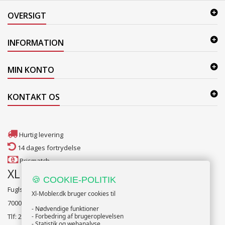
OVERSIGT
INFORMATION
MIN KONTO
KONTAKT OS
Hurtig levering
14 dages fortrydelse
Prismatch
XL Møbler Fredericia
🍪 COOKIE-POLITIK
Fuglsang alle 2
Xl-Mobler.dk bruger cookies til
7000 Fredericia
- Nødvendige funktioner
Tlf: 2131 1341
- Forbedring af brugeroplevelsen
- Statistik og webanalyse