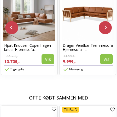
Hjort Knudsen Copenhagen
Dragør Vendbar Tremmesofa
læder Hjørnesofa...
Hjørnesofa –...
22.892,-
11.999,-
Vis
Vis
13.735,-
9.999,-
Tilgængelig
Tilgængelig
OFTE KØBT SAMMEN MED
TILBUD