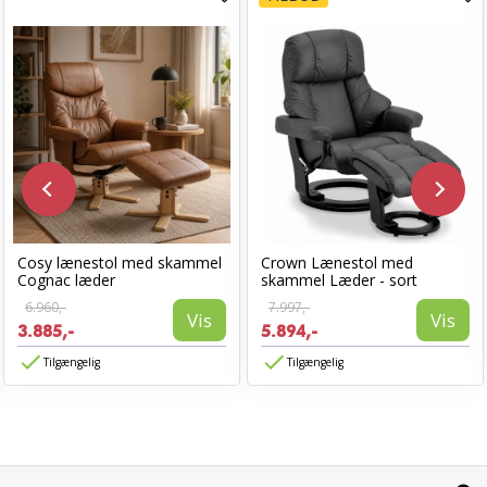
Cosy lænestol med skammel
Crown Lænestol med
Cognac læder
skammel Læder - sort
6.960,-
7.997,-
Vis
Vis
3.885,-
5.894,-
Tilgængelig
Tilgængelig