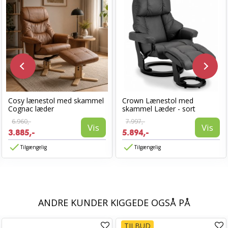
Cosy lænestol med skammel
Crown Lænestol med
Cognac læder
skammel Læder - sort
6.960,-
7.997,-
Vis
Vis
3.885,-
5.894,-
Tilgængelig
Tilgængelig
ANDRE KUNDER KIGGEDE OGSÅ PÅ
TILBUD