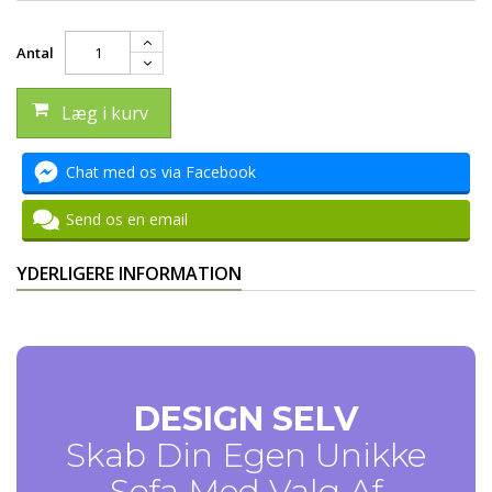
Antal
Læg i kurv
Chat med os via Facebook
Send os en email
YDERLIGERE INFORMATION
DESIGN SELV
Skab Din Egen Unikke
Sofa Med Valg Af