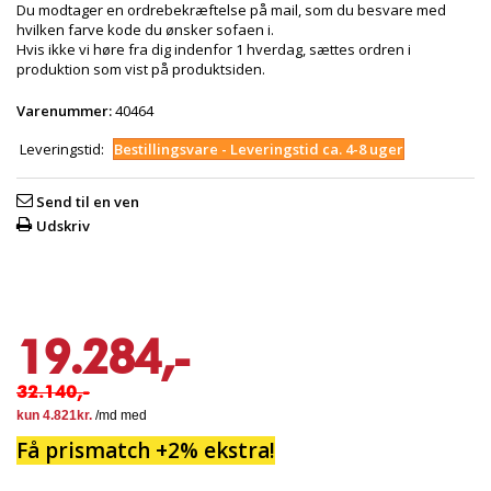
Du modtager en ordrebekræftelse på mail, som du besvare med
hvilken farve kode du ønsker sofaen i.
Hvis ikke vi høre fra dig indenfor 1 hverdag, sættes ordren i
produktion som vist på produktsiden.
Varenummer:
40464
Leveringstid:
Bestillingsvare - Leveringstid ca. 4-8 uger
Send til en ven
Udskriv
19.284,-
32.140,-
Få prismatch +2% ekstra!