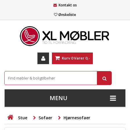
Kontakt os
Ønskeliste
Kurv
0
Varer
0,-
MENU
+
SOFAER
Stue
Sofaer
Hjørnesofaer
+
STUE