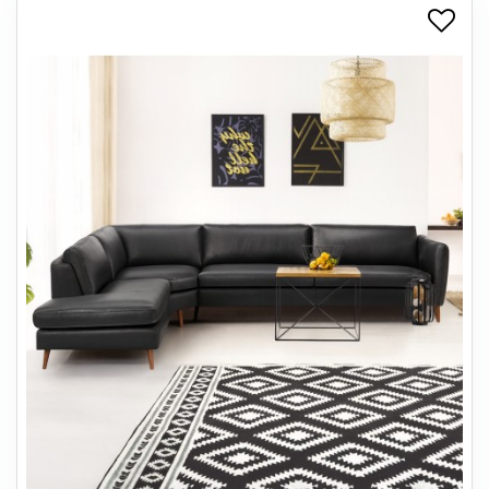
+
SPISESTUE
+
SOVEVÆRELSE
+
KONTORMØBLER
+
OPBEVARING
+
TÆPPER
+
LAMPER
+
ENTREMØBLER
+
HAVEMØBLER
OUTLET