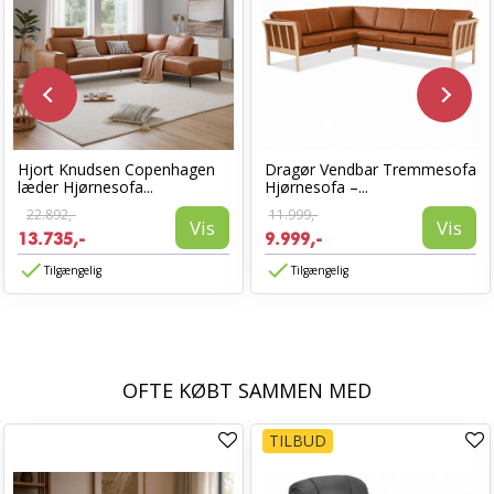
Hjort Knudsen Copenhagen
Dragør Vendbar Tremmesofa
læder Hjørnesofa...
Hjørnesofa –...
22.892,-
11.999,-
Vis
Vis
13.735,-
9.999,-
Tilgængelig
Tilgængelig
OFTE KØBT SAMMEN MED
TILBUD