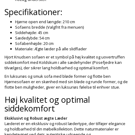
Specifikationer:
Hjørne open end længde: 210 cm
Sofaens bredde (Valgfrit fra menuen)
Siddehøjde: 45 cm
Sædedybde: 54 cm
Sofabenhøjde: 20 cm
Materiale: Ægte læder på alle slidflader
Hjort Knudsen sofaen er et symbol på høj kvalitet og uovertruffen
siddekomfort med Koldskum i alle sædehynder (Posefjedre kan
tilvælges), der sikrer lang holdbarhed og optimal komfort.
En luksuriøs og smuk sofa med bløde former og flotte ben
Hjørnesofaen er en skønhed med sin bløde og runde former, og de
flotte ben muligheder, giver en luksuriøs følelse til enhver stue.
Høj kvalitet og optimal
siddekomfort
Eksklusivt og Robust ægte Læder
Læderet er en eksklusiv og robust lædertype, der tilføjer elegance
og holdbarhed til din møbelkollektion. Dette naturmaterialer er
kendetegnet ved dets autentiske udseende og