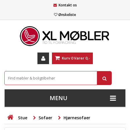
Kontakt os
Ønskeliste
Kurv
0
Varer
0,-
MENU
+
SOFAER
Stue
Sofaer
Hjørnesofaer
+
STUE