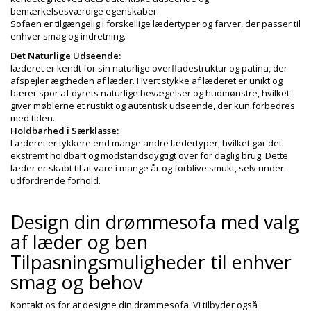
bemærkelsesværdige egenskaber.
Sofaen er tilgængelig i forskellige lædertyper og farver, der passer til
enhver smag og indretning.
Det Naturlige Udseende:
læderet er kendt for sin naturlige overfladestruktur og patina, der
afspejler ægtheden af læder. Hvert stykke af læderet er unikt og
bærer spor af dyrets naturlige bevægelser og hudmønstre, hvilket
giver møblerne et rustikt og autentisk udseende, der kun forbedres
med tiden.
Holdbarhed i Særklasse:
Læderet er tykkere end mange andre lædertyper, hvilket gør det
ekstremt holdbart og modstandsdygtigt over for daglig brug. Dette
læder er skabt til at vare i mange år og forblive smukt, selv under
udfordrende forhold.
Design din drømmesofa med valg
af læder og ben
Tilpasningsmuligheder til enhver
smag og behov
Kontakt os for at designe din drømmesofa. Vi tilbyder også