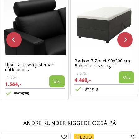
Børkop 7-Zonet 90x200 cm
Hjort Knudsen justerbar
Boksmadras seng...
nakkepude /...
5.575,-
Vis
1.664,-
4.460,-
Vis
1.564,-
Tilgængelig
Tilgængelig
ANDRE KUNDER KIGGEDE OGSÅ PÅ
TILBUD