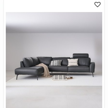
+
SPISESTUE
+
SOVEVÆRELSE
+
KONTORMØBLER
+
OPBEVARING
+
TÆPPER
+
LAMPER
+
ENTREMØBLER
+
HAVEMØBLER
OUTLET