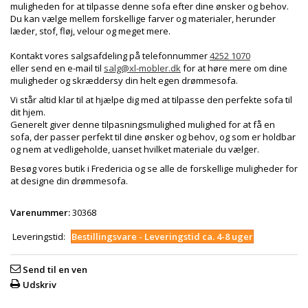
muligheden for at tilpasse denne sofa efter dine ønsker og behov.
Du kan vælge mellem forskellige farver og materialer, herunder
læder, stof, fløj, velour og meget mere.
Kontakt vores salgsafdeling på telefonnummer
4252 1070
eller send en e-mail til
salg@xl-mobler.dk
for at høre mere om dine
muligheder og skræddersy din helt egen drømmesofa.
Vi står altid klar til at hjælpe dig med at tilpasse den perfekte sofa til
dit hjem.
Generelt giver denne tilpasningsmulighed mulighed for at få en
sofa, der passer perfekt til dine ønsker og behov, og som er holdbar
og nem at vedligeholde, uanset hvilket materiale du vælger.
Besøg vores butik i Fredericia og se alle de forskellige muligheder for
at designe din drømmesofa.
Varenummer:
30368
Leveringstid:
Bestillingsvare - Leveringstid ca. 4-8 uger
Send til en ven
Udskriv