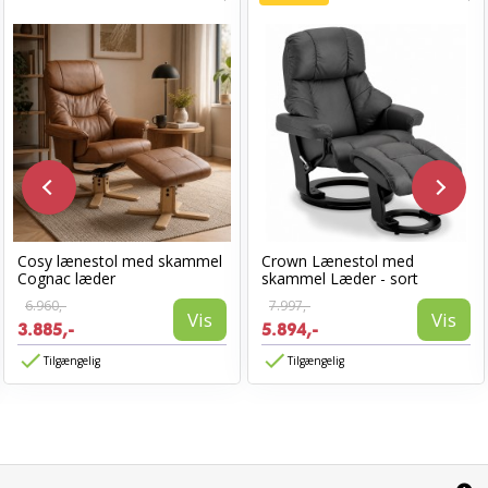
Cosy lænestol med skammel
Crown Lænestol med
Cognac læder
skammel Læder - sort
6.960,-
7.997,-
Vis
Vis
3.885,-
5.894,-
Tilgængelig
Tilgængelig