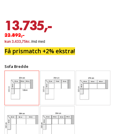
13.735,-
22.892,-
Få prismatch +2% ekstra!
Sofa Bredde