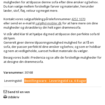
muligheden for at tilpasse denne sofa efter dine ønsker og behov.
Du kan vælge mellem forskellige farver og materialer, herunder
læder, stof, fløj, velour og meget mere.
Kontakt vores salgsafdeling på telefonnummer
4252 1070
eller send en e-mail til
salg@xl-mobler.dk
for at høre mere om dine
muligheder og skræddersy din helt egen drømmesofa.
Vi står altid klar til at hjælpe dig med at tilpasse den perfekte sofa til
dit hjem.
Generelt giver denne tilpasningsmulighed mulighed for at få en
sofa, der passer perfekt til dine ønsker og behov, og som er holdbar
og nem at vedligeholde, uanset hvilket materiale du vælger.
Besøg vores butik i Fredericia og se alle de forskellige muligheder for
at designe din drømmesofa.
Varenummer:
30168
Leveringstid:
Bestillingsvare - Leveringstid ca. 4-8 uger
Send til en ven
Udskriv