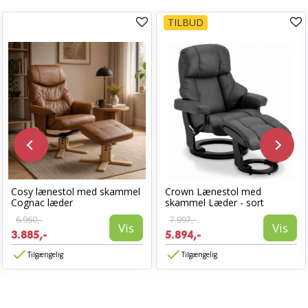
TILBUD
Cosy lænestol med skammel
Crown Lænestol med
Cognac læder
skammel Læder - sort
6.960,-
7.997,-
Vis
Vis
3.885,-
5.894,-
Tilgængelig
Tilgængelig