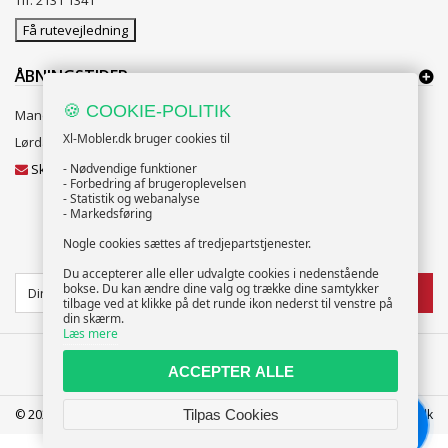
Få rutevejledning
ÅBNINGSTIDER:
🍪 COOKIE-POLITIK
Mandag til Fredag 10:00 til 18:00
Xl-Mobler.dk bruger cookies til
Lørdag og Søndag 10:00 til 16:00
Skriv til vores kundeservice
- Nødvendige funktioner
- Forbedring af brugeroplevelsen
- Statistik og webanalyse
- Markedsføring
Nogle cookies sættes af tredjepartstjenester.
NYHEDSBREV
Du accepterer alle eller udvalgte cookies i nedenstående
bokse. Du kan ændre dine valg og trække dine samtykker
TILMELD
tilbage ved at klikke på det runde ikon nederst til venstre på
din skærm.
Læs mere
ACCEPTER ALLE
Tilpas Cookies
© 2025 XL-Møbler ApS | CVR: 39586207 | FREDERICIA | info@xl-mobler.dk
Chat