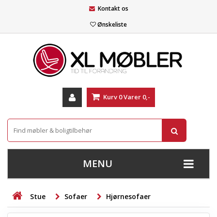
Kontakt os
Ønskeliste
Kurv
0
Varer
0,-
MENU
+
SOFAER
Stue
Sofaer
Hjørnesofaer
+
STUE