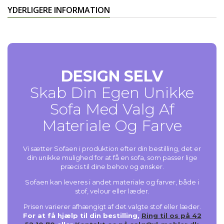
YDERLIGERE INFORMATION
DESIGN SELV
Skab Din Egen Unikke
Sofa Med Valg Af
Materiale Og Farve
Vi sætter Sofaen i produktion efter din bestilling, det er
din unikke mulighed for at få en sofa, som passer lige
præcis til dine behov og ønsker.
Sofaen kan leveres i andet materiale og farver, både i
stof, velour eller læder.
Prisen varierer afhængigt af det valgte stof eller læder.
For at få hjælp til din bestilling,
Ring til os på 42