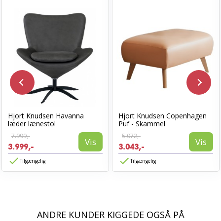
Hjort Knudsen Havanna
Hjort Knudsen Copenhagen
læder lænestol
Puf - Skammel
7.999,-
5.072,-
Vis
Vis
3.999,-
3.043,-
Tilgængelig
Tilgængelig
ANDRE KUNDER KIGGEDE OGSÅ PÅ