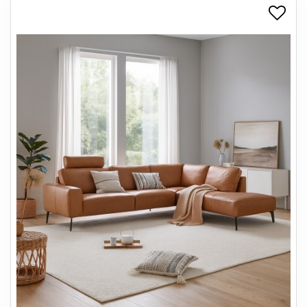
+
SPISESTUE
+
SOVEVÆRELSE
+
KONTORMØBLER
+
OPBEVARING
+
TÆPPER
+
LAMPER
+
ENTREMØBLER
+
HAVEMØBLER
OUTLET