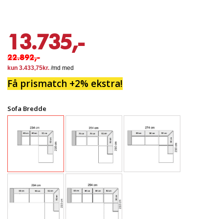
13.735,-
22.892,-
Få prismatch +2% ekstra!
Sofa Bredde