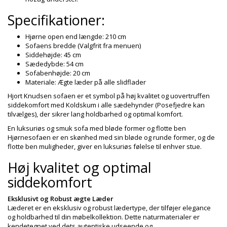
Specifikationer:
Hjørne open end længde: 210 cm
Sofaens bredde (Valgfrit fra menuen)
Siddehøjde: 45 cm
Sædedybde: 54 cm
Sofabenhøjde: 20 cm
Materiale: Ægte læder på alle slidflader
Hjort Knudsen sofaen er et symbol på høj kvalitet og uovertruffen
siddekomfort med Koldskum i alle sædehynder (Posefjedre kan
tilvælges), der sikrer lang holdbarhed og optimal komfort.
En luksuriøs og smuk sofa med bløde former og flotte ben
Hjørnesofaen er en skønhed med sin bløde og runde former, og de
flotte ben muligheder, giver en luksuriøs følelse til enhver stue.
Høj kvalitet og optimal
siddekomfort
Eksklusivt og Robust ægte Læder
Læderet er en eksklusiv og robust lædertype, der tilføjer elegance
og holdbarhed til din møbelkollektion. Dette naturmaterialer er
kendetegnet ved dets autentiske udseende og