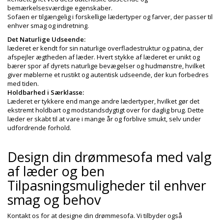
bemærkelsesværdige egenskaber.
Sofaen er tilgængelig i forskellige lædertyper og farver, der passer til
enhver smag og indretning.
Det Naturlige Udseende:
læderet er kendt for sin naturlige overfladestruktur og patina, der
afspejler ægtheden af læder. Hvert stykke af læderet er unikt og
bærer spor af dyrets naturlige bevægelser og hudmønstre, hvilket
giver møblerne et rustikt og autentisk udseende, der kun forbedres
med tiden.
Holdbarhed i Særklasse:
Læderet er tykkere end mange andre lædertyper, hvilket gør det
ekstremt holdbart og modstandsdygtigt over for daglig brug. Dette
læder er skabt til at vare i mange år og forblive smukt, selv under
udfordrende forhold.
Design din drømmesofa med valg
af læder og ben
Tilpasningsmuligheder til enhver
smag og behov
Kontakt os for at designe din drømmesofa. Vi tilbyder også