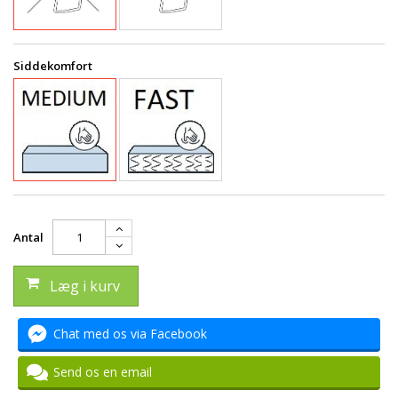
Siddekomfort
Antal
Læg i kurv
Chat med os via Facebook
Send os en email