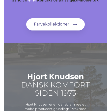
52 10 70
eller
Kontakt os på salg@xl-mobler.dk
Farvekollektioner
Hjort Knudsen
DANSK KOMFORT
SIDEN 1973
Hjort Knudsen er en dansk familieejet
møbelproducent grundlagt i 1973 med