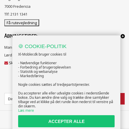
7000 Fredericia
Tlf: 2131 1341
Få rutevejledning
ÅBNINGSTIDER:
🍪 COOKIE-POLITIK
Mandag til Fredag 10:00 til 18:00
Xl-Mobler.dk bruger cookies til
Lørdag og Søndag 10:00 til 16:00
Skriv til vores kundeservice
- Nødvendige funktioner
- Forbedring af brugeroplevelsen
- Statistik og webanalyse
- Markedsføring
Nogle cookies sættes af tredjepartstjenester.
NYHEDSBREV
Du accepterer alle eller udvalgte cookies i nedenstående
bokse. Du kan ændre dine valg og trække dine samtykker
TILMELD
tilbage ved at klikke på det runde ikon nederst til venstre på
din skærm.
Læs mere
ACCEPTER ALLE