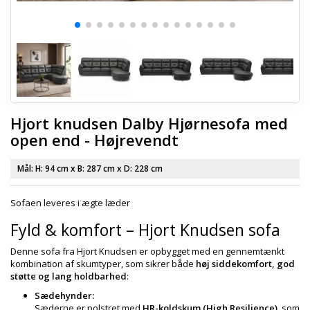
Hjort knudsen Dalby Hjørnesofa med
open end - Højrevendt
Mål: H:
94 cm
x B:
287 cm
x D:
228 cm
Sofaen leveres i ægte læder
Fyld & komfort – Hjort Knudsen sofa
Denne sofa fra Hjort Knudsen er opbygget med en gennemtænkt
kombination af skumtyper, som sikrer både
høj siddekomfort, god
støtte og lang holdbarhed
:
Sædehynder:
Sæderne er polstret med
HR-koldskum (High Resilience)
, som