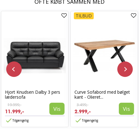
OFTE KØBT SAMMEN MED
TILBUD
Hjort Knudsen Dalby 3 pers
Curve Sofabord med bølget
lædersofa
kant - Olieret...
19.999,-
3.499,-
Vis
Vis
11.999,-
2.999,-
Tilgængelig
Tilgængelig