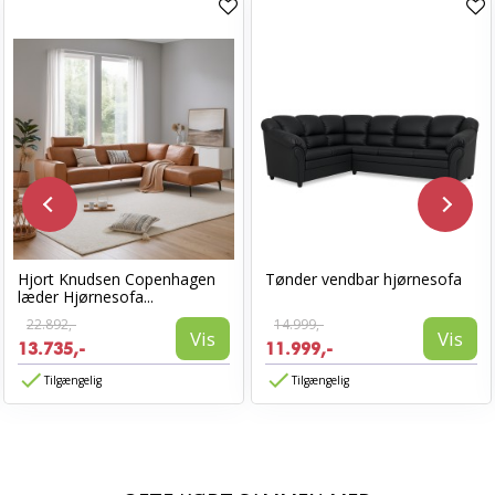
Hjort Knudsen Copenhagen
Tønder vendbar hjørnesofa
læder Hjørnesofa...
22.892,-
14.999,-
Vis
Vis
13.735,-
11.999,-
Tilgængelig
Tilgængelig