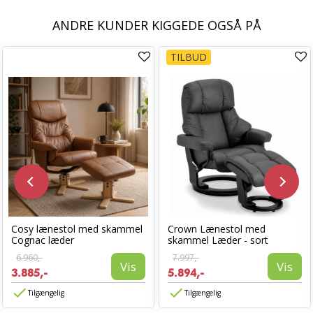
ANDRE KUNDER KIGGEDE OGSÅ PÅ
TILBUD
Cosy lænestol med skammel
Crown Lænestol med
Cognac læder
skammel Læder - sort
6.960,-
7.997,-
Vis
Vis
3.885,-
5.894,-
Tilgængelig
Tilgængelig