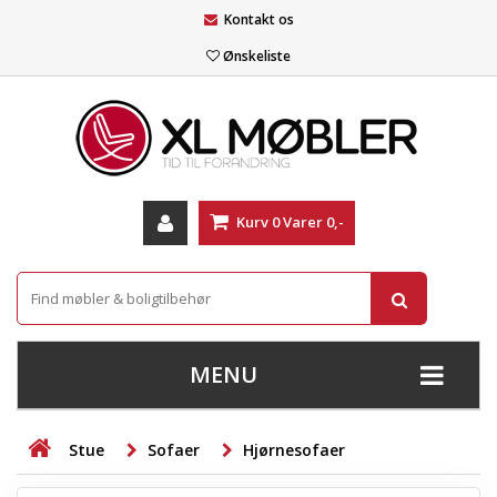
Kontakt os
Ønskeliste
Kurv
0
Varer
0,-
MENU
+
SOFAER
Stue
Sofaer
Hjørnesofaer
+
STUE