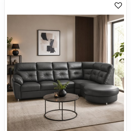
+
SPISESTUE
+
SOVEVÆRELSE
+
KONTORMØBLER
+
OPBEVARING
+
TÆPPER
+
LAMPER
+
ENTREMØBLER
+
HAVEMØBLER
OUTLET