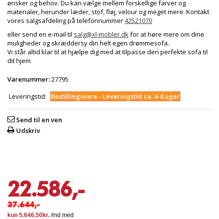
ønsker og behov. Du kan vælge mellem forskellige farver og
materialer, herunder læder, stof, fløj, velour og meget mere. Kontakt
vores salgsafdeling på telefonnummer
42521070
eller send en e-mail til
salg@xl-mobler.dk
for at høre mere om dine
muligheder og skræddersy din helt egen drømmesofa.
Vi står altid klar til at hjælpe dig med at tilpasse den perfekte sofa til
dit hjem
Varenummer:
27795
Leveringstid:
Bestillingsvare - Leveringstid ca. 4-8 uger
Send til en ven
Udskriv
22.586,-
37.644,-