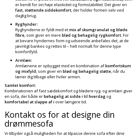
er kendt for sin høje elasticitet og formstabilitet. Det giver en
fast, støttende siddekomfort
, der holder formen selv ved
daglig brug.
Ryghynder:
Ryghynderne er fyldt med et
mix af skumgranulat og bløde
fibre
, som giver en mere
blød og behagelig rygkomfort
. For
at bevare hyndernes form og udseende anbefales det, at de
jævnligt bankes og rettes til – helt normalt for denne type
komfortfyld.
Armlæn:
Armlænene er opbygget med en kombination af
komfortskum
og mixfyld
, som giver en
blød og behagelig støtte
, når du
læner dig tilbage eller hviler armen.
Samlet komfort:
Kombinationen af fast sædekomfort og blødere ryg- og armlæn giver
en sofa, der både er
behagelig at sidde i til hverdag
og
komfortabel at slappe af i
over længere tid.
Kontakt os for at designe din
drømmesofa
Vi tilbyder også muligheden for at tilpasse denne sofa efter dine