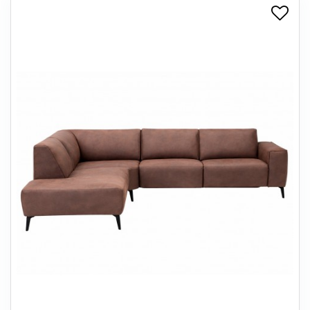
+
SPISESTUE
+
SOVEVÆRELSE
+
KONTORMØBLER
+
OPBEVARING
+
TÆPPER
+
LAMPER
+
ENTREMØBLER
+
HAVEMØBLER
OUTLET