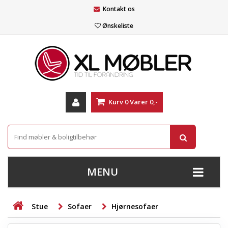
Kontakt os
Ønskeliste
Kurv
0
Varer
0,-
MENU
+
SOFAER
Stue
Sofaer
Hjørnesofaer
+
STUE