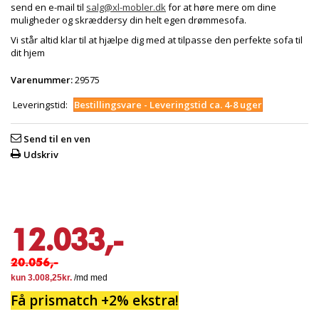
send en e-mail til
salg@xl-mobler.dk
for at høre mere om dine
muligheder og skræddersy din helt egen drømmesofa.
Vi står altid klar til at hjælpe dig med at tilpasse den perfekte sofa til
dit hjem
Varenummer:
29575
Leveringstid:
Bestillingsvare - Leveringstid ca. 4-8 uger
Send til en ven
Udskriv
12.033,-
20.056,-
Få prismatch +2% ekstra!