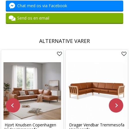
Chat med os via Facebook
Send os en email
ALTERNATIVE VARER
Hjort Knudsen Copenhagen
Dragør Vendbar Tremmesofa