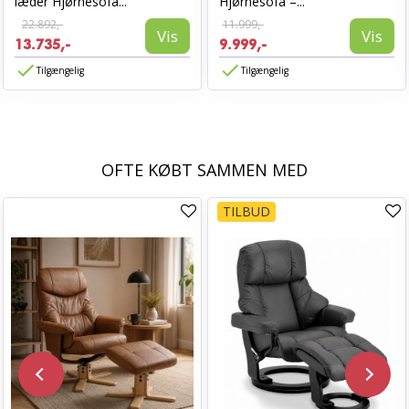
læder Hjørnesofa...
Hjørnesofa –...
22.892,-
11.999,-
Vis
Vis
13.735,-
9.999,-
Tilgængelig
Tilgængelig
OFTE KØBT SAMMEN MED
TILBUD