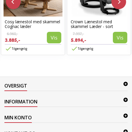
Cosy lænestol med skammel
Crown Lænestol med
Cognac læder
skammel Læder - sort
6.960,-
7.997,-
Vis
Vis
3.885,-
5.894,-
Tilgængelig
Tilgængelig
OVERSIGT
INFORMATION
MIN KONTO