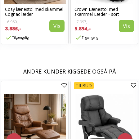
Cosy lænestol med skammel
Crown Lænestol med
Cognac læder
skammel Læder - sort
6.960,-
7.997,-
Vis
Vis
3.885,-
5.894,-
Tilgængelig
Tilgængelig
ANDRE KUNDER KIGGEDE OGSÅ PÅ
TILBUD