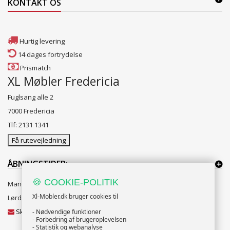
KONTAKT OS
Hurtig levering
14 dages fortrydelse
Prismatch
XL Møbler Fredericia
Fuglsang alle 2
7000 Fredericia
Tlf: 2131 1341
Få rutevejledning
ÅBNINGSTIDER:
🍪 COOKIE-POLITIK
Mandag til Fredag 10:00 til 18:00
Xl-Mobler.dk bruger cookies til
Lørdag og Søndag 10:00 til 16:00
Skriv til vores kundeservice
- Nødvendige funktioner
- Forbedring af brugeroplevelsen
- Statistik og webanalyse