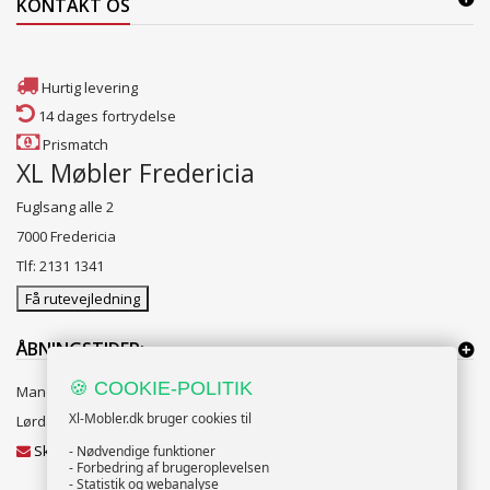
KONTAKT OS
Hurtig levering
14 dages fortrydelse
Prismatch
XL Møbler Fredericia
Fuglsang alle 2
7000 Fredericia
Tlf: 2131 1341
Få rutevejledning
ÅBNINGSTIDER:
🍪 COOKIE-POLITIK
Mandag til Fredag 10:00 til 18:00
Xl-Mobler.dk bruger cookies til
Lørdag og Søndag 10:00 til 16:00
Skriv til vores kundeservice
- Nødvendige funktioner
- Forbedring af brugeroplevelsen
- Statistik og webanalyse