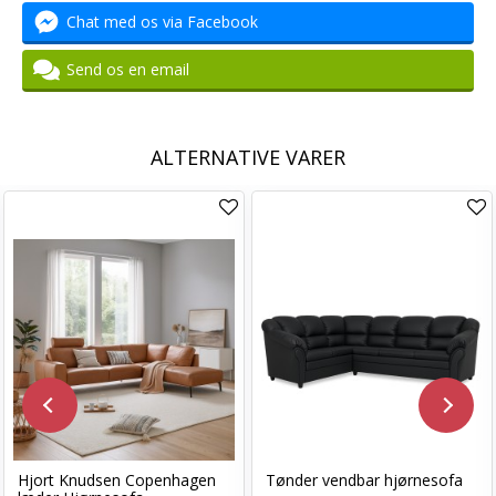
Chat med os via Facebook
Send os en email
ALTERNATIVE VARER
Hjort Knudsen Copenhagen
Tønder vendbar hjørnesofa