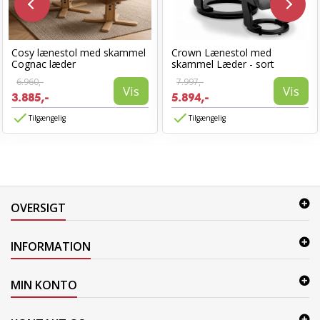
Cosy lænestol med skammel
Crown Lænestol med
Cognac læder
skammel Læder - sort
6.960,-
7.997,-
Vis
Vis
3.885,-
5.894,-
Tilgængelig
Tilgængelig
OVERSIGT
INFORMATION
MIN KONTO