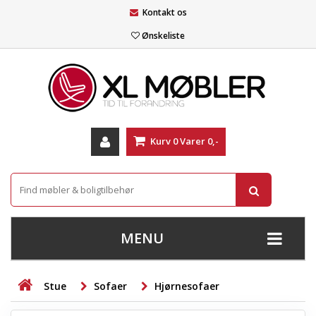
Kontakt os
Ønskeliste
Kurv
0
Varer
0,-
MENU
+
SOFAER
Stue
Sofaer
Hjørnesofaer
+
STUE