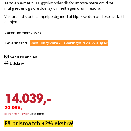
send en e-mail til
salg@xl-mobler.dk
for at høre mere om dine
muligheder og skræddersy din helt egen drømmesofa.
Vi står altid klar til at hjælpe dig med at tilpasse den perfekte sofa til
dit hjem
Varenummer:
29573
Leveringstid:
Bestillingsvare - Leveringstid ca. 4-8 uger
Send til en ven
Udskriv
14.039,-
20.056,-
Få prismatch +2% ekstra!