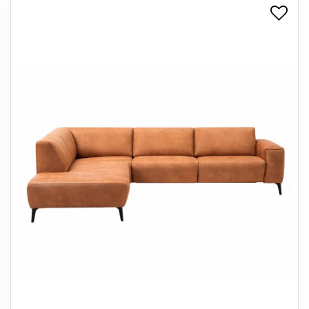
+
SPISESTUE
+
SOVEVÆRELSE
+
KONTORMØBLER
+
OPBEVARING
+
TÆPPER
+
LAMPER
+
ENTREMØBLER
+
HAVEMØBLER
OUTLET