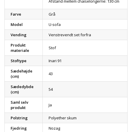
Afstand mellem chaiselongerne: 130 cm
Farve
Grå
Model
U-sofa
Vending
Venstrevendt set forfra
Produkt
Stof
materiale
Stoftype
Inari 91
Sædehøjde
43
(cm)
Sædedybde
54
(cm)
Saml selv
Ja
produkt
Polstring
Polyether skum
Fjedring
Nozag