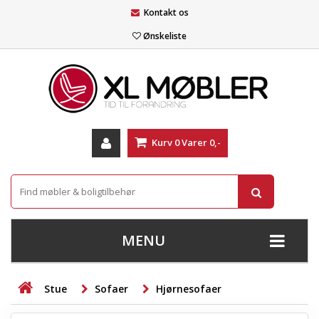
Kontakt os
Ønskeliste
Kurv
0
Varer
0,-
MENU
+
SOFAER
Stue
Sofaer
Hjørnesofaer
+
STUE