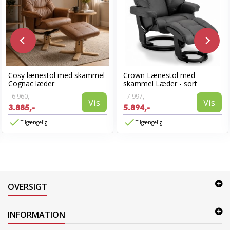
Cosy lænestol med skammel
Crown Lænestol med
Cognac læder
skammel Læder - sort
6.960,-
7.997,-
Vis
Vis
3.885,-
5.894,-
Tilgængelig
Tilgængelig
OVERSIGT
INFORMATION