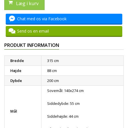
Læg i kurv
Chat med os via Facebook
Send os en email
PRODUKT INFORMATION
Bredde
315 cm
Højde
88 cm
Dybde
200 cm
Sovemål: 140x274 cm
Siddedybde: 55 cm
Mål
Siddehøjde: 44 cm