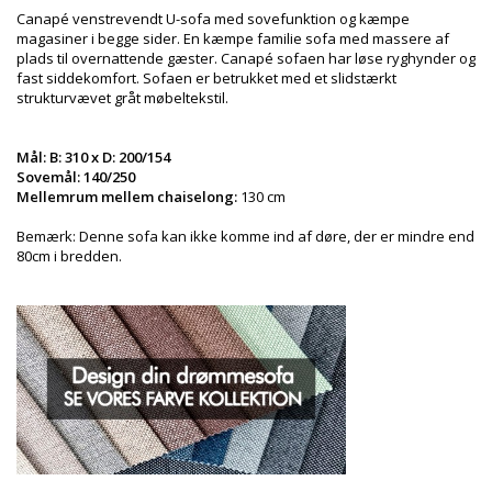
Canapé venstrevendt U-sofa med sovefunktion og kæmpe
magasiner i begge sider. En kæmpe familie sofa med massere af
plads til overnattende gæster. Canapé sofaen har løse ryghynder og
fast siddekomfort. Sofaen er betrukket med et slidstærkt
strukturvævet gråt møbeltekstil.
Mål: B: 310 x D: 200/154
Sovemål:
140/250
Mellemrum mellem chaiselong:
130 cm
Bemærk: Denne sofa kan ikke komme ind af døre, der er mindre end
80cm i bredden.