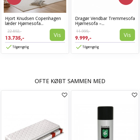
Hjort Knudsen Copenhagen
Dragør Vendbar Tremmesofa
læder Hjørnesofa...
Hjørnesofa –...
22.892,-
11.999,-
Vis
Vis
13.735,-
9.999,-
Tilgængelig
Tilgængelig
OFTE KØBT SAMMEN MED