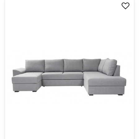
+
SPISESTUE
+
SOVEVÆRELSE
+
KONTORMØBLER
+
OPBEVARING
+
TÆPPER
+
LAMPER
+
ENTREMØBLER
+
HAVEMØBLER
OUTLET