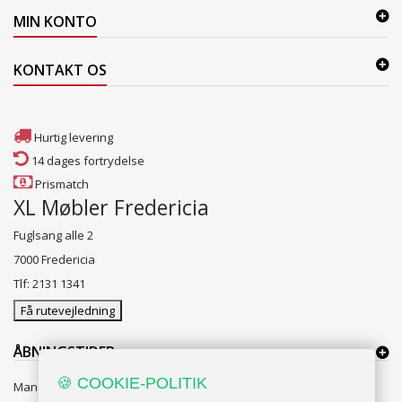
MIN KONTO
KONTAKT OS
Hurtig levering
14 dages fortrydelse
Prismatch
XL Møbler Fredericia
Fuglsang alle 2
7000 Fredericia
Tlf: 2131 1341
Få rutevejledning
ÅBNINGSTIDER:
🍪 COOKIE-POLITIK
Mandag til Fredag 10:00 til 18:00