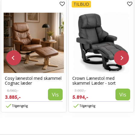
TILBUD
Cosy lænestol med skammel
Crown Lænestol med
Cognac læder
skammel Læder - sort
6.960,-
7.997,-
Vis
Vis
3.885,-
5.894,-
Tilgængelig
Tilgængelig