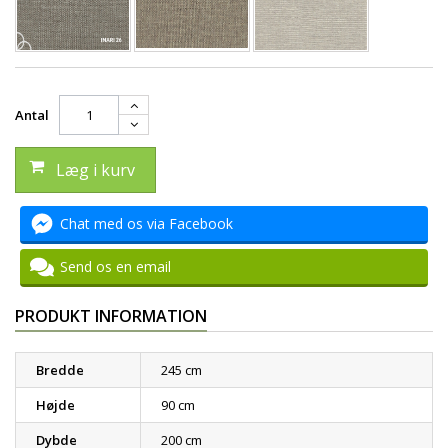
Antal
Læg i kurv
Chat med os via Facebook
Send os en email
PRODUKT INFORMATION
Bredde
245 cm
Højde
90 cm
Dybde
200 cm