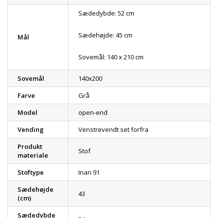
Sædedybde: 52 cm
Sædehøjde: 45 cm
Mål
Sovemål: 140 x 210 cm
Sovemål
140x200
Farve
Grå
Model
open-end
Vending
Venstrevendt set forfra
Produkt
Stof
materiale
Stoftype
Inari 91
Sædehøjde
43
(cm)
Sædedybde