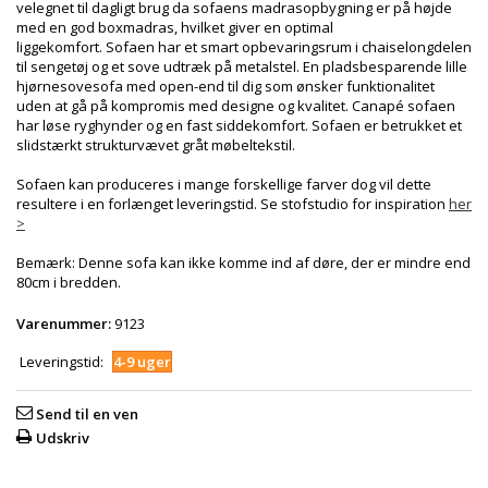
velegnet til dagligt brug da sofaens madrasopbygning er på højde
med en god boxmadras, hvilket giver en optimal
liggekomfort. Sofaen har et smart opbevaringsrum i chaiselongdelen
til sengetøj og et sove udtræk på metalstel. En pladsbesparende lille
hjørnesovesofa med open-end til dig som ønsker funktionalitet
uden at gå på kompromis med designe og kvalitet. Canapé sofaen
har løse ryghynder og en fast siddekomfort. Sofaen er betrukket et
slidstærkt strukturvævet gråt møbeltekstil.
Sofaen kan produceres i mange forskellige farver dog vil dette
resultere i en forlænget leveringstid. Se stofstudio for inspiration
her
>
Bemærk: Denne sofa kan ikke komme ind af døre, der er mindre end
80cm i bredden.
Varenummer:
9123
Leveringstid:
4-9 uger
Send til en ven
Udskriv