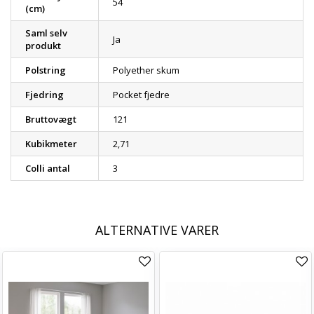
54
(cm)
Saml selv
Ja
produkt
Polstring
Polyether skum
Fjedring
Pocket fjedre
Bruttovægt
121
Kubikmeter
2,71
Colli antal
3
ALTERNATIVE VARER