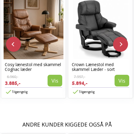
Cosy lænestol med skammel
Crown Lænestol med
Cognac læder
skammel Læder - sort
6.960,-
7.997,-
Vis
Vis
3.885,-
5.894,-
Tilgængelig
Tilgængelig
ANDRE KUNDER KIGGEDE OGSÅ PÅ