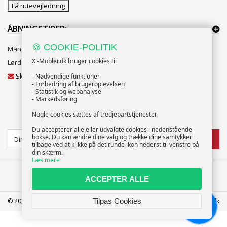
Få rutevejledning
ÅBNINGSTIDER:
🍪 COOKIE-POLITIK
Mandag til Fredag 10:00 til 18:00
Xl-Mobler.dk bruger cookies til
Lørdag og Søndag 10:00 til 16:00
Skriv til vores kundeservice
- Nødvendige funktioner
- Forbedring af brugeroplevelsen
- Statistik og webanalyse
- Markedsføring
Nogle cookies sættes af tredjepartstjenester.
NYHEDSBREV
Du accepterer alle eller udvalgte cookies i nedenstående
bokse. Du kan ændre dine valg og trække dine samtykker
TILMELD
tilbage ved at klikke på det runde ikon nederst til venstre på
din skærm.
Læs mere
ACCEPTER ALLE
© 2025 XL-Møbler ApS | CVR: 39586207 | FREDERICIA | info@xl-mobler.dk
Tilpas Cookies
Chat