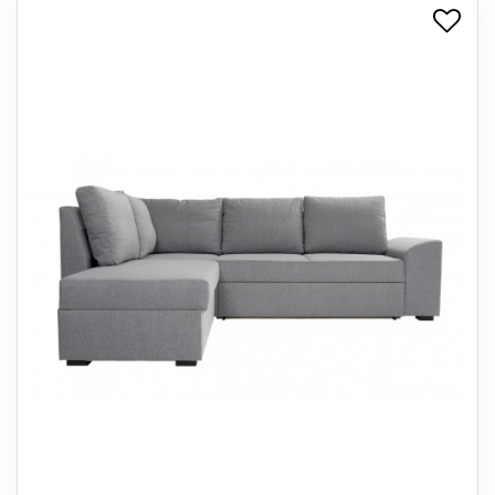
+
SPISESTUE
+
SOVEVÆRELSE
+
KONTORMØBLER
+
OPBEVARING
+
TÆPPER
+
LAMPER
+
ENTREMØBLER
+
HAVEMØBLER
OUTLET