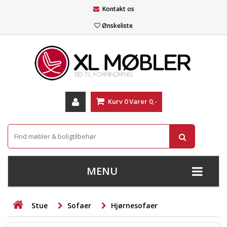
Kontakt os
Ønskeliste
Kurv
0
Varer
0,-
MENU
+
SOFAER
Stue
Sofaer
Hjørnesofaer
+
STUE