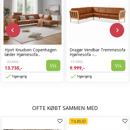
Hjort Knudsen Copenhagen
Dragør Vendbar Tremmesofa
læder Hjørnesofa...
Hjørnesofa –...
22.892,-
11.999,-
Vis
Vis
13.735,-
9.999,-
Tilgængelig
Tilgængelig
OFTE KØBT SAMMEN MED
TILBUD