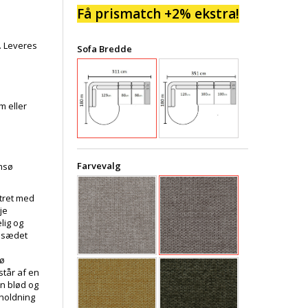
Få prismatch +2% ekstra!
t. Leveres
Sofa Bredde
m eller
Farvevalg
amsø
tret med
je
lig og
t sædet
sø
står af en
en blød og
sholdning