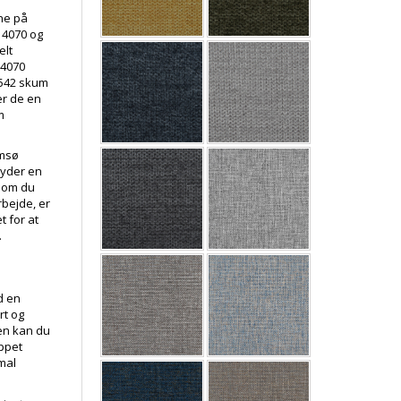
e på
 4070 og
elt
 4070
2542 skum
er de en
m
amsø
byder en
 om du
rbejde, er
 for at
.
d en
rt og
nen kan du
appet
mal