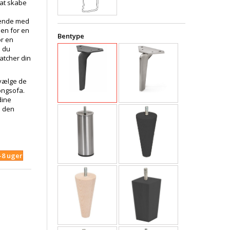
 at skabe
ende med
en for en
Bentype
or en
l du
atcher din
 vælge de
ongsofa.
dine
e den
4-8 uger