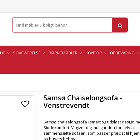
TUE
SOVEVÆRELSE
BØRNEMØBLER
KONTOR
OPBEVARING
Samsø Chaiselongsofa -
Venstrevendt
Samsø chaiselongsofa i smart og tidsløst design 
Siddekomfort. Vi giver dig muligheden for selv at
sammensætte sofaen, som passer præcist til hje
og husets behov.