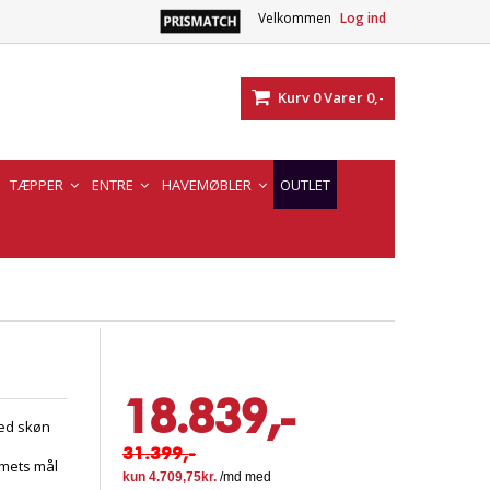
Velkommen
Log ind
Kurv
0
Varer
0,-
TÆPPER
ENTRE
HAVEMØBLER
OUTLET
18.839,-
med skøn
31.399,-
mmets mål