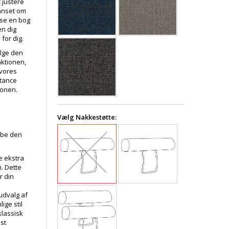
 justere
Uanset om
æse en bog
en dig
for dig.
ælge den
nktionen,
 vores
stance
ionen.
Vælg Nakkestøtte:
kabe den
e ekstra
. Dette
er din
udvalg af
ige stil
klassisk
øst