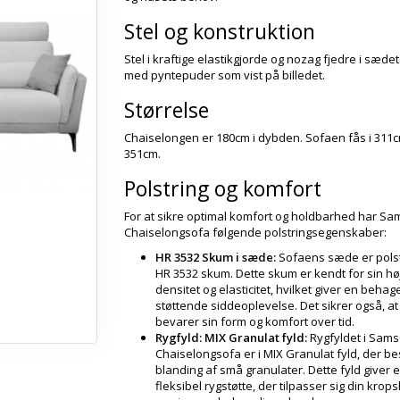
Stel og konstruktion
Stel i kraftige elastikgjorde og nozag fjedre i sæde
med pyntepuder som vist på billedet.
Størrelse
Chaiselongen er 180cm i dybden. Sofaen fås i 311c
351cm.
Polstring og komfort
For at sikre optimal komfort og holdbarhed har S
Chaiselongsofa følgende polstringsegenskaber:
HR 3532 Skum i sæde:
Sofaens sæde er pols
HR 3532 skum. Dette skum er kendt for sin hø
densitet og elasticitet, hvilket giver en behage
støttende siddeoplevelse. Det sikrer også, a
bevarer sin form og komfort over tid.
Rygfyld: MIX Granulat fyld:
Rygfyldet i Sam
Chaiselongsofa er i MIX Granulat fyld, der be
blanding af små granulater. Dette fyld giver 
fleksibel rygstøtte, der tilpasser sig din krop