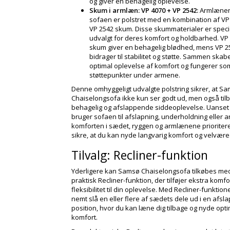
og giver en behagelig oplevelse.
Skum i armlæn: VP 4070 + VP 2542:
Armlænen
sofaen er polstret med en kombination af VP
VP 2542 skum. Disse skummaterialer er speci
udvalgt for deres komfort og holdbarhed. VP
skum giver en behagelig blødhed, mens VP 
bidrager til stabilitet og støtte. Sammen skab
optimal oplevelse af komfort og fungerer so
støttepunkter under armene.
Denne omhyggeligt udvalgte polstring sikrer, at S
Chaiselongsofa ikke kun ser godt ud, men også til
behagelig og afslappende siddeoplevelse. Uanset
bruger sofaen til afslapning, underholdning eller a
komforten i sædet, ryggen og armlænene prioriteret
sikre, at du kan nyde langvarig komfort og velvære
Tilvalg: Recliner-funktion
Yderligere kan Samsø Chaiselongsofa tilkøbes me
praktisk Recliner-funktion, der tilføjer ekstra komfo
fleksibilitet til din oplevelse. Med Recliner-funktio
nemt slå en eller flere af sædets dele ud i en afsl
position, hvor du kan læne dig tilbage og nyde opti
komfort.