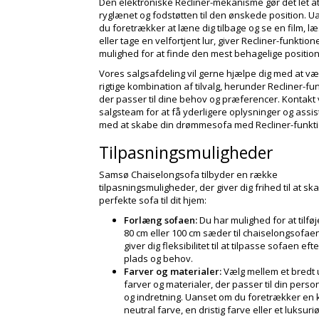
Den elektroniske Recliner-mekanisme gør det let at
ryglænet og fodstøtten til den ønskede position. 
du foretrækker at læne dig tilbage og se en film, l
eller tage en velfortjent lur, giver Recliner-funktion
mulighed for at finde den mest behagelige position 
Vores salgsafdeling vil gerne hjælpe dig med at v
rigtige kombination af tilvalg, herunder Recliner-fu
der passer til dine behov og præferencer. Kontakt
salgsteam for at få yderligere oplysninger og assi
med at skabe din drømmesofa med Recliner-funkt
Tilpasningsmuligheder
Samsø Chaiselongsofa tilbyder en række
tilpasningsmuligheder, der giver dig frihed til at s
perfekte sofa til dit hjem:
Forlæng sofaen:
Du har mulighed for at tilføj
80 cm eller 100 cm sæder til chaiselongsofaen
giver dig fleksibilitet til at tilpasse sofaen eft
plads og behov.
Farver og materialer:
Vælg mellem et bredt 
farver og materialer, der passer til din personl
og indretning. Uanset om du foretrækker en 
neutral farve, en dristig farve eller et luksuri