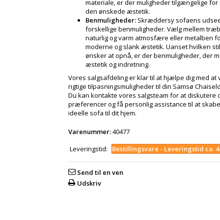
materiale, er der muligheder tilgængelige for
den ønskede æstetik.
Benmuligheder:
Skræddersy sofaens udse
forskellige benmuligheder. Vælg mellem træb
naturlig og varm atmosfære eller metalben f
moderne og slank æstetik. Uanset hvilken sti
ønsker at opnå, er der benmuligheder, der m
æstetik og indretning.
Vores salgsafdeling er klar til at hjælpe dig med at
rigtige tilpasningsmuligheder til din Samsø Chaisel
Du kan kontakte vores salgsteam for at diskutere 
præferencer og få personlig assistance til at skab
ideelle sofa til dit hjem.
Varenummer:
40477
Leveringstid:
Bestillingsvare - Leveringstid ca. 
Send til en ven
Udskriv