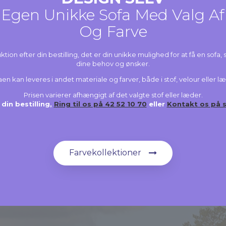
Egen Unikke Sofa Med Valg Af
Og Farve
tion efter din bestilling, det er din unikke mulighed for at få en sofa, 
dine behov og ønsker.
en kan leveres i andet materiale og farver, både i stof, velour eller l
Prisen varierer afhængigt af det valgte stof eller læder.
 din bestilling,
Ring til os på 42 52 10 70
eller
Kontakt os på 
Farvekollektioner