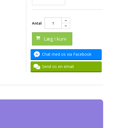
Antal
Læg i kurv
Chat med os via Facebook
Send os en email