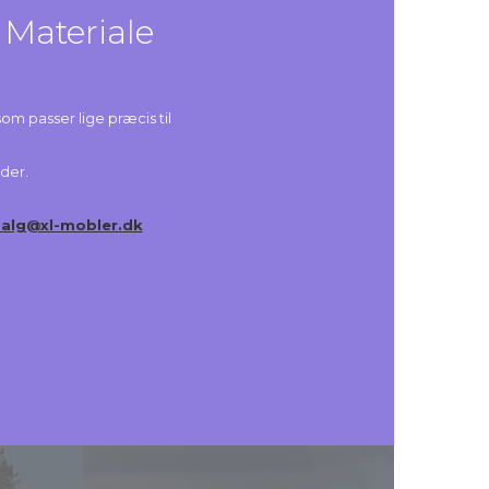
 Materiale
som passer lige præcis til
æder.
salg@xl-mobler.dk