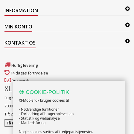
INFORMATION
MIN KONTO
KONTAKT OS
Hurtig levering
14 dages fortrydelse
Prismatch
XL Møbler Fredericia
🍪 COOKIE-POLITIK
Fuglsang alle 2
Xl-Mobler.dk bruger cookies til
7000 Fredericia
- Nødvendige funktioner
Tlf: 2131 1341
- Forbedring af brugeroplevelsen
- Statistik og webanalyse
Få rutevejledning
- Markedsføring
Nogle cookies sættes af tredjepartstjenester.