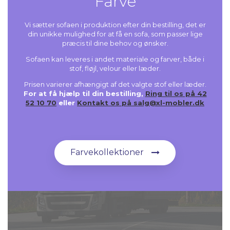
Farve
Vi sætter sofaen i produktion efter din bestilling, det er
din unikke mulighed for at få en sofa, som passer lige
præcis til dine behov og ønsker.
Sofaen kan leveres i andet materiale og farver, både i
stof, fløjl, velour eller læder.
Prisen varierer afhængigt af det valgte stof eller læder.
For at få hjælp til din bestilling,
Ring til os på 42
52 10 70
eller
Kontakt os på salg@xl-mobler.dk
Farvekollektioner