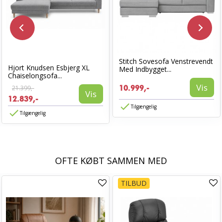
Stitch Sovesofa Venstrevendt
Hjort Knudsen Esbjerg XL
Med Indbygget...
Chaiselongsofa...
Vis
21.399,-
10.999,-
Vis
12.839,-
Tilgængelig
Tilgængelig
OFTE KØBT SAMMEN MED
TILBUD