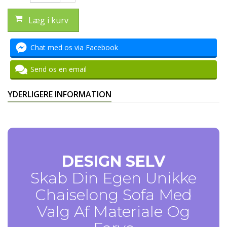
Læg i kurv
Chat med os via Facebook
Send os en email
YDERLIGERE INFORMATION
DESIGN SELV
Skab Din Egen Unikke
Chaiselong Sofa Med
Valg Af Materiale Og