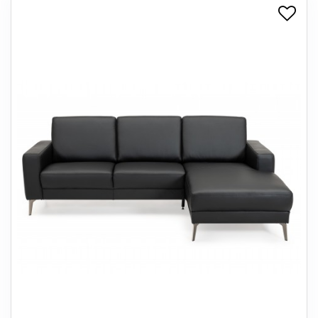
+
SPISESTUE
+
SOVEVÆRELSE
+
KONTORMØBLER
+
OPBEVARING
+
TÆPPER
+
LAMPER
+
ENTREMØBLER
+
HAVEMØBLER
OUTLET