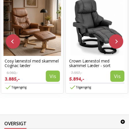
Cosy lænestol med skammel
Crown Lænestol med
Cognac læder
skammel Læder - sort
6.960,-
7.997,-
Vis
Vis
3.885,-
5.894,-
Tilgængelig
Tilgængelig
OVERSIGT