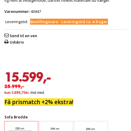
og nem at vedligeholde, uanset hvilket materiale du vælger.
Varenummer:
40447
Leveringstid:
Bestillingsvare - Leveringstid ca. 4-8 uger
Send til en ven
Udskriv
15.599,-
25.999,-
Få prismatch +2% ekstra!
Sofa Bredde