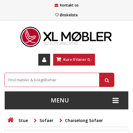
Kontakt os
Ønskeliste
Kurv
0
Varer
0,-
MENU
+
SOFAER
Stue
Sofaer
Chaiselong Sofaer
+
STUE