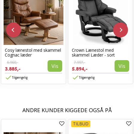
Cosy lænestol med skammel
Crown Lænestol med
Cognac læder
skammel Læder - sort
6.960,-
7.997,-
Vis
Vis
3.885,-
5.894,-
Tilgængelig
Tilgængelig
ANDRE KUNDER KIGGEDE OGSÅ PÅ
TILBUD