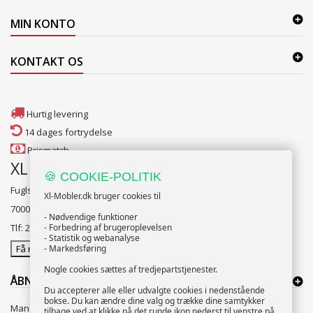
MIN KONTO
KONTAKT OS
Hurtig levering
14 dages fortrydelse
Prismatch
XL Møbler Fredericia
🍪 COOKIE-POLITIK
Fuglsang alle 2
Xl-Mobler.dk bruger cookies til
7000 Fredericia
- Nødvendige funktioner
Tlf: 2131 1341
- Forbedring af brugeroplevelsen
- Statistik og webanalyse
Få rutevejledning
- Markedsføring
Nogle cookies sættes af tredjepartstjenester.
ÅBNINGSTIDER:
Du accepterer alle eller udvalgte cookies i nedenstående
bokse. Du kan ændre dine valg og trække dine samtykker
Mandag til Fredag 10:00 til 18:00
tilbage ved at klikke på det runde ikon nederst til venstre på