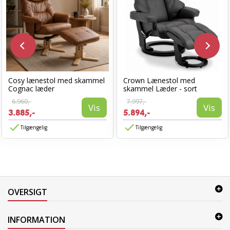
Cosy lænestol med skammel
Crown Lænestol med
Cognac læder
skammel Læder - sort
6.960,-
7.997,-
Vis
Vis
3.885,-
5.894,-
Tilgængelig
Tilgængelig
OVERSIGT
INFORMATION