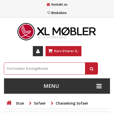
Kontakt os
Ønskeliste
Kurv
0
Varer
0,-
MENU
+
SOFAER
Stue
Sofaer
Chaiselong Sofaer
+
STUE