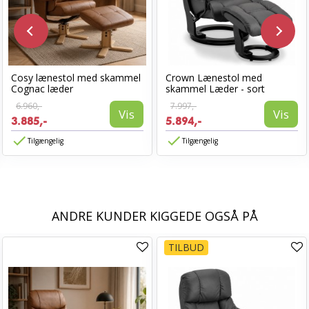
Cosy lænestol med skammel
Crown Lænestol med
Cognac læder
skammel Læder - sort
6.960,-
7.997,-
Vis
Vis
3.885,-
5.894,-
Tilgængelig
Tilgængelig
ANDRE KUNDER KIGGEDE OGSÅ PÅ
TILBUD