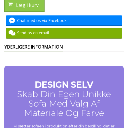
Læg i kurv
Chat med os via Facebook
Send os en email
YDERLIGERE INFORMATION
DESIGN SELV
Skab Din Egen Unikke
Sofa Med Valg Af
Materiale Og Farve
Vi sætter sofaen i produktion efter din bestilling, det er