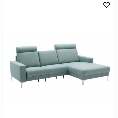
+
SPISESTUE
+
SOVEVÆRELSE
+
KONTORMØBLER
+
OPBEVARING
+
TÆPPER
+
LAMPER
+
ENTREMØBLER
+
HAVEMØBLER
OUTLET