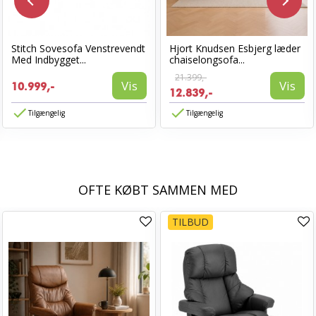
Stitch Sovesofa Venstrevendt
Hjort Knudsen Esbjerg læder
Med Indbygget...
chaiselongsofa...
21.399,-
Vis
Vis
10.999,-
12.839,-
Tilgængelig
Tilgængelig
OFTE KØBT SAMMEN MED
TILBUD