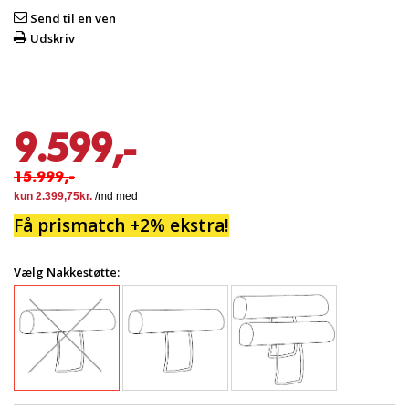
Send til en ven
Udskriv
9.599,-
15.999,-
Få prismatch +2% ekstra!
Vælg Nakkestøtte: