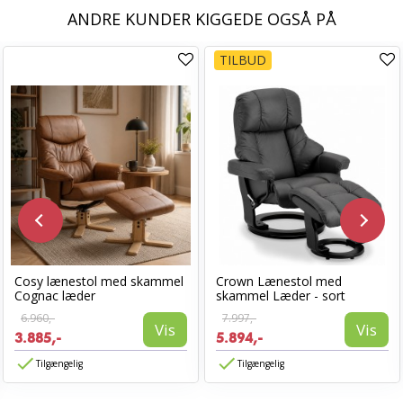
ANDRE KUNDER KIGGEDE OGSÅ PÅ
TILBUD
Cosy lænestol med skammel
Crown Lænestol med
Cognac læder
skammel Læder - sort
6.960,-
7.997,-
Vis
Vis
3.885,-
5.894,-
Tilgængelig
Tilgængelig