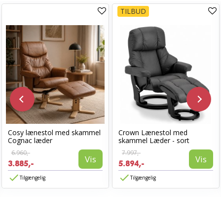
TILBUD
Cosy lænestol med skammel
Crown Lænestol med
Cognac læder
skammel Læder - sort
6.960,-
7.997,-
Vis
Vis
3.885,-
5.894,-
Tilgængelig
Tilgængelig