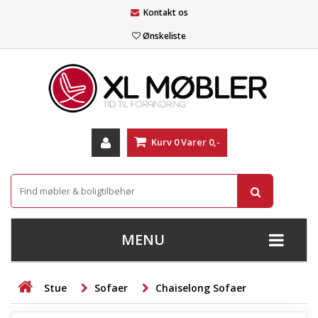
Kontakt os
Ønskeliste
Kurv
0
Varer
0,-
MENU
+
SOFAER
Stue
Sofaer
Chaiselong Sofaer
+
STUE