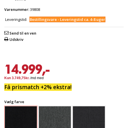
Varenummer:
39808
Leveringstid:
Bestillingsvare - Leveringstid ca. 4-8 uger
Send til en ven
Udskriv
14.999,-
Få prismatch +2% ekstra!
Vælg farve