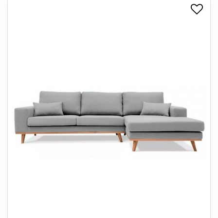
+
SPISESTUE
+
SOVEVÆRELSE
+
KONTORMØBLER
+
OPBEVARING
+
TÆPPER
+
LAMPER
+
ENTREMØBLER
+
HAVEMØBLER
OUTLET