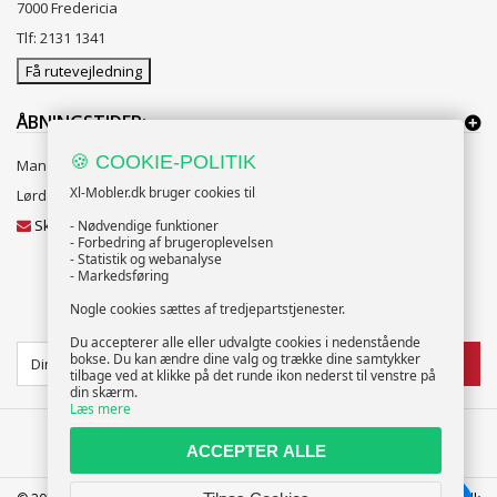
7000 Fredericia
Tlf: 2131 1341
Få rutevejledning
ÅBNINGSTIDER:
🍪 COOKIE-POLITIK
Mandag til Fredag 10:00 til 18:00
Xl-Mobler.dk bruger cookies til
Lørdag og Søndag 10:00 til 16:00
Skriv til vores kundeservice
- Nødvendige funktioner
- Forbedring af brugeroplevelsen
- Statistik og webanalyse
- Markedsføring
Nogle cookies sættes af tredjepartstjenester.
NYHEDSBREV
Du accepterer alle eller udvalgte cookies i nedenstående
bokse. Du kan ændre dine valg og trække dine samtykker
TILMELD
tilbage ved at klikke på det runde ikon nederst til venstre på
din skærm.
Læs mere
ACCEPTER ALLE