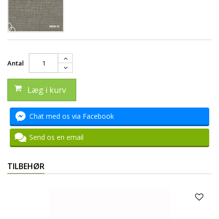
Antal
Læg i kurv
Chat med os via Facebook
Send os en email
TILBEHØR