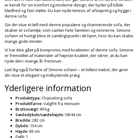
er kendt for sin komfort og moderne design, der byder på både
blødhed og fast støtte. Du kan nyde timevis af afslapning og hygge i
denne sofa.
Giv din stue et løft med denne populære og charmerende sofa, der
skaber et sofamiljø, som samler hele familien og vennerne. Simone
sofaen vil hurtigt blive et samlingspunkt i dit hjem, hvor du kan skabe
mange gode minder.
Vi har ikke gået på kompromis med kvaliteten af denne sofa. Simone
er fremstillet af materialer af højeste kvalitet, der sikrer, at du kan
nyde den i mange år fremover.
Lad dig også forføre af Simone sofaen – et tidløst møbel, der giver
din stue et elegant og indbydende præg.
Yderligere information
Produkttype:
Chaiselong sofa
Produktfarve:
Valgfrit fra menuen
Bruttovægt:
99 kg
Sædedybde/sædehøjde:
58/44 cm
Bredde:
282 cm
Dybde:
154 cm
Højde:
83 cm
Colli:
2