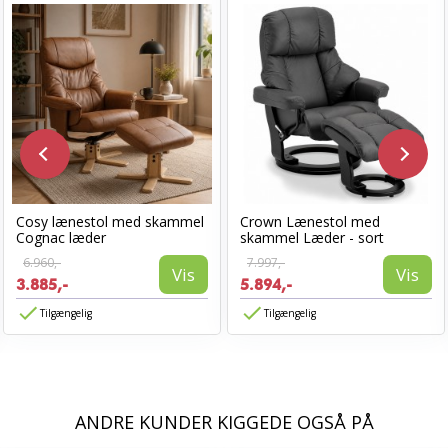
Cosy lænestol med skammel
Crown Lænestol med
Cognac læder
skammel Læder - sort
6.960,-
7.997,-
Vis
Vis
3.885,-
5.894,-
Tilgængelig
Tilgængelig
ANDRE KUNDER KIGGEDE OGSÅ PÅ