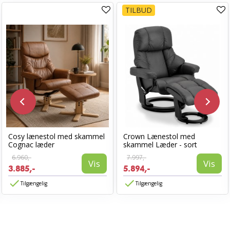
TILBUD
Cosy lænestol med skammel
Crown Lænestol med
Cognac læder
skammel Læder - sort
6.960,-
7.997,-
Vis
Vis
3.885,-
5.894,-
Tilgængelig
Tilgængelig