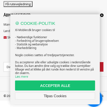
Få rutevejledning
ÅBNINGSTIDER:
🍪 COOKIE-POLITIK
Mandag til Fredag 10:00 til 18:00
Xl-Mobler.dk bruger cookies til
Lørdag og Søndag 10:00 til 16:00
Skriv til vores kundeservice
- Nødvendige funktioner
- Forbedring af brugeroplevelsen
- Statistik og webanalyse
- Markedsføring
Nogle cookies sættes af tredjepartstjenester.
NYHEDSBREV
Du accepterer alle eller udvalgte cookies i nedenstående
bokse. Du kan ændre dine valg og trække dine samtykker
TILMELD
tilbage ved at klikke på det runde ikon nederst til venstre på
din skærm.
Læs mere
ACCEPTER ALLE
Tilpas Cookies
© 2025 XL-Møbler ApS | CVR: 39586207 | FREDERICIA | info@xl-mobler.dk
Chat