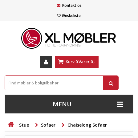
Kontakt os
Ønskeliste
Kurv
0
Varer
0,-
MENU
+
SOFAER
Stue
Sofaer
Chaiselong Sofaer
+
STUE