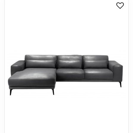
+
SPISESTUE
+
SOVEVÆRELSE
+
KONTORMØBLER
+
OPBEVARING
+
TÆPPER
+
LAMPER
+
ENTREMØBLER
+
HAVEMØBLER
OUTLET