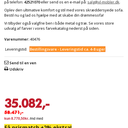
på telefon:
42521070
eller send os en e-mail på:
salg@xl-mobler.dk
.
Oplev den ultimative komfort og stil med vores skræddersyede sofa.
Bestil nu og lad os hjælpe med at skabe din drømmesofa!
Vi tilbyder også valgfrie ben i både metal og træ. Se vores store
udvalg af farver i vores farvekatalog nederst på siden.
Varenummer:
40476
Leveringstid:
Bestillingsvare - Leveringstid ca. 4-8 uger
Send til en ven
Udskriv
35.082,-
58.471,-
Få prismatch +2% ekstra!