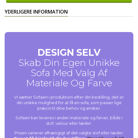
YDERLIGERE INFORMATION
DESIGN SELV
Skab Din Egen Unikke
Sofa Med Valg Af
Materiale Og Farve
Vi sætter Sofaen i produktion efter din bestilling, det er
din unikke mulighed for at få en sofa, som passer lige
præcis til dine behov og ønsker.
Sofaen kan leveres i andet materiale og farver, både i
stof, velour eller læder.
Prisen varierer afhængigt af det valgte stof eller læder.