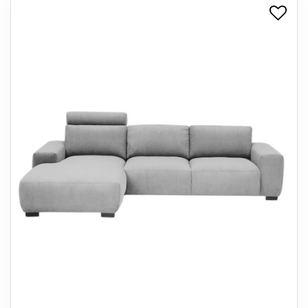
+
SPISESTUE
+
SOVEVÆRELSE
+
KONTORMØBLER
+
OPBEVARING
+
TÆPPER
+
LAMPER
+
ENTREMØBLER
+
HAVEMØBLER
OUTLET