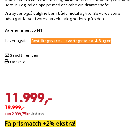
Bestil nu og lad os hjælpe med at skabe din drømmesofa!
Vi tilbyder også valgfrie ben i både metal og træ. Se vores store
udvalg af farver i vores farvekatalog nederst på siden.
Varenummer:
35441
Leveringstid:
Bestillingsvare - Leveringstid ca. 4-8 uger
Send til en ven
Udskriv
11.999,-
19.999,-
Få prismatch +2% ekstra!