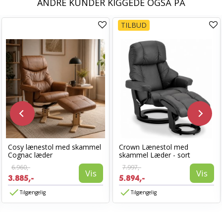
ANDRE KUNDER KIGGEDE OGSÅ PÅ
TILBUD
Cosy lænestol med skammel
Crown Lænestol med
Cognac læder
skammel Læder - sort
6.960,-
7.997,-
Vis
Vis
3.885,-
5.894,-
Tilgængelig
Tilgængelig