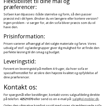
Fleksibilitet til dine mål og
præferencer:
Sofaen kan tilpasses i både størrelse og form, så den passer
præcist ind i dit hjem. Ønsker du en længere eller kortere version?
Ingen problem - vi sørger for, at din sofa bliver præcis som du vil
have den.
Prisinformation:
Prisen varierer afhængigt af det valgte materiale og farve. Vores
udvalg af stof- og lædergrupper giver dig mulighed for at finde den
perfekte løsning til din smag og budget.
Leveringstid:
Forvent en leveringstid på mellem 4-9 uger, da hver sofa er
specialfremstillet for at sikre den højeste kvalitet og opfyldelse af
dine præferencer.
Kontakt os:
For spørgsmål eller bestillinger, kontakt vores salgsafdeling direkte
på telefon:
42521070
eller send os en e-mail på:
salg@xl-mobler.dk
.
Oplev den ultimative komfort og stil med vores skræddersyede sofa.