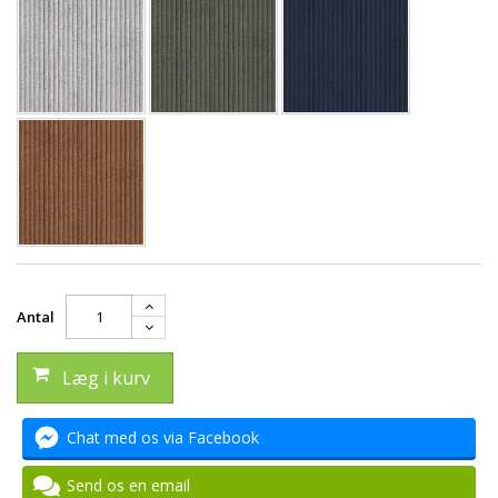
Antal
Læg i kurv
Chat med os via Facebook
Send os en email