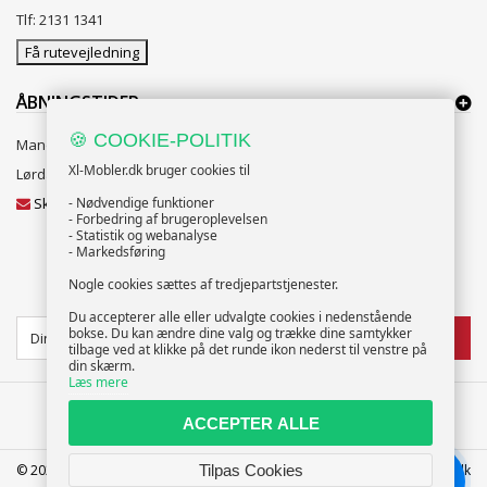
Tlf: 2131 1341
Få rutevejledning
ÅBNINGSTIDER:
🍪 COOKIE-POLITIK
Mandag til Fredag 10:00 til 18:00
Xl-Mobler.dk bruger cookies til
Lørdag og Søndag 10:00 til 16:00
Skriv til vores kundeservice
- Nødvendige funktioner
- Forbedring af brugeroplevelsen
- Statistik og webanalyse
- Markedsføring
Nogle cookies sættes af tredjepartstjenester.
NYHEDSBREV
Du accepterer alle eller udvalgte cookies i nedenstående
bokse. Du kan ændre dine valg og trække dine samtykker
TILMELD
tilbage ved at klikke på det runde ikon nederst til venstre på
din skærm.
Læs mere
ACCEPTER ALLE
Tilpas Cookies
© 2025 XL-Møbler ApS | CVR: 39586207 | FREDERICIA | info@xl-mobler.dk