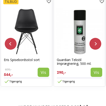
TILBUD
Eris Spisebordsstol sort
Guardian Tekstil
Imprægnering, 500 ml.
699,-
Vis
Vis
290,-
544,-
Tilgængelig
Tilgængelig