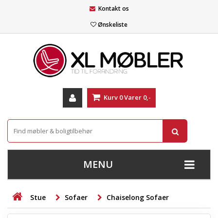
Kontakt os
Ønskeliste
Kurv
0
Varer
0,-
MENU
+
SOFAER
Stue
Sofaer
Chaiselong Sofaer
+
STUE