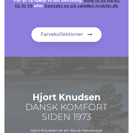
For at få hjælp til din bestilling,
Ring til os på 42
52 10 70
eller
Kontakt os på salg@xl-mobler.dk
Farvekollektioner
Hjort Knudsen
DANSK KOMFORT
SIDEN 1973
Hjort Knudsen er en dansk familieejet